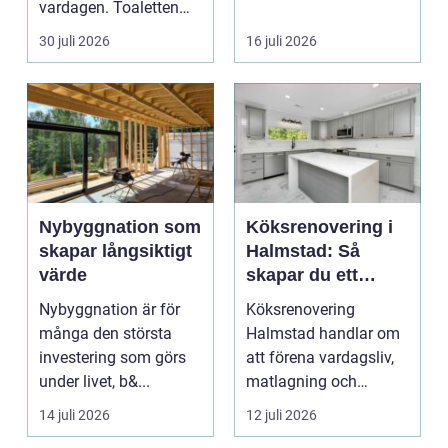
vardagen. Toaletten
bostadsrättsföreningar
spolas, vattnet rinner
o...
30 juli 2026
16 juli 2026
undan ...
Nybyggnation som
Köksrenovering i
skapar långsiktigt
Halmstad: Så
värde
skapar du ett
funktionellt och
Nybyggnation är för
Köksrenovering
trivsamt kök
många den största
Halmstad handlar om
investering som görs
att förena vardagsliv,
under livet, b&...
matlagning och
umgänge i et...
14 juli 2026
12 juli 2026