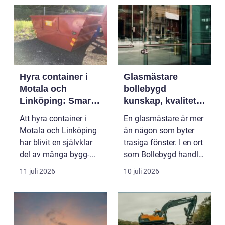
Hyra container i
Glasmästare
Motala och
bollebygd
Linköping: Smart
kunskap, kvalitet
avfallshantering
och smarta
Att hyra container i
En glasmästare är mer
för projekt i alla
glaslösningar
Motala och Linköping
än någon som byter
storlekar
har blivit en självklar
trasiga fönster. I en ort
del av många bygg-...
som Bollebygd handlar
yrket lika ...
11 juli 2026
10 juli 2026