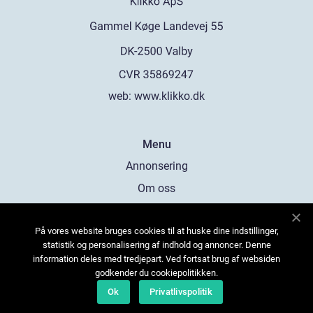
web:
www.klikko.dk
Menu
Annonsering
Om oss
Cookies
På vores website bruges cookies til at huske dine indstillinger,
Kontakta oss
statistik og personalisering af indhold og annoncer. Denne
Sitemap
information deles med tredjepart. Ved fortsat brug af websiden
godkender du cookiepolitikken.
Ok
Privatlivspolitik