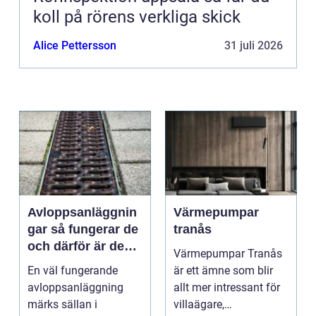
koll på rörens verkliga skick
Alice Pettersson
31 juli 2026
Avloppsanläggnin
Värmepumpar
gar så fungerar de
tranås
och därför är de
Värmepumpar Tranås
viktigare än många
En väl fungerande
är ett ämne som blir
tror
avloppsanläggning
allt mer intressant för
märks sällan i
villaägare,