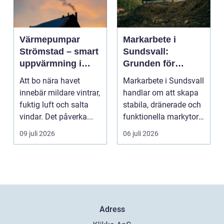
Värmepumpar
Markarbete i
Strömstad – smart
Sundsvall:
uppvärmning i
Grunden för
kustklimat
hållbara hus,
Att bo nära havet
Markarbete i Sundsvall
vägar och tomter
innebär mildare vintrar,
handlar om att skapa
fuktig luft och salta
stabila, dränerade och
vindar. Det påverka...
funktionella markytor
som kl...
09 juli 2026
06 juli 2026
Adress