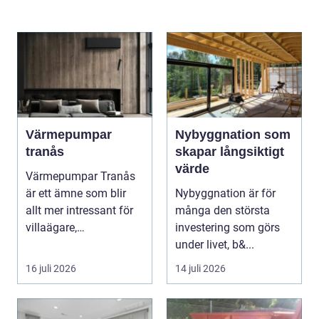
Värmepumpar
Nybyggnation som
tranås
skapar långsiktigt
värde
Värmepumpar Tranås
är ett ämne som blir
Nybyggnation är för
allt mer intressant för
många den största
villaägare,
investering som görs
bostadsrättsföreningar
under livet, b&...
o...
16 juli 2026
14 juli 2026