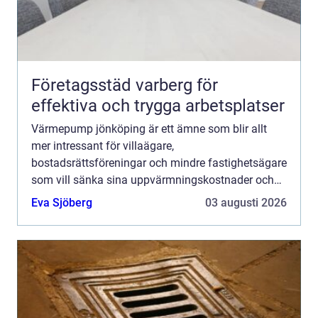
Företagsstäd varberg för
effektiva och trygga arbetsplatser
Värmepump jönköping är ett ämne som blir allt
mer intressant för villaägare,
bostadsrättsföreningar och mindre fastighetsägare
som vill sänka sina uppvärmningskostnader och
få ett mer hållbart värmesystem. Genom att ta vara
Eva Sjöberg
03 augusti 2026
på energi från luft, berg ...