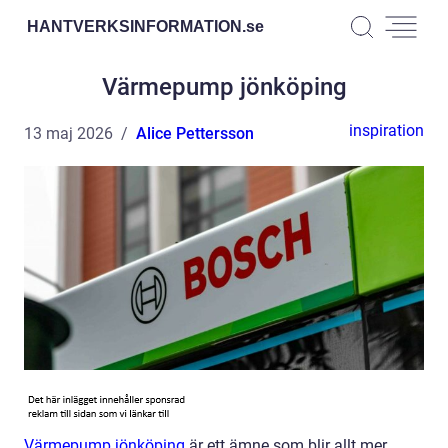
HANTVERKSINFORMATION.
se
Värmepump jönköping
inspiration
13 maj 2026
Alice Pettersson
Värmepump jönköping
är ett ämne som blir allt mer