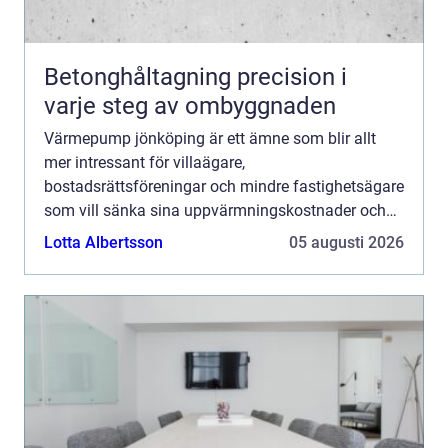
Betonghåltagning precision i
varje steg av ombyggnaden
Värmepump jönköping är ett ämne som blir allt
mer intressant för villaägare,
bostadsrättsföreningar och mindre fastighetsägare
som vill sänka sina uppvärmningskostnader och
få ett mer hållbart värmesystem. Genom att ta vara
Lotta Albertsson
05 augusti 2026
på energi från luft, berg ...