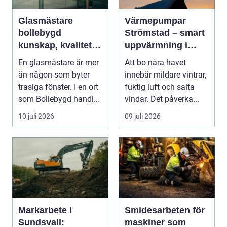
Glasmästare
Värmepumpar
bollebygd
Strömstad – smart
kunskap, kvalitet
uppvärmning i
och smarta
kustklimat
En glasmästare är mer
Att bo nära havet
glaslösningar
än någon som byter
innebär mildare vintrar,
trasiga fönster. I en ort
fuktig luft och salta
som Bollebygd handlar
vindar. Det påverka...
yrket lika ...
10 juli 2026
09 juli 2026
Markarbete i
Smidesarbeten för
Sundsvall:
maskiner som