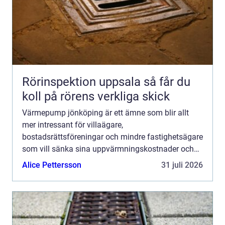
Rörinspektion uppsala så får du
koll på rörens verkliga skick
Värmepump jönköping är ett ämne som blir allt
mer intressant för villaägare,
bostadsrättsföreningar och mindre fastighetsägare
som vill sänka sina uppvärmningskostnader och
få ett mer hållbart värmesystem. Genom att ta vara
Alice Pettersson
31 juli 2026
på energi från luft, berg ...