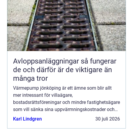
Avloppsanläggningar så fungerar
de och därför är de viktigare än
många tror
Värmepump jönköping är ett ämne som blir allt
mer intressant för villaägare,
bostadsrättsföreningar och mindre fastighetsägare
som vill sänka sina uppvärmningskostnader och
få ett mer hållbart värmesystem. Genom att ta vara
Karl Lindgren
30 juli 2026
på energi från luft, berg ...