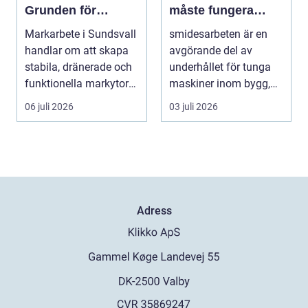
Grunden för
måste fungera
hållbara hus, vägar
varje dag
Markarbete i Sundsvall
smidesarbeten är en
och tomter
handlar om att skapa
avgörande del av
stabila, dränerade och
underhållet för tunga
funktionella markytor
maskiner inom bygg,
som kl...
entreprenad, skog
06 juli 2026
03 juli 2026
och...
Adress