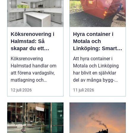
Köksrenovering i
Hyra container i
Halmstad: Så
Motala och
skapar du ett
Linköping: Smart
funktionellt och
avfallshantering
Köksrenovering
Att hyra container i
trivsamt kök
för projekt i alla
Halmstad handlar om
Motala och Linköping
storlekar
att förena vardagsliv,
har blivit en självklar
matlagning och
del av många bygg-...
umgänge i et...
12 juli 2026
11 juli 2026