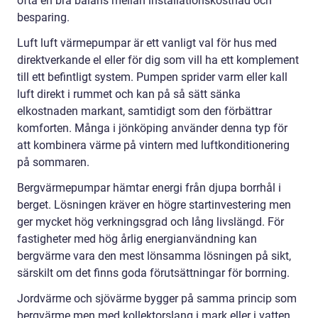
ofta en bra balans mellan installationskostnad och
besparing.
Luft luft värmepumpar är ett vanligt val för hus med
direktverkande el eller för dig som vill ha ett komplement
till ett befintligt system. Pumpen sprider varm eller kall
luft direkt i rummet och kan på så sätt sänka
elkostnaden markant, samtidigt som den förbättrar
komforten. Många i jönköping använder denna typ för
att kombinera värme på vintern med luftkonditionering
på sommaren.
Bergvärmepumpar hämtar energi från djupa borrhål i
berget. Lösningen kräver en högre startinvestering men
ger mycket hög verkningsgrad och lång livslängd. För
fastigheter med hög årlig energianvändning kan
bergvärme vara den mest lönsamma lösningen på sikt,
särskilt om det finns goda förutsättningar för borrning.
Jordvärme och sjövärme bygger på samma princip som
bergvärme men med kollektorslang i mark eller i vatten.