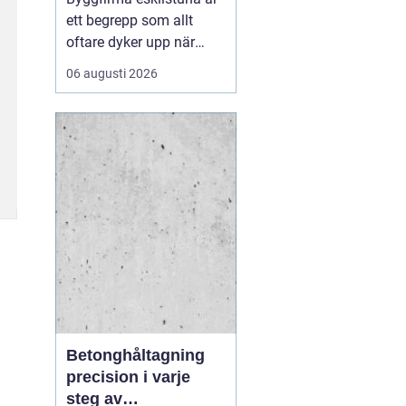
ett begrepp som allt
oftare dyker upp när
privatpersoner och
06 augusti 2026
företag söker trygga
partner för bygg och
markarbeten i
mälardalen. En väl vald
entreprenör blir
skillnaden mellan ett
smidigt projekt med
hållbart resultat och en
p...
Betonghåltagning
precision i varje
steg av