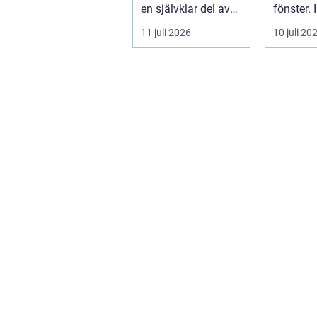
storlekar
en självklar del av
fönster. 
många bygg-...
Bollebyg
11 juli 2026
10 juli 20
yrket lika