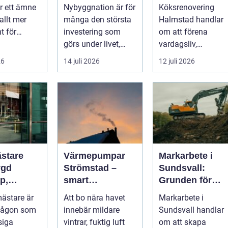
funktionellt och
r ett ämne
Nybyggnation är för
Köksrenovering
trivsamt kök
allt mer
många den största
Halmstad handlar
t för
investering som
om att förena
e,
görs under livet,
vardagsliv,
ättsförenin
b&...
matlagning och
26
14 juli 2026
12 juli 2026
umgänge i et...
stare
Värmepumpar
Markarbete i
ygd
Strömstad –
Sundsvall:
p,
smart
Grunden för
t och
uppvärmning i
hållbara hus,
ästare är
Att bo nära havet
Markarbete i
kustklimat
vägar och
någon som
innebär mildare
Sundsvall handlar
sningar
tomter
siga
vintrar, fuktig luft
om att skapa