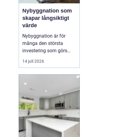
Nybyggnation som
skapar långsiktigt
värde
Nybyggnation är för
många den största
investering som görs
under livet, både
14 juli 2026
känslomässigt och
ekonomiskt. När ett nytt
hus, garage eller
fritidshus växer fram
från grunden formas inte
bara v&...