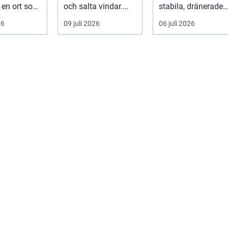
I en ort som
och salta vindar.
stabila, dränerade
d handlar
Det påverka...
och funktionella
26
09 juli 2026
06 juli 2026
 ...
markytor som kl...