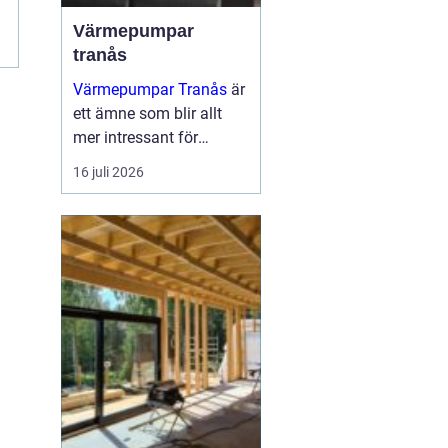
Värmepumpar
tranås
Värmepumpar Tranås
är
ett ämne som blir allt
mer intressant för
villaägare,
16 juli 2026
bostadsrättsföreningar
och mindre
fastighetsägare som vill
sänka sina
energikostnader och
samtidigt mins...