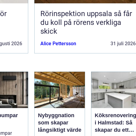
för
Rörinspektion uppsala så får
du koll på rörens verkliga
skick
gusti 2026
Alice Pettersson
31 juli 2026
pumpar
Nybyggnation
Köksrenoverin
som skapar
i Halmstad: Så
långsiktigt värde
skapar du ett
umpar