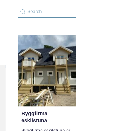
Byggfirma
eskilstuna
Byggfirma eskilstuna är