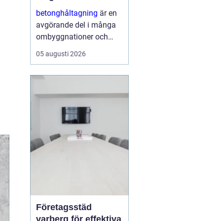
ombyggnaden
betonghåltagning
är en
avgörande del i många
ombyggnationer och
installationer. När nya
05 augusti 2026
rör, ventilation,
eldragningar eller
dörröppningar ska in i en
befintlig stomme krävs
hål och öppningar...
Företagsstäd
varberg för effektiva