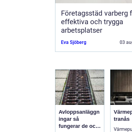
Företagsstäd varberg 
effektiva och trygga
arbetsplatser
Eva Sjöberg
03 au
Avloppsanläggn
Värme
ingar så
tranås
fungerar de och
Värmep