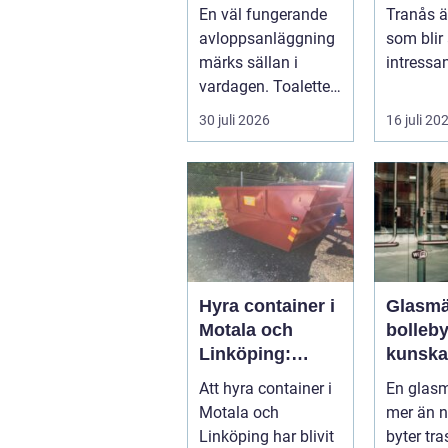
därför är de
En väl fungerande
Tranås ä
viktigare än
avloppsanläggning
som blir 
många tror
märks sällan i
intressan
vardagen. Toaletten
villaägar
spolas, vattnet
bostadsr
30 juli 2026
16 juli 20
rinner undan ...
gar o...
Hyra container i
Glasmä
Motala och
bolleb
Linköping:
kunska
Smart
kvalite
Att hyra container i
En glasm
avfallshantering
smarta
Motala och
mer än 
för projekt i alla
glaslö
Linköping har blivit
byter tra