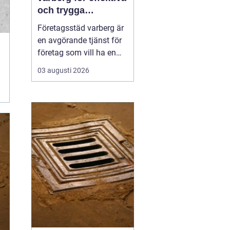
och trygga
arbetsplatser
Företagsstäd varberg är
en avgörande tjänst för
företag som vill ha en
ren, trygg och
03 augusti 2026
professionell
arbetsmiljö. En
välstädad lokal skapar
inte bara ett bättre
intryck för kunder och
samarbetspartners, utan
påverkar även
medarbetarnas fokus,
hälsa oc...