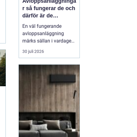
Avloppsanläggninga
r så fungerar de och
därför är de
viktigare än många
En väl fungerande
tror
avloppsanläggning
märks sällan i vardagen.
Toaletten spolas, vattnet
30 juli 2026
rinner undan och livet
går vidare. Men bakom
varje spolning ligger ett
avancerat system som
skyddar både hälsa och
miljö. När
avloppssystemet inte
fungerar syns pr...