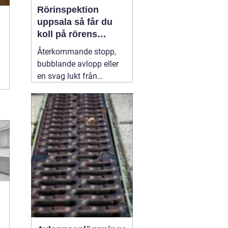
Rörinspektion
uppsala så får du
koll på rörens
verkliga skick
Återkommande stopp,
bubblande avlopp eller
en svag lukt från
golvbrunnen är signaler
som många ignorerar
lite för länge. Under ytan
kan rören redan vara
slitna, delvis igensatta
eller till och med
spruckna. Med en
31 juli
2026
g