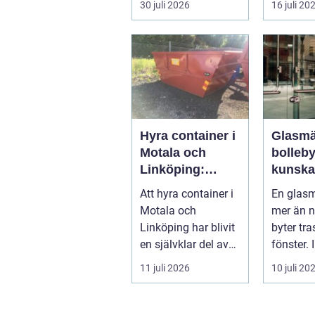
30 juli 2026
16 juli 20
rinner undan ...
gar o...
Hyra container i
Glasmä
Motala och
bolleb
Linköping:
kunska
Smart
kvalite
Att hyra container i
En glasm
avfallshantering
smarta
Motala och
mer än 
för projekt i alla
glaslö
Linköping har blivit
byter tra
storlekar
en självklar del av
fönster. 
många bygg-...
Bollebyg
11 juli 2026
10 juli 20
yrket lika