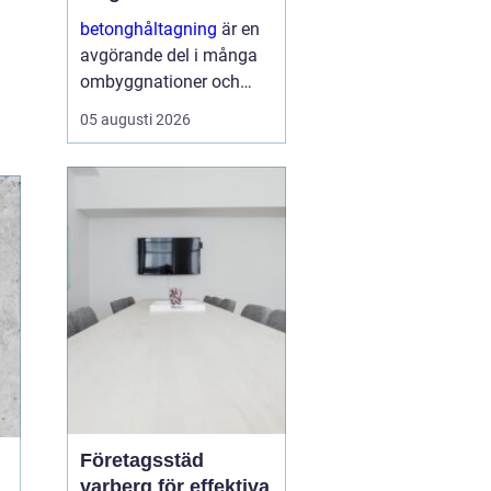
ombyggnaden
betonghåltagning
är en
avgörande del i många
ombyggnationer och
installationer. När nya
05 augusti 2026
rör, ventilation,
eldragningar eller
dörröppningar ska in i en
befintlig stomme krävs
hål och öppningar...
Företagsstäd
varberg för effektiva