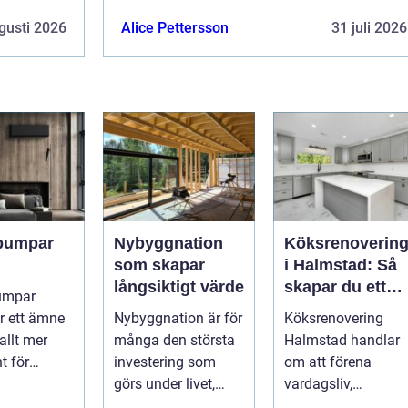
gusti 2026
Alice Pettersson
31 juli 2026
pumpar
Nybyggnation
Köksrenoverin
som skapar
i Halmstad: Så
långsiktigt värde
skapar du ett
umpar
funktionellt och
r ett ämne
Nybyggnation är för
Köksrenovering
trivsamt kök
allt mer
många den största
Halmstad handlar
t för
investering som
om att förena
e,
görs under livet,
vardagsliv,
ättsförenin
b&...
matlagning och