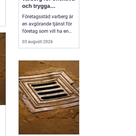
och trygga
arbetsplatser
Företagsstäd varberg är
en avgörande tjänst för
företag som vill ha en
ren, trygg och
03 augusti 2026
professionell
arbetsmiljö. En
välstädad lokal skapar
inte bara ett bättre
intryck för kunder och
samarbetspartners, utan
påverkar även
medarbetarnas fokus,
hälsa oc...