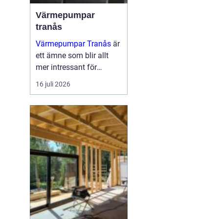
Värmepumpar
tranås
Värmepumpar Tranås
är
ett ämne som blir allt
mer intressant för
villaägare,
16 juli 2026
bostadsrättsföreningar
och mindre
fastighetsägare som vill
sänka sina
energikostnader och
samtidigt mins...