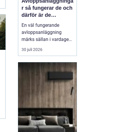
Avloppsanläggninga
r så fungerar de och
därför är de
viktigare än många
En väl fungerande
tror
avloppsanläggning
märks sällan i vardagen.
Toaletten spolas, vattnet
30 juli 2026
rinner undan och livet
går vidare. Men bakom
varje spolning ligger ett
avancerat system som
skyddar både hälsa och
miljö. När
avloppssystemet inte
fungerar syns pr...