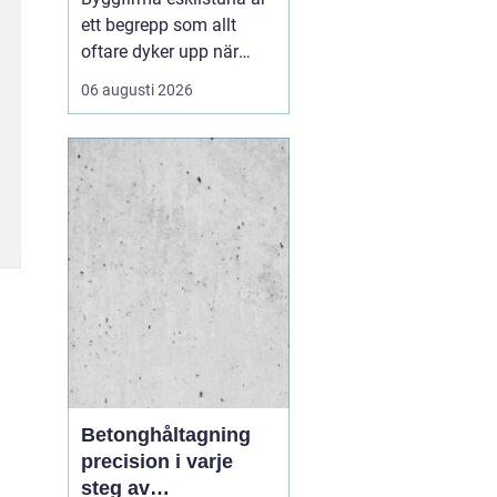
ett begrepp som allt
oftare dyker upp när
privatpersoner och
06 augusti 2026
företag söker trygga
partner för bygg och
markarbeten i
mälardalen. En väl vald
entreprenör blir
skillnaden mellan ett
smidigt projekt med
hållbart resultat och en
p...
Betonghåltagning
precision i varje
steg av