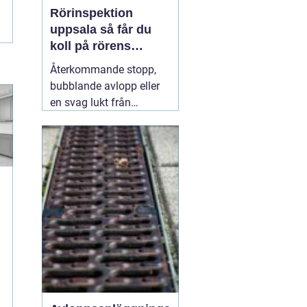
Rörinspektion
uppsala så får du
koll på rörens
verkliga skick
Återkommande stopp,
bubblande avlopp eller
en svag lukt från
golvbrunnen är signaler
som många ignorerar
lite för länge. Under ytan
kan rören redan vara
g
slitna, delvis igensatta
eller till och med
spruckna. Med en
31 juli
2026