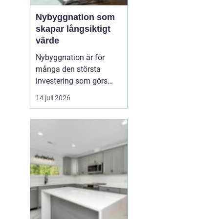
Nybyggnation som
skapar långsiktigt
värde
Nybyggnation är för
många den största
investering som görs
under livet, både
14 juli 2026
känslomässigt och
ekonomiskt. När ett nytt
hus, garage eller
fritidshus växer fram
från grunden formas inte
bara v&...