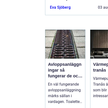
Eva Sjöberg
03 au
Avloppsanläggn
Värme
ingar så
tranås
fungerar de och
Värmep
därför är de
En väl fungerande
Tranås ä
viktigare än
avloppsanläggning
som blir 
många tror
märks sällan i
intressan
vardagen. Toaletten
villaägar
spolas, vattnet
bostadsr