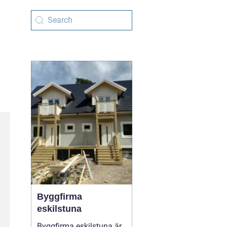
Byggfirma
eskilstuna
Byggfirma eskilstuna är