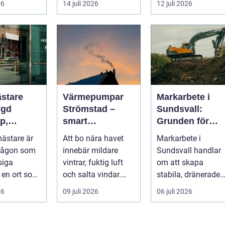
26
14 juli 2026
12 juli 2026
umgänge i et...
stare
Värmepumpar
Markarbete i
ygd
Strömstad –
Sundsvall:
p,
smart
Grunden för
t och
uppvärmning i
hållbara hus,
ästare är
Att bo nära havet
Markarbete i
kustklimat
vägar och
någon som
innebär mildare
Sundsvall handlar
sningar
tomter
siga
vintrar, fuktig luft
om att skapa
I en ort som
och salta vindar.
stabila, dränerade
d handlar
Det påverka...
och funktionella
26
09 juli 2026
06 juli 2026
 ...
markytor som kl...