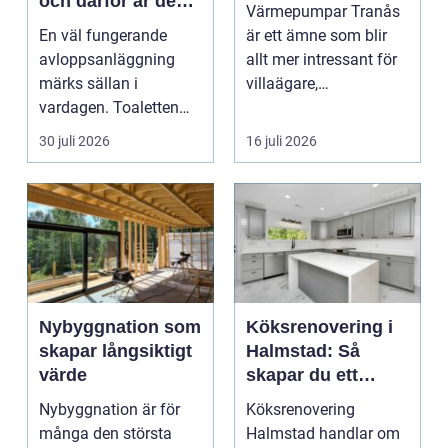
och därför är de
Värmepumpar Tranås
viktigare än många
En väl fungerande
är ett ämne som blir
tror
avloppsanläggning
allt mer intressant för
märks sällan i
villaägare,
vardagen. Toaletten
bostadsrättsföreningar
spolas, vattnet rinner
o...
30 juli 2026
16 juli 2026
undan ...
Nybyggnation som
Köksrenovering i
skapar långsiktigt
Halmstad: Så
värde
skapar du ett
funktionellt och
Nybyggnation är för
Köksrenovering
trivsamt kök
många den största
Halmstad handlar om