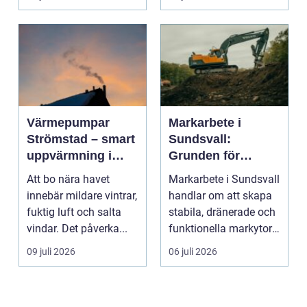
Värmepumpar
Markarbete i
Strömstad – smart
Sundsvall:
uppvärmning i
Grunden för
kustklimat
hållbara hus,
Att bo nära havet
Markarbete i Sundsvall
vägar och tomter
innebär mildare vintrar,
handlar om att skapa
fuktig luft och salta
stabila, dränerade och
vindar. Det påverka...
funktionella markytor
som kl...
09 juli 2026
06 juli 2026