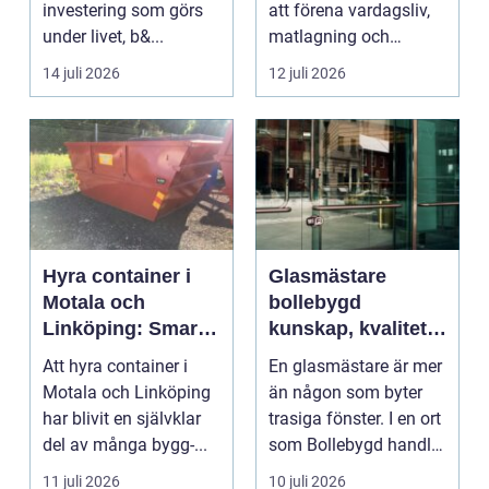
investering som görs
att förena vardagsliv,
under livet, b&...
matlagning och
umgänge i et...
14 juli 2026
12 juli 2026
Hyra container i
Glasmästare
Motala och
bollebygd
Linköping: Smart
kunskap, kvalitet
avfallshantering
och smarta
Att hyra container i
En glasmästare är mer
för projekt i alla
glaslösningar
Motala och Linköping
än någon som byter
storlekar
har blivit en självklar
trasiga fönster. I en ort
del av många bygg-...
som Bollebygd handlar
yrket lika ...
11 juli 2026
10 juli 2026