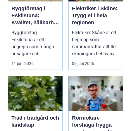
Byggföretag i
Elektriker i Skåne:
Eskilstuna:
Trygg el i hela
Kvalitet, hållbarhet
regionen
och tryggt
Byggföretag
Elektriker Skåne är ett
genomförda
Eskilstuna är ett
begrepp som
projekt
begrepp som många
sammanfattar allt fler
husägare och
skåningars behov av
fastighetsäga...
s&au...
11 juni 2026
08 juni 2026
Träd i trädgård och
Rörmokare
landskap
forshaga trygga