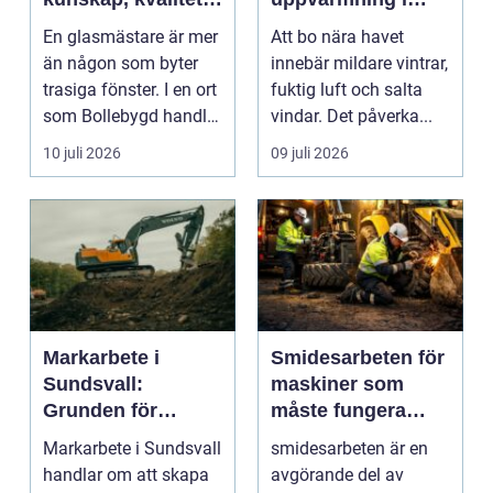
och smarta
kustklimat
En glasmästare är mer
Att bo nära havet
glaslösningar
än någon som byter
innebär mildare vintrar,
trasiga fönster. I en ort
fuktig luft och salta
som Bollebygd handlar
vindar. Det påverka...
yrket lika ...
10 juli 2026
09 juli 2026
Markarbete i
Smidesarbeten för
Sundsvall:
maskiner som
Grunden för
måste fungera
hållbara hus,
varje dag
Markarbete i Sundsvall
smidesarbeten är en
vägar och tomter
handlar om att skapa
avgörande del av