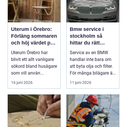
Uterum i Örebro:
Bmw service i
Förläng sommaren
stockholm så
och höj värdet på
hittar du rätt
huset
verkstad för din bil
Uterum Örebro har
Service av en BMW
blivit ett allt vanligare
handlar inte bara om
sökord bland husägare
att byta olja och filter.
som vill använ...
För många bilägare är
bilen en vikt...
16 juni 2026
11 juni 2026