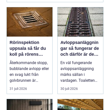
Rörinspektion
Avloppsanläggnin
uppsala så får du
gar så fungerar de
koll på rörens
och därför är de
verkliga skick
viktigare än många
Återkommande stopp,
En väl fungerande
tror
bubblande avlopp eller
avloppsanläggning
en svag lukt från
märks sällan i
golvbrunnen är
vardagen. Toaletten
signaler som många
spolas, vattnet rinner
31 juli 2026
30 juli 2026
ignor...
undan ...