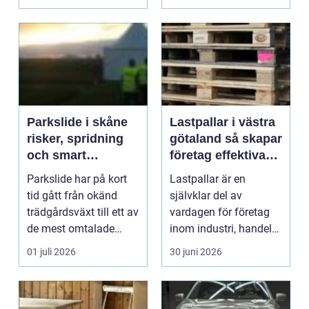
som en u...
Parkslide i skåne
Lastpallar i västra
risker, spridning
götaland så skapar
och smart
företag effektiva
bekämpning
och hållbara
Parkslide har på kort
Lastpallar är en
flöden
tid gått från okänd
självklar del av
trädgårdsväxt till ett av
vardagen för företag
de mest omtalade
inom industri, handel
problemen i sve...
och logistik. Ändå
01 juli 2026
30 juni 2026
hamn...