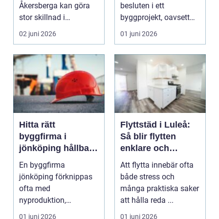
Åkersberga kan göra
besluten i ett
stor skillnad i
byggprojekt, oavsett
vardagen. Många
om du planerar ett n...
02 juni 2026
01 juni 2026
upptäcker ...
Hitta rätt
Flyttstäd i Luleå:
byggfirma i
Så blir flytten
jönköping hållbart,
enklare och
tryckt och
tryggare
En byggfirma
Att flytta innebär ofta
genomtänkt
jönköping förknippas
både stress och
byggande
ofta med
många praktiska saker
nyproduktion,
att hålla reda ...
renovering och
01 juni 2026
01 juni 2026