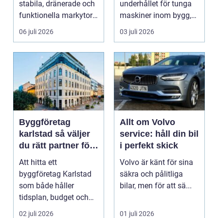
stabila, dränerade och
underhållet för tunga
funktionella markytor
maskiner inom bygg,
som kl...
entreprenad, skog
06 juli 2026
03 juli 2026
och...
Byggföretag
Allt om Volvo
karlstad så väljer
service: håll din bil
du rätt partner för
i perfekt skick
ditt projekt
Att hitta ett
Volvo är känt för sina
byggföretag Karlstad
säkra och pålitliga
som både håller
bilar, men för att sä...
tidsplan, budget och
kvalitet kan kännas
02 juli 2026
01 juli 2026