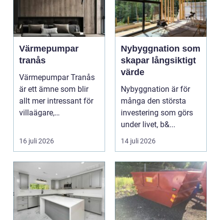
Värmepumpar
Nybyggnation som
tranås
skapar långsiktigt
värde
Värmepumpar Tranås
är ett ämne som blir
Nybyggnation är för
allt mer intressant för
många den största
villaägare,
investering som görs
bostadsrättsföreningar
under livet, b&...
o...
16 juli 2026
14 juli 2026