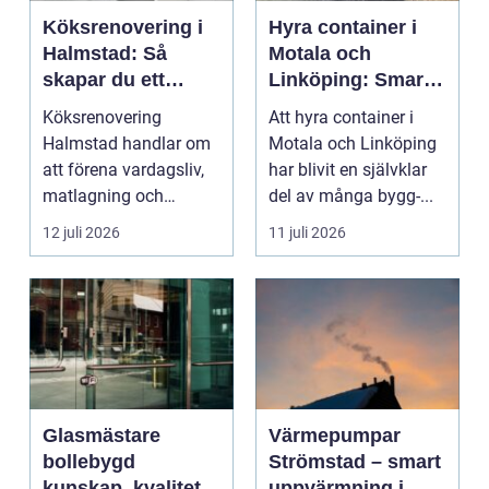
Köksrenovering i
Hyra container i
Halmstad: Så
Motala och
skapar du ett
Linköping: Smart
funktionellt och
avfallshantering
Köksrenovering
Att hyra container i
trivsamt kök
för projekt i alla
Halmstad handlar om
Motala och Linköping
storlekar
att förena vardagsliv,
har blivit en självklar
matlagning och
del av många bygg-...
umgänge i et...
12 juli 2026
11 juli 2026
Glasmästare
Värmepumpar
bollebygd
Strömstad – smart
kunskap, kvalitet
uppvärmning i