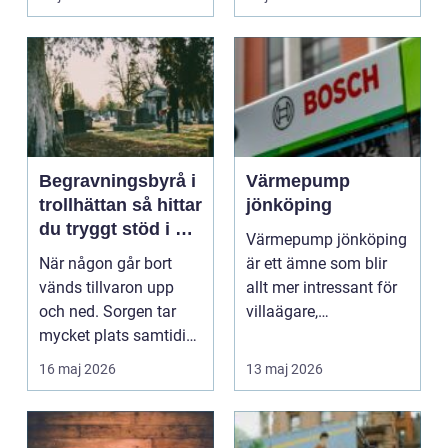
tillbyggnader. Men allt
fler...
Begravningsbyrå i
Värmepump
trollhättan så hittar
jönköping
du tryggt stöd i en
Värmepump jönköping
svår tid
När någon går bort
är ett ämne som blir
vänds tillvaron upp
allt mer intressant för
och ned. Sorgen tar
villaägare,
mycket plats samtidigt
bostadsrättsföreningar
som många praktisk...
...
16 maj 2026
13 maj 2026