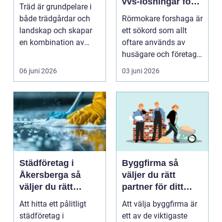
vvs-lösningar för
Träd är grundpelare i
hem och företag
både trädgårdar och
Rörmokare forshaga är
landskap och skapar
ett sökord som allt
en kombination av
oftare används av
skönhet, funktion oc...
husägare och företag
som behöver snabb
06 juni 2026
03 juni 2026
h...
Städföretag i
Byggfirma så
Åkersberga så
väljer du rätt
väljer du rätt
partner för ditt
partner för hem
byggprojekt
Att hitta ett pålitligt
Att välja byggfirma är
och kontor
städföretag i
ett av de viktigaste