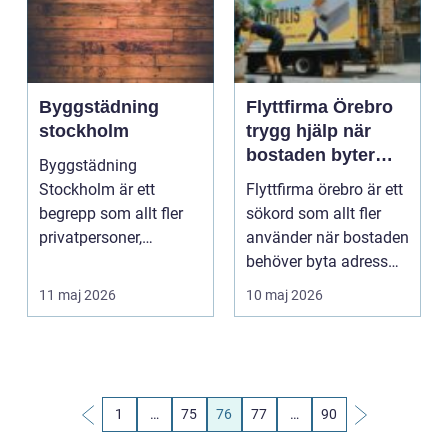
Byggstädning
Flyttfirma Örebro
stockholm
trygg hjälp när
bostaden byter
Byggstädning
adress
Stockholm är ett
Flyttfirma örebro är ett
begrepp som allt fler
sökord som allt fler
privatpersoner,
använder när bostaden
byggherrar och
behöver byta adress
fastighetsägare s...
och vardagen...
11 maj 2026
10 maj 2026
1
…
75
76
77
…
90