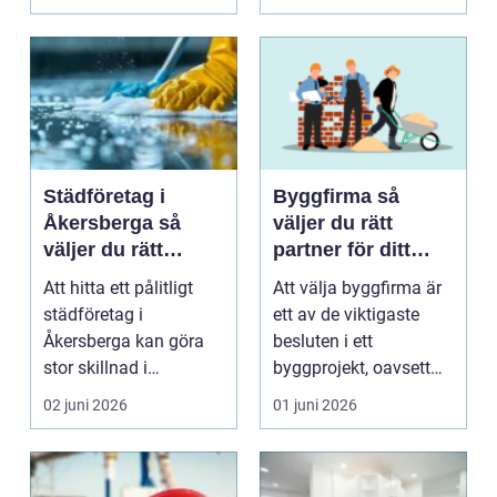
h...
Städföretag i
Byggfirma så
Åkersberga så
väljer du rätt
väljer du rätt
partner för ditt
partner för hem
byggprojekt
Att hitta ett pålitligt
Att välja byggfirma är
och kontor
städföretag i
ett av de viktigaste
Åkersberga kan göra
besluten i ett
stor skillnad i
byggprojekt, oavsett
vardagen. Många
om du planerar ett n...
02 juni 2026
01 juni 2026
upptäcker ...