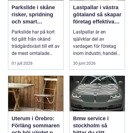
Parkslide i skåne
Lastpallar i västra
risker, spridning
götaland så skapar
och smart
företag effektiva
bekämpning
och hållbara
Parkslide har på kort
Lastpallar är en
flöden
tid gått från okänd
självklar del av
trädgårdsväxt till ett av
vardagen för företag
de mest omtalade
inom industri, handel
problemen i sve...
och logistik. Ändå
01 juli 2026
30 juni 2026
hamn...
Uterum i Örebro:
Bmw service i
Förläng sommaren
stockholm så
och höj värdet på
hittar du rätt