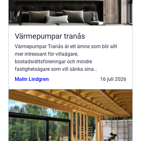
Värmepumpar tranås
Värmepumpar Tranås är ett ämne som blir allt
mer intressant för villaägare,
bostadsrättsföreningar och mindre
fastighetsägare som vill sänka sina
energikostnader och samtidigt minska
Malin Lindgren
16 juli 2026
klimatpåverkan. Många i tranås står inför frågor
om hur de ska hant...