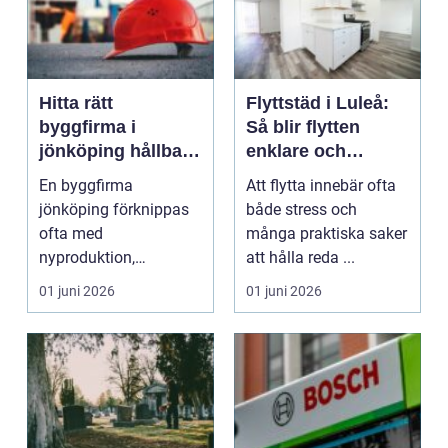
Hitta rätt
Flyttstäd i Luleå:
byggfirma i
Så blir flytten
jönköping hållbart,
enklare och
tryckt och
tryggare
En byggfirma
Att flytta innebär ofta
genomtänkt
jönköping förknippas
både stress och
byggande
ofta med
många praktiska saker
nyproduktion,
att hålla reda ...
renovering och
01 juni 2026
01 juni 2026
tillbyggnader. Men allt
fler...