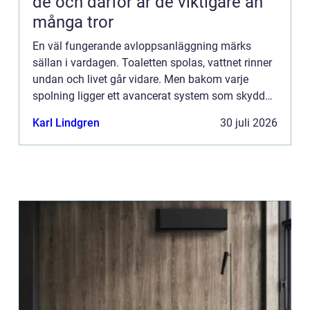
de och därför är de viktigare än
många tror
En väl fungerande avloppsanläggning märks
sällan i vardagen. Toaletten spolas, vattnet rinner
undan och livet går vidare. Men bakom varje
spolning ligger ett avancerat system som skyddar
både hälsa och miljö. När avloppssystemet inte
Karl Lindgren
30 juli 2026
fungerar syns pr...