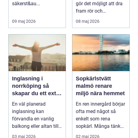
säkerst&au...
gör det möjligt att dra
fram rör och
kabelskydd under
09 maj 2026
08 maj 2026
marky...
Inglasning i
Sopkärlstvätt
norrköping så
malmö renare
skapar du ett extra
miljö nära hemmet
rum utomhus
En väl planerad
En ren innergård börjar
inglasning kan
ofta med något så
förvandla en vanlig
enkelt som rena
balkong eller altan till
sopkärl. Många tänker
ett extra rum som går
på städning inomhus
03 maj 2026
02 maj 2026