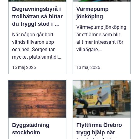
Begravningsbyrå i
Värmepump
trollhättan så hittar
jönköping
du tryggt stöd i en
Värmepump jönköping
svår tid
När någon går bort
är ett ämne som blir
vänds tillvaron upp
allt mer intressant för
och ned. Sorgen tar
villaägare,
mycket plats samtidigt
bostadsrättsföreningar
som många praktisk...
...
16 maj 2026
13 maj 2026
Byggstädning
Flyttfirma Örebro
stockholm
trygg hjälp när