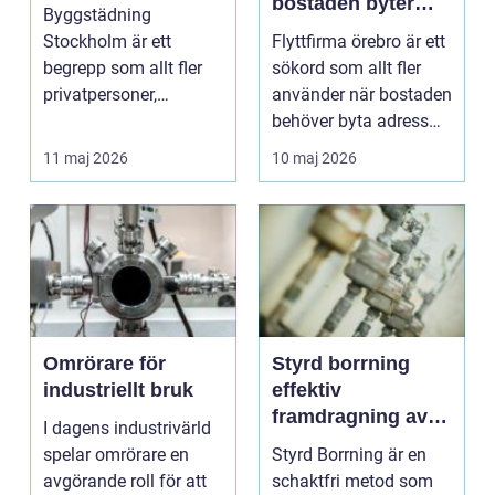
bostaden byter
Byggstädning
adress
Stockholm är ett
Flyttfirma örebro är ett
begrepp som allt fler
sökord som allt fler
privatpersoner,
använder när bostaden
byggherrar och
behöver byta adress
fastighetsägare s...
och vardagen...
11 maj 2026
10 maj 2026
Omrörare för
Styrd borrning
industriellt bruk
effektiv
framdragning av
I dagens industrivärld
ledningar utan
spelar omrörare en
Styrd Borrning är en
schakt
avgörande roll för att
schaktfri metod som