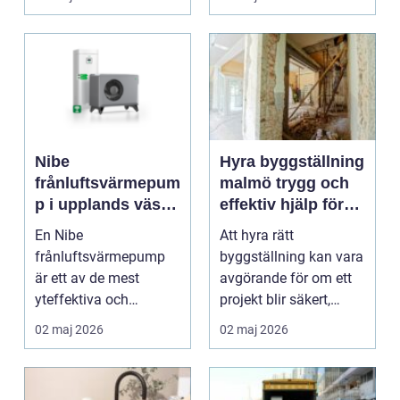
at...
...
Nibe
Hyra byggställning
frånluftsvärmepum
malmö trygg och
p i upplands väsby
effektiv hjälp för
smart värme för
alla projekt
En Nibe
Att hyra rätt
moderna villor
frånluftsvärmepump
byggställning kan vara
är ett av de mest
avgörande för om ett
yteffektiva och
projekt blir säkert,
driftsäkra sätten att
tidseffektivt och eko...
02 maj 2026
02 maj 2026
värma villor och ...