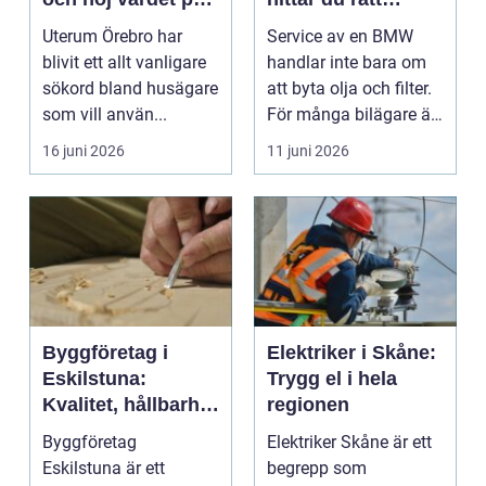
huset
verkstad för din bil
Uterum Örebro har
Service av en BMW
blivit ett allt vanligare
handlar inte bara om
sökord bland husägare
att byta olja och filter.
som vill använ...
För många bilägare är
bilen en vikt...
16 juni 2026
11 juni 2026
Byggföretag i
Elektriker i Skåne:
Eskilstuna:
Trygg el i hela
Kvalitet, hållbarhet
regionen
och tryggt
Byggföretag
Elektriker Skåne är ett
genomförda
Eskilstuna är ett
begrepp som
projekt