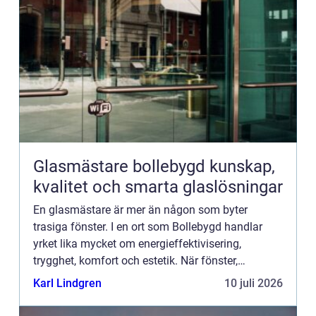
Glasmästare bollebygd kunskap,
kvalitet och smarta glaslösningar
En glasmästare är mer än någon som byter
trasiga fönster. I en ort som Bollebygd handlar
yrket lika mycket om energieffektivisering,
trygghet, komfort och estetik. När fönster,
glasräcken och solskydd planeras med omsorg
Karl Lindgren
10 juli 2026
kan de sänka energikostnader,...