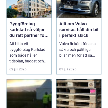
Byggföretag
Allt om Volvo
karlstad så väljer
service: håll din bil
du rätt partner för
i perfekt skick
ditt projekt
Att hitta ett
Volvo är känt för sina
byggföretag Karlstad
säkra och pålitliga
som både håller
bilar, men för att sä...
tidsplan, budget och
kvalitet kan kännas
02 juli 2026
01 juli 2026
som en u...