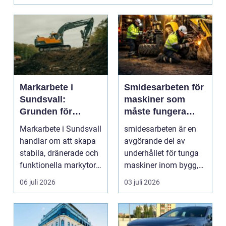
Markarbete i
Smidesarbeten för
Sundsvall:
maskiner som
Grunden för
måste fungera
hållbara hus,
varje dag
Markarbete i Sundsvall
smidesarbeten är en
vägar och tomter
handlar om att skapa
avgörande del av
stabila, dränerade och
underhållet för tunga
funktionella markytor
maskiner inom bygg,
som kl...
entreprenad, skog
06 juli 2026
03 juli 2026
och...