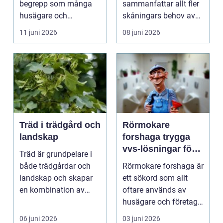
begrepp som många
sammanfattar allt fler
husägare och
skåningars behov av
fastighetsäga...
s&au...
11 juni 2026
08 juni 2026
Träd i trädgård och
Rörmokare
landskap
forshaga trygga
vvs-lösningar för
Träd är grundpelare i
hem och företag
både trädgårdar och
Rörmokare forshaga är
landskap och skapar
ett sökord som allt
en kombination av
oftare används av
skönhet, funktion oc...
husägare och företag
som behöver snabb
06 juni 2026
03 juni 2026