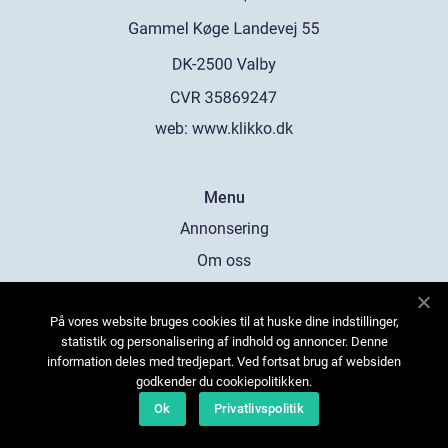
web:
www.klikko.dk
Menu
Annonsering
Om oss
Cookies
På vores website bruges cookies til at huske dine indstillinger,
Kontakta oss
statistik og personalisering af indhold og annoncer. Denne
Sitemap
information deles med tredjepart. Ved fortsat brug af websiden
godkender du cookiepolitikken.
Ok
Privatlivspolitik