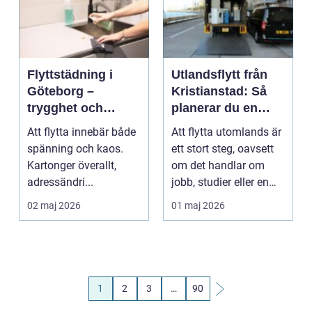
Flyttstädning i
Utlandsflytt från
Göteborg –
Kristianstad: Så
trygghet och
planerar du en
effektivitet vid flytt
trygg och effektiv
Att flytta innebär både
Att flytta utomlands är
flytt
spänning och kaos.
ett stort steg, oavsett
Kartonger överallt,
om det handlar om
adressändri...
jobb, studier eller en
dr&oum...
02 maj 2026
01 maj 2026
1
2
3
…
90