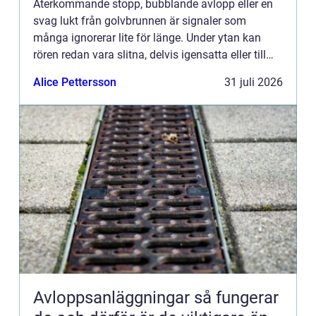
Återkommande stopp, bubblande avlopp eller en
svag lukt från golvbrunnen är signaler som
många ignorerar lite för länge. Under ytan kan
rören redan vara slitna, delvis igensatta eller till
och med spruckna. Med en professionell
Alice Pettersson
31 juli 2026
Rörinspektion Uppsala ...
Avloppsanläggningar så fungerar