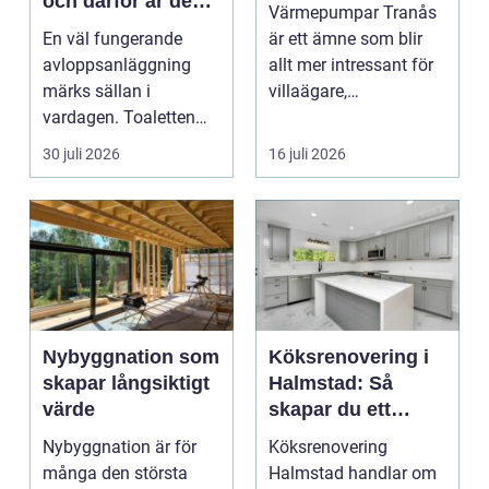
och därför är de
Värmepumpar Tranås
viktigare än många
En väl fungerande
är ett ämne som blir
tror
avloppsanläggning
allt mer intressant för
märks sällan i
villaägare,
vardagen. Toaletten
bostadsrättsföreningar
spolas, vattnet rinner
o...
30 juli 2026
16 juli 2026
undan ...
Nybyggnation som
Köksrenovering i
skapar långsiktigt
Halmstad: Så
värde
skapar du ett
funktionellt och
Nybyggnation är för
Köksrenovering
trivsamt kök
många den största
Halmstad handlar om