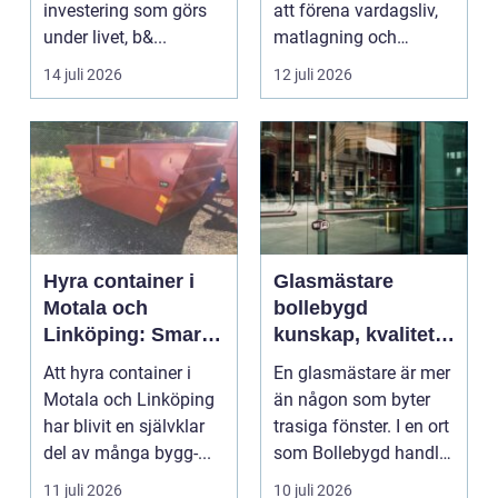
investering som görs
att förena vardagsliv,
under livet, b&...
matlagning och
umgänge i et...
14 juli 2026
12 juli 2026
Hyra container i
Glasmästare
Motala och
bollebygd
Linköping: Smart
kunskap, kvalitet
avfallshantering
och smarta
Att hyra container i
En glasmästare är mer
för projekt i alla
glaslösningar
Motala och Linköping
än någon som byter
storlekar
har blivit en självklar
trasiga fönster. I en ort
del av många bygg-...
som Bollebygd handlar
yrket lika ...
11 juli 2026
10 juli 2026