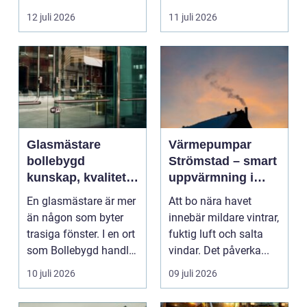
umgänge i et...
12 juli 2026
11 juli 2026
Glasmästare
Värmepumpar
bollebygd
Strömstad – smart
kunskap, kvalitet
uppvärmning i
och smarta
kustklimat
En glasmästare är mer
Att bo nära havet
glaslösningar
än någon som byter
innebär mildare vintrar,
trasiga fönster. I en ort
fuktig luft och salta
som Bollebygd handlar
vindar. Det påverka...
yrket lika ...
10 juli 2026
09 juli 2026