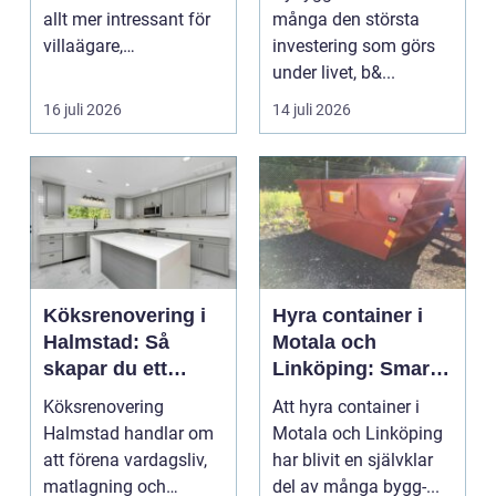
allt mer intressant för
många den största
villaägare,
investering som görs
bostadsrättsföreningar
under livet, b&...
o...
16 juli 2026
14 juli 2026
Köksrenovering i
Hyra container i
Halmstad: Så
Motala och
skapar du ett
Linköping: Smart
funktionellt och
avfallshantering
Köksrenovering
Att hyra container i
trivsamt kök
för projekt i alla
Halmstad handlar om
Motala och Linköping
storlekar
att förena vardagsliv,
har blivit en självklar
matlagning och
del av många bygg-...