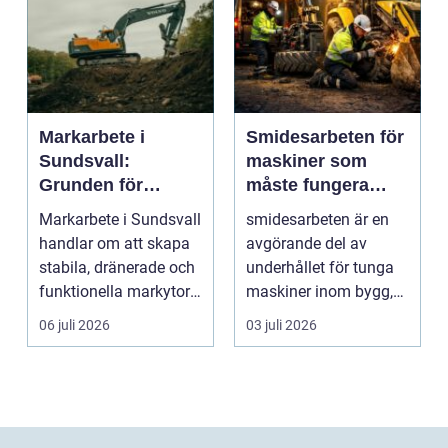
Markarbete i
Smidesarbeten för
Sundsvall:
maskiner som
Grunden för
måste fungera
hållbara hus,
varje dag
Markarbete i Sundsvall
smidesarbeten är en
vägar och tomter
handlar om att skapa
avgörande del av
stabila, dränerade och
underhållet för tunga
funktionella markytor
maskiner inom bygg,
som kl...
entreprenad, skog
06 juli 2026
03 juli 2026
och...