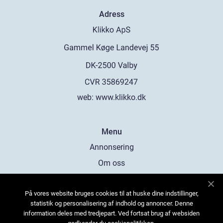
Adress
web:
www.klikko.dk
Menu
Annonsering
Om oss
Cookies
På vores website bruges cookies til at huske dine indstillinger,
Kontakta oss
statistik og personalisering af indhold og annoncer. Denne
Sitemap
information deles med tredjepart. Ved fortsat brug af websiden