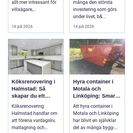
allt mer intressant för
många den största
villaägare,
investering som görs
bostadsrättsföreningar
under livet, b&...
o...
16 juli 2026
14 juli 2026
Köksrenovering i
Hyra container i
Halmstad: Så
Motala och
skapar du ett
Linköping: Smart
funktionellt och
avfallshantering
Köksrenovering
Att hyra container i
trivsamt kök
för projekt i alla
Halmstad handlar om
Motala och Linköping
storlekar
att förena vardagsliv,
har blivit en självklar
matlagning och
del av många bygg-...