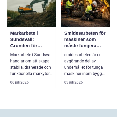
Markarbete i
Smidesarbeten för
Sundsvall:
maskiner som
Grunden för
måste fungera
hållbara hus,
varje dag
Markarbete i Sundsvall
smidesarbeten är en
vägar och tomter
handlar om att skapa
avgörande del av
stabila, dränerade och
underhållet för tunga
funktionella markytor
maskiner inom bygg,
som kl...
entreprenad, skog
06 juli 2026
03 juli 2026
och...