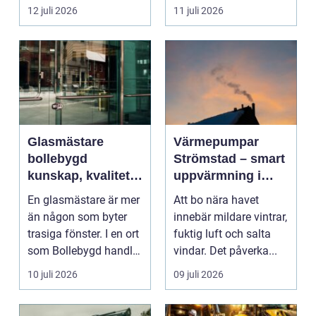
umgänge i et...
12 juli 2026
11 juli 2026
Glasmästare
Värmepumpar
bollebygd
Strömstad – smart
kunskap, kvalitet
uppvärmning i
och smarta
kustklimat
En glasmästare är mer
Att bo nära havet
glaslösningar
än någon som byter
innebär mildare vintrar,
trasiga fönster. I en ort
fuktig luft och salta
som Bollebygd handlar
vindar. Det påverka...
yrket lika ...
10 juli 2026
09 juli 2026