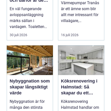
och därför är de
Värmepumpar Tranås
viktigare än många
En väl fungerande
är ett ämne som blir
tror
avloppsanläggning
allt mer intressant för
märks sällan i
villaägare,
vardagen. Toaletten
bostadsrättsföreningar
spolas, vattnet rinner
o...
30 juli 2026
16 juli 2026
undan ...
Nybyggnation som
Köksrenovering i
skapar långsiktigt
Halmstad: Så
värde
skapar du ett
funktionellt och
Nybyggnation är för
Köksrenovering
trivsamt kök
många den största
Halmstad handlar om