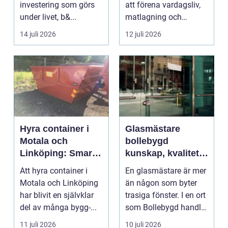
investering som görs
att förena vardagsliv,
under livet, b&...
matlagning och
umgänge i et...
14 juli 2026
12 juli 2026
Hyra container i
Glasmästare
Motala och
bollebygd
Linköping: Smart
kunskap, kvalitet
avfallshantering
och smarta
Att hyra container i
En glasmästare är mer
för projekt i alla
glaslösningar
Motala och Linköping
än någon som byter
storlekar
har blivit en självklar
trasiga fönster. I en ort
del av många bygg-...
som Bollebygd handlar
yrket lika ...
11 juli 2026
10 juli 2026