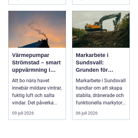
Värmepumpar
Markarbete i
Strömstad – smart
Sundsvall:
uppvärmning i
Grunden för
kustklimat
hållbara hus,
Att bo nära havet
Markarbete i Sundsvall
vägar och tomter
innebär mildare vintrar,
handlar om att skapa
fuktig luft och salta
stabila, dränerade och
vindar. Det påverka...
funktionella markytor
som kl...
09 juli 2026
06 juli 2026