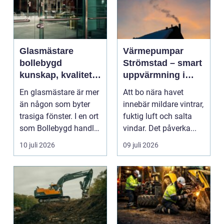
Glasmästare
Värmepumpar
bollebygd
Strömstad – smart
kunskap, kvalitet
uppvärmning i
och smarta
kustklimat
En glasmästare är mer
Att bo nära havet
glaslösningar
än någon som byter
innebär mildare vintrar,
trasiga fönster. I en ort
fuktig luft och salta
som Bollebygd handlar
vindar. Det påverka...
yrket lika ...
10 juli 2026
09 juli 2026