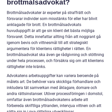
brottmålsadvokat?
Brottmålsadvokater är experter på straffrätt och
försvarar individer som misstänks för eller har blivit
anklagade för brott. En brottmålsadvokats
huvuduppgift är att ge sin klient det bästa möjliga
försvaret. Detta innefattar allting från att noggrant gå
igenom bevis och vittnesmål till att strategiskt
argumentera för klientens rättigheter i rätten. En
brottmålsadvokat ska även ge rådgivning och stöttning
under hela processen, och försäkra sig om att klientens
rättigheter inte kränks.
Advokatens arbetsuppgifter kan variera beroende på
målets art. De behöver vara skickliga förhandlare och
inkludera tät samverkan med åklagare, domare och
andra rättsinstanser. Utöver processföringen i domstol,
omfattar även brottmålsadvokatens arbete att
förbereda skriftliga yttranden, intervjua vittnen och att
sätta sig in i nya rättsliga utvecklingar.