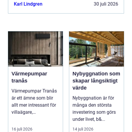
Karl Lindgren
30 juli 2026
Värmepumpar
Nybyggnation som
tranås
skapar långsiktigt
värde
Värmepumpar Tranås
är ett ämne som blir
Nybyggnation är för
allt mer intressant för
många den största
villaägare,
investering som görs
bostadsrättsföreningar
under livet, b&...
o...
16 juli 2026
14 juli 2026