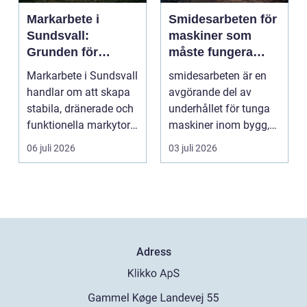
Markarbete i
Smidesarbeten för
Sundsvall:
maskiner som
Grunden för
måste fungera
hållbara hus,
varje dag
Markarbete i Sundsvall
smidesarbeten är en
vägar och tomter
handlar om att skapa
avgörande del av
stabila, dränerade och
underhållet för tunga
funktionella markytor
maskiner inom bygg,
som kl...
entreprenad, skog
06 juli 2026
03 juli 2026
och...
Adress