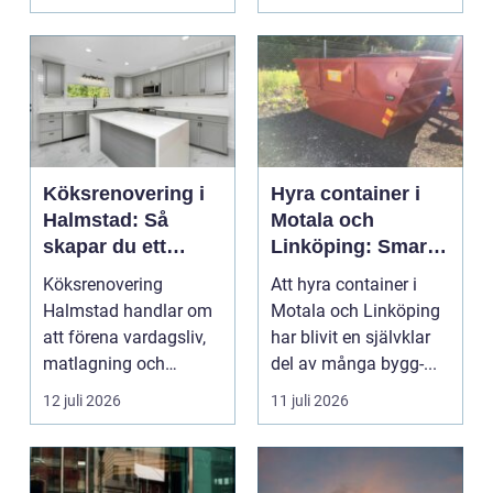
Köksrenovering i
Hyra container i
Halmstad: Så
Motala och
skapar du ett
Linköping: Smart
funktionellt och
avfallshantering
Köksrenovering
Att hyra container i
trivsamt kök
för projekt i alla
Halmstad handlar om
Motala och Linköping
storlekar
att förena vardagsliv,
har blivit en självklar
matlagning och
del av många bygg-...
umgänge i et...
12 juli 2026
11 juli 2026