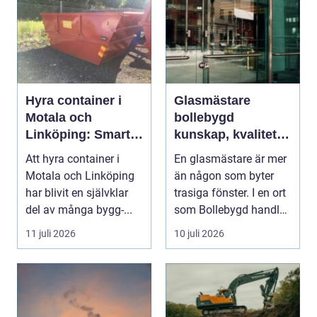
Hyra container i
Glasmästare
Motala och
bollebygd
Linköping: Smart
kunskap, kvalitet
avfallshantering
och smarta
Att hyra container i
En glasmästare är mer
för projekt i alla
glaslösningar
Motala och Linköping
än någon som byter
storlekar
har blivit en självklar
trasiga fönster. I en ort
del av många bygg-...
som Bollebygd handlar
yrket lika ...
11 juli 2026
10 juli 2026