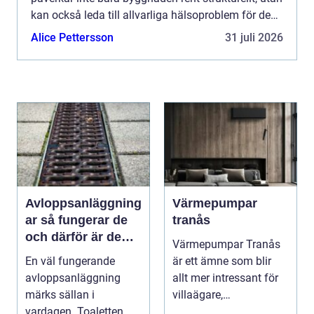
kan också leda till allvarliga hälsoproblem för de
boende. D&a...
Alice Pettersson
31 juli 2026
Avloppsanläggning
Värmepumpar
ar så fungerar de
tranås
och därför är de
Värmepumpar Tranås
viktigare än många
En väl fungerande
är ett ämne som blir
tror
avloppsanläggning
allt mer intressant för
märks sällan i
villaägare,
vardagen. Toaletten
bostadsrättsföreningar