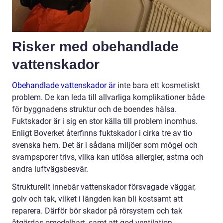
Risker med obehandlade
vattenskador
Obehandlade vattenskador är
inte bara ett kosmetiskt
problem. De kan leda till allvarliga komplikationer både
för byggnadens struktur och de boendes hälsa.
Fuktskador är i sig en stor källa till problem inomhus.
Enligt Boverket återfinns fuktskador i cirka tre av tio
svenska hem. Det är i sådana miljöer som mögel och
svampsporer trivs, vilka kan utlösa allergier, astma och
andra luftvägsbesvär.
Strukturellt innebär vattenskador försvagade väggar,
golv och tak, vilket i längden kan bli kostsamt att
reparera. Därför bör skador på rörsystem och tak
åtgärdas omedelbart, samt att god ventilation