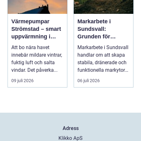
Värmepumpar
Markarbete i
Strömstad – smart
Sundsvall:
uppvärmning i
Grunden för
kustklimat
hållbara hus, vägar
Att bo nära havet
Markarbete i Sundsvall
och tomter
innebär mildare vintrar,
handlar om att skapa
fuktig luft och salta
stabila, dränerade och
vindar. Det påverka...
funktionella markytor
som kl...
09 juli 2026
06 juli 2026
Adress