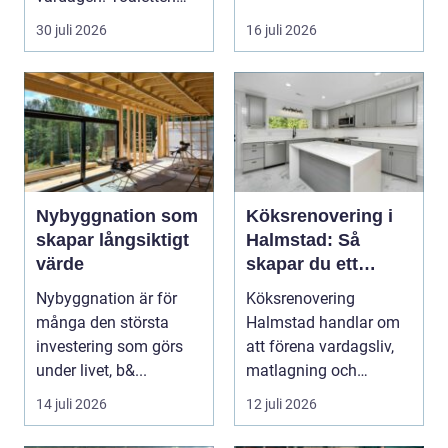
spolas, vattnet rinner
o...
30 juli 2026
16 juli 2026
undan ...
Nybyggnation som
Köksrenovering i
skapar långsiktigt
Halmstad: Så
värde
skapar du ett
funktionellt och
Nybyggnation är för
Köksrenovering
trivsamt kök
många den största
Halmstad handlar om
investering som görs
att förena vardagsliv,
under livet, b&...
matlagning och
umgänge i et...
14 juli 2026
12 juli 2026