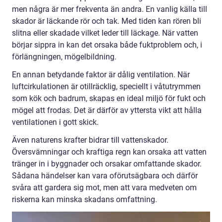
men några är mer frekventa än andra. En vanlig källa till
skador är läckande rör och tak. Med tiden kan rören bli
slitna eller skadade vilket leder till läckage. När vatten
börjar sippra in kan det orsaka både fuktproblem och, i
förlängningen, mögelbildning.
En annan betydande faktor är dålig ventilation. När
luftcirkulationen är otillräcklig, speciellt i våtutrymmen
som kök och badrum, skapas en ideal miljö för fukt och
mögel att frodas. Det är därför av yttersta vikt att hålla
ventilationen i gott skick.
Även naturens krafter bidrar till vattenskador.
Översvämningar och kraftiga regn kan orsaka att vatten
tränger in i byggnader och orsakar omfattande skador.
Sådana händelser kan vara oförutsägbara och därför
svåra att gardera sig mot, men att vara medveten om
riskerna kan minska skadans omfattning.