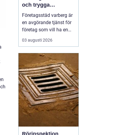
och trygga
arbetsplatser
Företagsstäd varberg är
en avgörande tjänst för
företag som vill ha en
ren, trygg och
03 augusti 2026
professionell
a
arbetsmiljö. En
välstädad lokal skapar
k
inte bara ett bättre
intryck för kunder och
en
samarbetspartners, utan
och
påverkar även
medarbetarnas fokus,
hälsa oc...
Rörinspektion