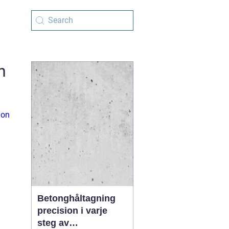
n
ion
Betonghåltagning
precision i varje
steg av