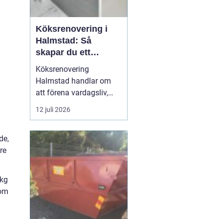
Köksrenovering i
Halmstad: Så
skapar du ett
funktionellt och
Köksrenovering
trivsamt kök
Halmstad handlar om
att förena vardagsliv,
matlagning och
12 juli 2026
umgänge i ett och
samma rum. När en
de,
familj bestämmer sig för
re
att uppgradera sitt kök i
Halmstad handlar valet
ofta både om stil,
 kg
funktio...
som