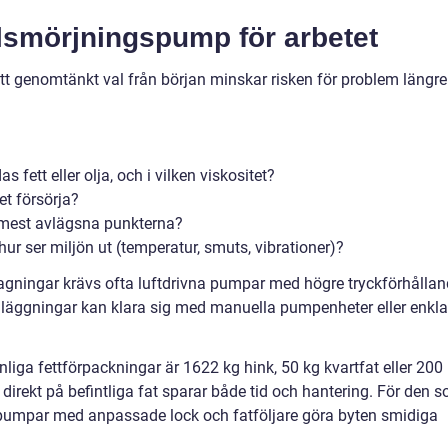
ralsmörjningspump för arbetet
Ett genomtänkt val från början minskar risken för problem längre
fett eller olja, och i vilken viskositet?
t försörja?
e mest avlägsna punkterna?
r ser miljön ut (temperatur, smuts, vibrationer)?
agningar krävs ofta luftdrivna pumpar med högre tryckförhållan
 anläggningar kan klara sig med manuella pumpenheter eller enkla
nliga fettförpackningar är 1622 kg hink, 50 kg kvartfat eller 200
direkt på befintliga fat sparar både tid och hantering. För den 
umpar med anpassade lock och fatföljare göra byten smidiga