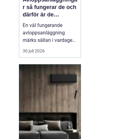
r så fungerar de och
därför är de
viktigare än många
En väl fungerande
tror
avloppsanläggning
märks sällan i vardagen.
Toaletten spolas, vattnet
30 juli 2026
rinner undan och livet
går vidare. Men bakom
varje spolning ligger ett
avancerat system som
skyddar både hälsa och
miljö. När
avloppssystemet inte
fungerar syns pr...