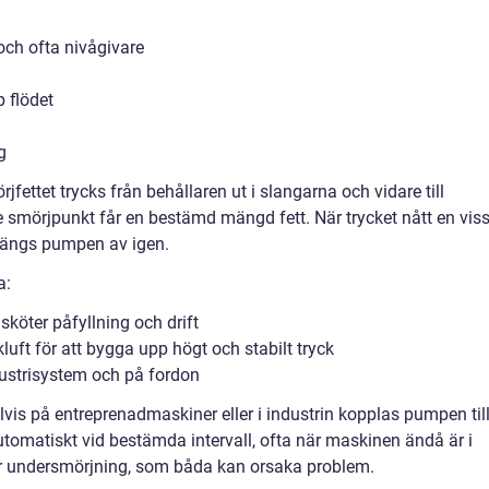
ch ofta nivågivare
p flödet
g
fettet trycks från behållaren ut i slangarna och vidare till
rje smörjpunkt får en bestämd mängd fett. När trycket nått en vis
stängs pumpen av igen.
a:
köter påfyllning och drift
luft för att bygga upp högt och stabilt tryck
dustrisystem och på fordon
vis på entreprenadmaskiner eller i industrin kopplas pumpen til
tomatiskt vid bestämda intervall, ofta när maskinen ändå är i
ller undersmörjning, som båda kan orsaka problem.