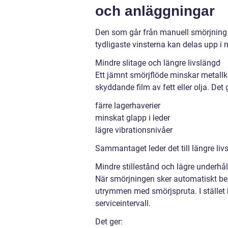
och anläggningar
Den som går från manuell smörjning t
tydligaste vinsterna kan delas upp 
Mindre slitage och längre livslängd
Ett jämnt smörjflöde minskar metallko
skyddande film av fett eller olja. Det 
färre lagerhaverier
minskat glapp i leder
lägre vibrationsnivåer
Sammantaget leder det till längre li
Mindre stillestånd och lägre underhå
När smörjningen sker automatiskt beh
utrymmen med smörjspruta. I stället 
serviceintervall.
Det ger: