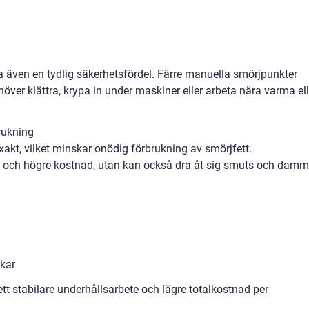
 även en tydlig säkerhetsfördel. Färre manuella smörjpunkter
ehöver klättra, krypa in under maskiner eller arbeta nära varma ell
rukning
kt, vilket minskar onödig förbrukning av smörjfett.
ill och högre kostnad, utan kan också dra åt sig smuts och damm
skar
ett stabilare underhållsarbete och lägre totalkostnad per