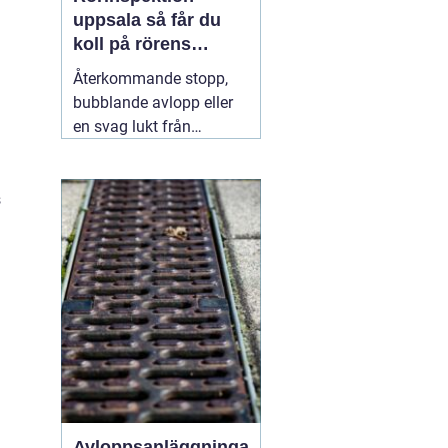
uppsala så får du
koll på rörens
verkliga skick
Återkommande stopp,
bubblande avlopp eller
en svag lukt från
golvbrunnen är signaler
som många ignorerar
lite för länge. Under ytan
s
kan rören redan vara
slitna, delvis igensatta
eller till och med
spruckna. Med en
31 juli
2026
l
Avloppsanläggninga