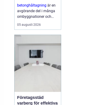
ombyggnaden
betonghåltagning
är en
avgörande del i många
ombyggnationer och
installationer. När nya
05 augusti 2026
rör, ventilation,
eldragningar eller
dörröppningar ska in i en
befintlig stomme krävs
hål och öppningar...
Företagsstäd
varberg för effektiva