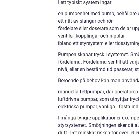
I ett typiskt system ingår:
en pumpenhet med pump, behållare o
ett nät av slangar och rör
fördelare eller doserare som delar up
ventiler, kopplingar och nipplar
ibland ett styrsystem eller tidsstyrnin
Pumpen skapar tryck i systemet. Smörj
fördelarna. Fördelarna ser till att va
nivå, eller en bestämd tid passerat, 
Beroende på behov kan man använd
manuella fettpumpar, där operatören s
luftdrivna pumpar, som utnyttjar tryck
elektriska pumpar, vanliga i fasta in
I många tyngre applikationer exempel
styrsystemet. Smörjningen sker då au
drift. Det minskar risken för över- e