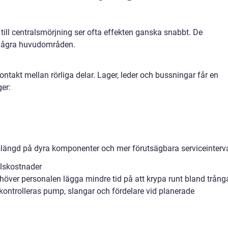
ill centralsmörjning ser ofta effekten ganska snabbt. De
i några huvudområden.
ntakt mellan rörliga delar. Lager, leder och bussningar får en
ger:
vslängd på dyra komponenter och mer förutsägbara serviceinterva
llskostnader
över personalen lägga mindre tid på att krypa runt bland trång
kontrolleras pump, slangar och fördelare vid planerade