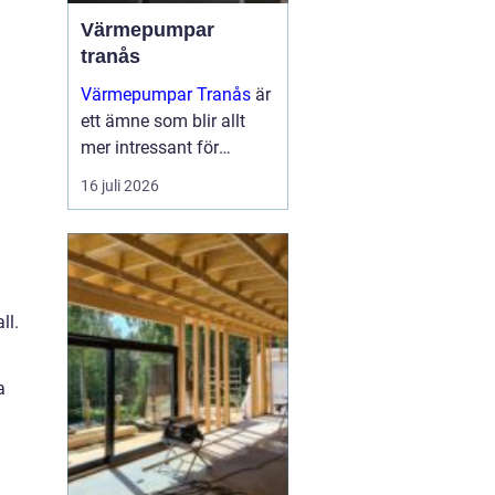
Värmepumpar
tranås
Värmepumpar Tranås
är
ett ämne som blir allt
mer intressant för
villaägare,
16 juli 2026
bostadsrättsföreningar
och mindre
fastighetsägare som vill
sänka sina
energikostnader och
ll.
samtidigt mins...
a