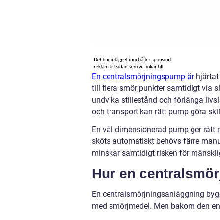
En centralsmörjningspump är
hjärtat
till flera smörjpunkter samtidigt via s
undvika stillestånd och förlänga livs
och transport kan rätt pump göra ski
En väl dimensionerad pump ger rätt män
sköts automatiskt behövs färre manu
minskar samtidigt risken för mänskl
Hur en centralsmör
En centralsmörjningsanläggning bygg
med smörjmedel. Men bakom den enk