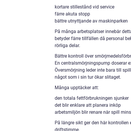
kortare stillestånd vid service
färre akuta stopp
bättre utnyttjande av maskinparken
På många arbetsplatser innebär detta
betyder färre tillfällen då personal b
rörliga delar.
Bättre kontroll över smörjmedelsförb
En centralsmörjningspump doserar exa
Översmörjning leder inte bara till sp
något som i sin tur ökar slitaget.
Många upptäcker att:
den totala fettförbrukningen sjunker
det blir enklare att planera inköp
arbetsmiljön blir renare när spill min
På längre sikt ger den här kontrollen 
driftstimme.