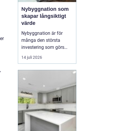
Nybyggnation som
skapar långsiktigt
värde
Nybyggnation är för
er
många den största
investering som görs
under livet, både
14 juli 2026
känslomässigt och
ekonomiskt. När ett nytt
,
hus, garage eller
fritidshus växer fram
från grunden formas inte
bara v&...