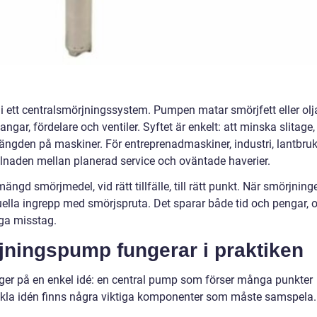
 i ett centralsmörjningssystem. Pumpen matar smörjfett eller olj
langar, fördelare och ventiler. Syftet är enkelt: att minska slitage,
längden på maskiner. För entreprenadmaskiner, industri, lantbru
llnaden mellan planerad service och oväntade haverier.
gd smörjmedel, vid rätt tillfälle, till rätt punkt. När smörjning
ella ingrepp med smörjspruta. Det sparar både tid och pengar, 
iga misstag.
jningspump fungerar i praktiken
er på en enkel idé: en central pump som förser många punkter
la idén finns några viktiga komponenter som måste samspela.