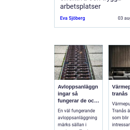
arbetsplatser
Eva Sjöberg
03 au
Avloppsanläggn
Värme
ingar så
tranås
fungerar de och
Värmep
därför är de
En väl fungerande
Tranås ä
viktigare än
avloppsanläggning
som blir 
många tror
märks sällan i
intressan