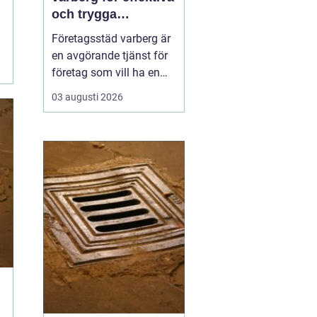
och trygga
arbetsplatser
Företagsstäd varberg är
en avgörande tjänst för
företag som vill ha en
ren, trygg och
03 augusti 2026
professionell
arbetsmiljö. En
välstädad lokal skapar
inte bara ett bättre
intryck för kunder och
samarbetspartners, utan
påverkar även
medarbetarnas fokus,
hälsa oc...