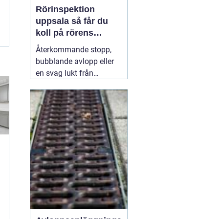
Rörinspektion
uppsala så får du
koll på rörens
verkliga skick
Återkommande stopp,
bubblande avlopp eller
en svag lukt från
golvbrunnen är signaler
som många ignorerar
lite för länge. Under ytan
kan rören redan vara
slitna, delvis igensatta
eller till och med
g
spruckna. Med en
31 juli
2026