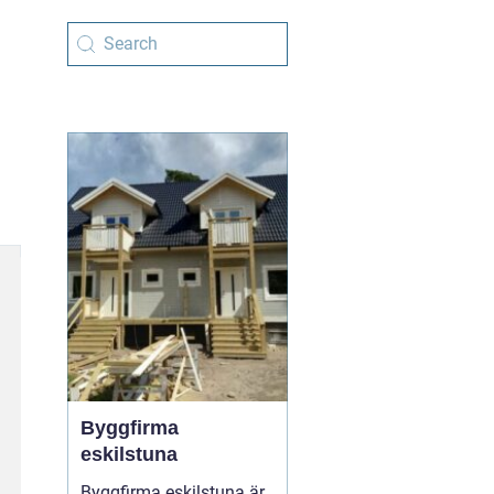
Byggfirma
eskilstuna
Byggfirma eskilstuna är