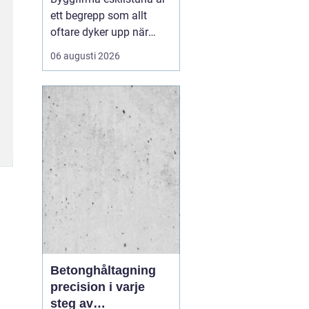
ett begrepp som allt
oftare dyker upp när
privatpersoner och
06 augusti 2026
företag söker trygga
partner för bygg och
markarbeten i
mälardalen. En väl vald
entreprenör blir
skillnaden mellan ett
smidigt projekt med
hållbart resultat och en
p...
Betonghåltagning
precision i varje
steg av