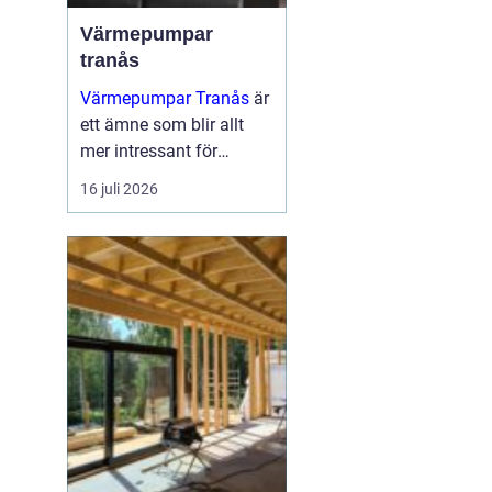
Värmepumpar
tranås
Värmepumpar Tranås
är
ett ämne som blir allt
mer intressant för
villaägare,
16 juli 2026
bostadsrättsföreningar
och mindre
fastighetsägare som vill
sänka sina
energikostnader och
samtidigt mins...