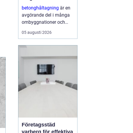
ombyggnaden
betonghåltagning
är en
avgörande del i många
ombyggnationer och
installationer. När nya
05 augusti 2026
rör, ventilation,
eldragningar eller
dörröppningar ska in i en
befintlig stomme krävs
hål och öppningar...
Företagsstäd
varberg för effektiva