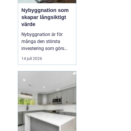
Nybyggnation som
skapar långsiktigt
värde
Nybyggnation är för
många den största
investering som görs
under livet, både
14 juli 2026
känslomässigt och
ekonomiskt. När ett nytt
hus, garage eller
fritidshus växer fram
från grunden formas inte
bara v&...