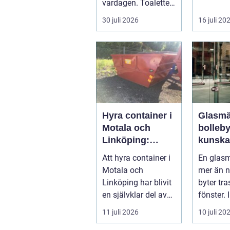
vardagen. Toaletten
villaägar
spolas, vattnet
bostadsr
30 juli 2026
16 juli 20
rinner undan ...
gar o...
Hyra container i
Glasmä
Motala och
bolleb
Linköping:
kunska
Smart
kvalite
Att hyra container i
En glasm
avfallshantering
smarta
Motala och
mer än 
för projekt i alla
glaslö
Linköping har blivit
byter tra
storlekar
en självklar del av
fönster. 
många bygg-...
Bollebyg
11 juli 2026
10 juli 20
yrket lika