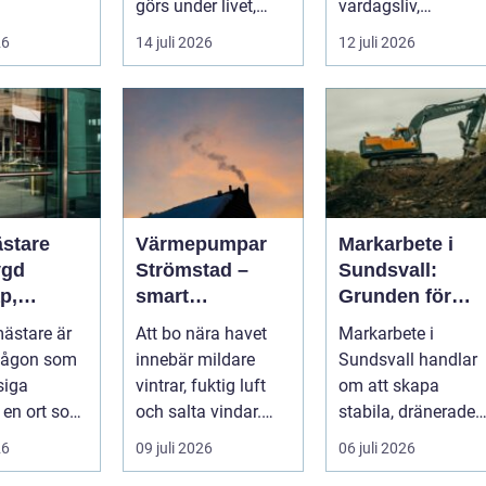
e,
görs under livet,
vardagsliv,
ättsförenin
b&...
matlagning och
26
14 juli 2026
12 juli 2026
umgänge i et...
stare
Värmepumpar
Markarbete i
ygd
Strömstad –
Sundsvall:
p,
smart
Grunden för
t och
uppvärmning i
hållbara hus,
ästare är
Att bo nära havet
Markarbete i
kustklimat
vägar och
någon som
innebär mildare
Sundsvall handlar
sningar
tomter
siga
vintrar, fuktig luft
om att skapa
I en ort som
och salta vindar.
stabila, dränerade
d handlar
Det påverka...
och funktionella
26
09 juli 2026
06 juli 2026
 ...
markytor som kl...