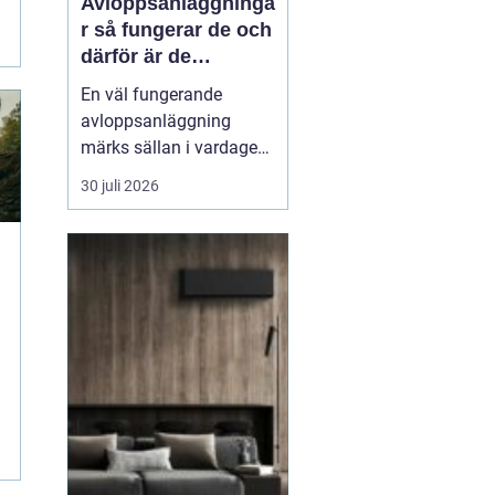
Avloppsanläggninga
r så fungerar de och
därför är de
viktigare än många
En väl fungerande
tror
avloppsanläggning
märks sällan i vardagen.
Toaletten spolas, vattnet
30 juli 2026
rinner undan och livet
går vidare. Men bakom
varje spolning ligger ett
avancerat system som
skyddar både hälsa och
miljö. När
avloppssystemet inte
fungerar syns pr...