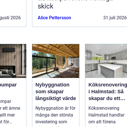
skick
gusti 2026
Alice Pettersson
31 juli 2026
pumpar
Nybyggnation
Köksrenoverin
som skapar
i Halmstad: Så
långsiktigt värde
skapar du ett
umpar
funktionellt och
r ett ämne
Nybyggnation är för
Köksrenovering
trivsamt kök
allt mer
många den största
Halmstad handlar
t för
investering som
om att förena