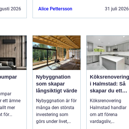
gusti 2026
Alice Pettersson
31 juli 2026
pumpar
Nybyggnation
Köksrenoverin
som skapar
i Halmstad: Så
långsiktigt värde
skapar du ett
umpar
funktionellt och
r ett ämne
Nybyggnation är för
Köksrenovering
trivsamt kök
allt mer
många den största
Halmstad handlar
t för
investering som
om att förena
e,
görs under livet,
vardagsliv,
ättsförenin
b&...
matlagning och