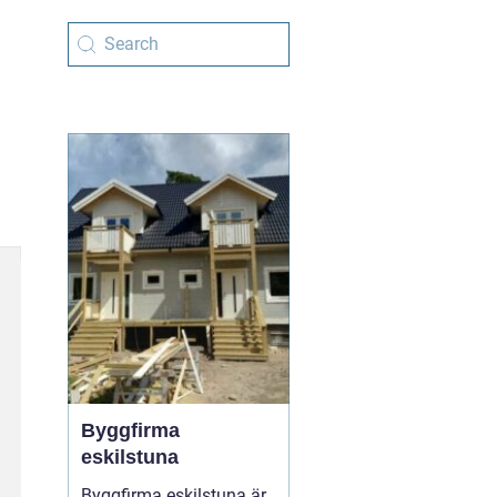
Byggfirma
eskilstuna
Byggfirma eskilstuna är