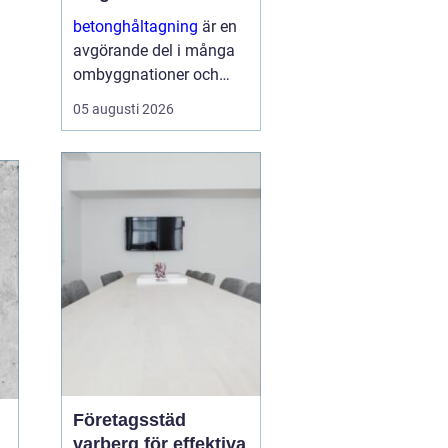
ombyggnaden
betonghåltagning
är en
avgörande del i många
ombyggnationer och
installationer. När nya
05 augusti 2026
rör, ventilation,
eldragningar eller
dörröppningar ska in i en
befintlig stomme krävs
hål och öppningar...
Företagsstäd
varberg för effektiva