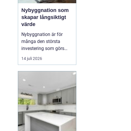
Nybyggnation som
skapar långsiktigt
värde
Nybyggnation är för
många den största
investering som görs
under livet, både
14 juli 2026
känslomässigt och
ekonomiskt. När ett nytt
hus, garage eller
fritidshus växer fram
från grunden formas inte
bara v&...