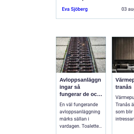
Eva Sjöberg
03 au
Avloppsanläggn
Värme
ingar så
tranås
fungerar de och
Värmep
därför är de
En väl fungerande
Tranås ä
viktigare än
avloppsanläggning
som blir 
många tror
märks sällan i
intressan
vardagen. Toaletten
villaägar
spolas, vattnet
bostadsr