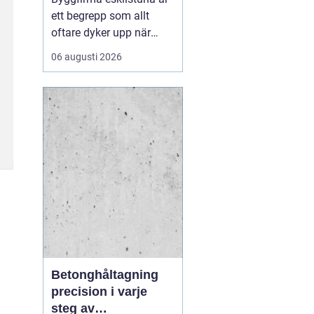
ett begrepp som allt
oftare dyker upp när
privatpersoner och
06 augusti 2026
företag söker trygga
partner för bygg och
markarbeten i
mälardalen. En väl vald
entreprenör blir
skillnaden mellan ett
smidigt projekt med
hållbart resultat och en
p...
Betonghåltagning
precision i varje
steg av