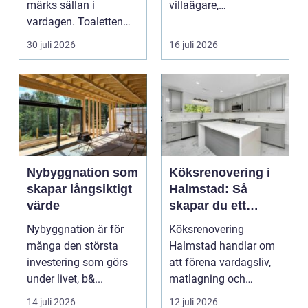
märks sällan i
villaägare,
vardagen. Toaletten
bostadsrättsföreningar
spolas, vattnet rinner
o...
30 juli 2026
16 juli 2026
undan ...
Nybyggnation som
Köksrenovering i
skapar långsiktigt
Halmstad: Så
värde
skapar du ett
funktionellt och
Nybyggnation är för
Köksrenovering
trivsamt kök
många den största
Halmstad handlar om
investering som görs
att förena vardagsliv,
under livet, b&...
matlagning och
umgänge i et...
14 juli 2026
12 juli 2026