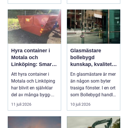
Hyra container i
Glasmästare
Motala och
bollebygd
Linköping: Smart
kunskap, kvalitet
avfallshantering
och smarta
Att hyra container i
En glasmästare är mer
för projekt i alla
glaslösningar
Motala och Linköping
än någon som byter
storlekar
har blivit en självklar
trasiga fönster. I en ort
del av många bygg-...
som Bollebygd handlar
yrket lika ...
11 juli 2026
10 juli 2026