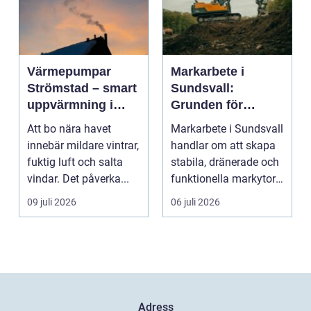
Värmepumpar
Markarbete i
Strömstad – smart
Sundsvall:
uppvärmning i
Grunden för
kustklimat
hållbara hus,
Att bo nära havet
Markarbete i Sundsvall
vägar och tomter
innebär mildare vintrar,
handlar om att skapa
fuktig luft och salta
stabila, dränerade och
vindar. Det påverka...
funktionella markytor
som kl...
09 juli 2026
06 juli 2026
Adress