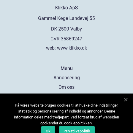
web:
www.klikko.dk
Menu
Annonsering
Om oss
Cookies
På vores website bruges cookies til at huske dine indstillinger,
Kontakta oss
statistik og personalisering af indhold og annoncer. Denne
Sitemap
information deles med tredjepart. Ved fortsat brug af websiden
godkender du cookiepolitikken.
Ok
Privatlivspolitik