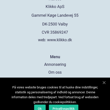
web:
www.klikko.dk
Menu
Annonsering
Om oss
Cookies
På vores website bruges cookies til at huske dine indstillinger,
Kontakta oss
statistik og personalisering af indhold og annoncer. Denne
Sitemap
information deles med tredjepart. Ved fortsat brug af websiden
godkender du cookiepolitikken.
Ok
Privatlivspolitik