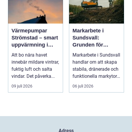
Värmepumpar
Markarbete i
Strömstad – smart
Sundsvall:
uppvärmning i
Grunden för
kustklimat
hållbara hus,
Att bo nära havet
Markarbete i Sundsvall
vägar och tomter
innebär mildare vintrar,
handlar om att skapa
fuktig luft och salta
stabila, dränerade och
vindar. Det påverka...
funktionella markytor
som kl...
09 juli 2026
06 juli 2026
Adress