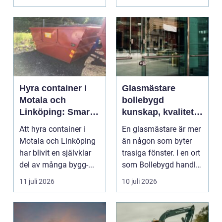
Hyra container i
Glasmästare
Motala och
bollebygd
Linköping: Smart
kunskap, kvalitet
avfallshantering
och smarta
Att hyra container i
En glasmästare är mer
för projekt i alla
glaslösningar
Motala och Linköping
än någon som byter
storlekar
har blivit en självklar
trasiga fönster. I en ort
del av många bygg-...
som Bollebygd handlar
yrket lika ...
11 juli 2026
10 juli 2026