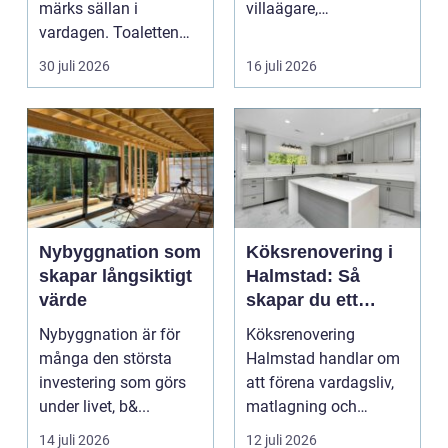
märks sällan i
villaägare,
vardagen. Toaletten
bostadsrättsföreningar
spolas, vattnet rinner
o...
30 juli 2026
16 juli 2026
undan ...
Nybyggnation som
Köksrenovering i
skapar långsiktigt
Halmstad: Så
värde
skapar du ett
funktionellt och
Nybyggnation är för
Köksrenovering
trivsamt kök
många den största
Halmstad handlar om
investering som görs
att förena vardagsliv,
under livet, b&...
matlagning och
umgänge i et...
14 juli 2026
12 juli 2026