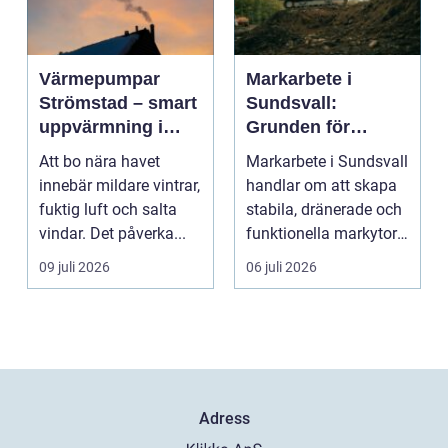
Värmepumpar
Markarbete i
Strömstad – smart
Sundsvall:
uppvärmning i
Grunden för
kustklimat
hållbara hus,
Att bo nära havet
Markarbete i Sundsvall
vägar och tomter
innebär mildare vintrar,
handlar om att skapa
fuktig luft och salta
stabila, dränerade och
vindar. Det påverka...
funktionella markytor
som kl...
09 juli 2026
06 juli 2026
Adress