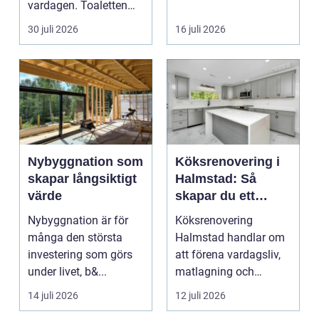
vardagen. Toaletten
bostadsrättsföreningar
spolas, vattnet rinner
o...
30 juli 2026
16 juli 2026
undan ...
Nybyggnation som
Köksrenovering i
skapar långsiktigt
Halmstad: Så
värde
skapar du ett
funktionellt och
Nybyggnation är för
Köksrenovering
trivsamt kök
många den största
Halmstad handlar om
investering som görs
att förena vardagsliv,
under livet, b&...
matlagning och
umgänge i et...
14 juli 2026
12 juli 2026