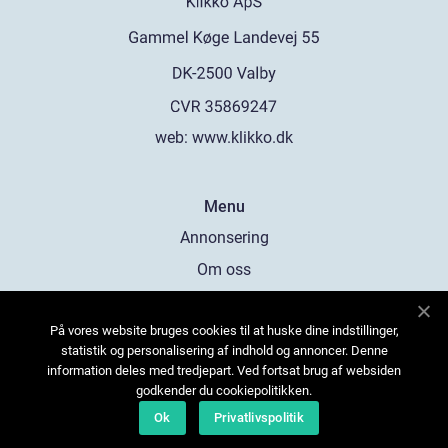
web:
www.klikko.dk
Menu
Annonsering
Om oss
Cookies
På vores website bruges cookies til at huske dine indstillinger,
Kontakta oss
statistik og personalisering af indhold og annoncer. Denne
Sitemap
information deles med tredjepart. Ved fortsat brug af websiden
godkender du cookiepolitikken.
Ok
Privatlivspolitik