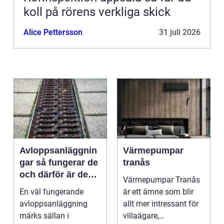
koll på rörens verkliga skick
Alice Pettersson
31 juli 2026
Avloppsanläggnin
Värmepumpar
gar så fungerar de
tranås
och därför är de
Värmepumpar Tranås
viktigare än många
En väl fungerande
är ett ämne som blir
tror
avloppsanläggning
allt mer intressant för
märks sällan i
villaägare,