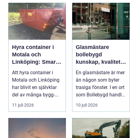
Hyra container i
Glasmästare
Motala och
bollebygd
Linköping: Smart
kunskap, kvalitet
avfallshantering
och smarta
Att hyra container i
En glasmästare är mer
för projekt i alla
glaslösningar
Motala och Linköping
än någon som byter
storlekar
har blivit en självklar
trasiga fönster. I en ort
del av många bygg-...
som Bollebygd handlar
yrket lika ...
11 juli 2026
10 juli 2026