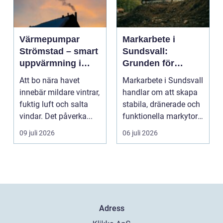
Värmepumpar
Markarbete i
Strömstad – smart
Sundsvall:
uppvärmning i
Grunden för
kustklimat
hållbara hus,
Att bo nära havet
Markarbete i Sundsvall
vägar och tomter
innebär mildare vintrar,
handlar om att skapa
fuktig luft och salta
stabila, dränerade och
vindar. Det påverka...
funktionella markytor
som kl...
09 juli 2026
06 juli 2026
Adress