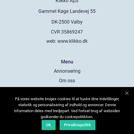
web:
www.klikko.dk
Menu
Annonsering
Om oss
Cookies
På vores website bruges cookies til at huske dine indstillinger,
Kontakta oss
statistik og personalisering af indhold og annoncer. Denne
Sitemap
information deles med tredjepart. Ved fortsat brug af websiden
godkender du cookiepolitikken.
Ok
Privatlivspolitik