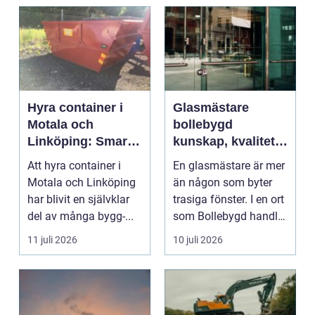
Hyra container i
Glasmästare
Motala och
bollebygd
Linköping: Smart
kunskap, kvalitet
avfallshantering
och smarta
Att hyra container i
En glasmästare är mer
för projekt i alla
glaslösningar
Motala och Linköping
än någon som byter
storlekar
har blivit en självklar
trasiga fönster. I en ort
del av många bygg-...
som Bollebygd handlar
yrket lika ...
11 juli 2026
10 juli 2026