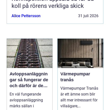
koll på rörens verkliga skick
Alice Pettersson
31 juli 2026
Avloppsanläggnin
Värmepumpar
gar så fungerar de
tranås
och därför är de
Värmepumpar Tranås
viktigare än många
En väl fungerande
är ett ämne som blir
tror
avloppsanläggning
allt mer intressant för
märks sällan i
villaägare,