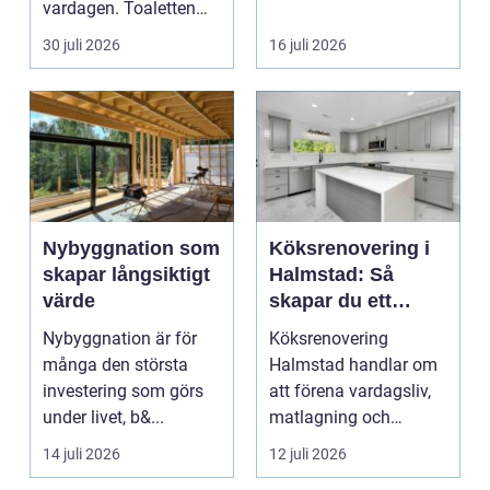
vardagen. Toaletten
bostadsrättsföreningar
spolas, vattnet rinner
o...
30 juli 2026
16 juli 2026
undan ...
Nybyggnation som
Köksrenovering i
skapar långsiktigt
Halmstad: Så
värde
skapar du ett
funktionellt och
Nybyggnation är för
Köksrenovering
trivsamt kök
många den största
Halmstad handlar om
investering som görs
att förena vardagsliv,
under livet, b&...
matlagning och
umgänge i et...
14 juli 2026
12 juli 2026