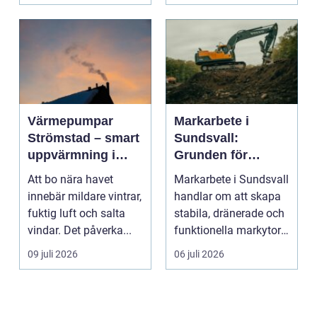
Värmepumpar
Markarbete i
Strömstad – smart
Sundsvall:
uppvärmning i
Grunden för
kustklimat
hållbara hus,
Att bo nära havet
Markarbete i Sundsvall
vägar och tomter
innebär mildare vintrar,
handlar om att skapa
fuktig luft och salta
stabila, dränerade och
vindar. Det påverka...
funktionella markytor
som kl...
09 juli 2026
06 juli 2026