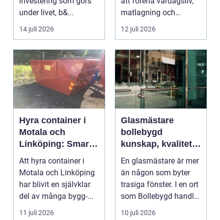
investering som görs
att förena vardagsliv,
under livet, b&...
matlagning och
umgänge i et...
14 juli 2026
12 juli 2026
Hyra container i
Glasmästare
Motala och
bollebygd
Linköping: Smart
kunskap, kvalitet
avfallshantering
och smarta
Att hyra container i
En glasmästare är mer
för projekt i alla
glaslösningar
Motala och Linköping
än någon som byter
storlekar
har blivit en självklar
trasiga fönster. I en ort
del av många bygg-...
som Bollebygd handlar
yrket lika ...
11 juli 2026
10 juli 2026