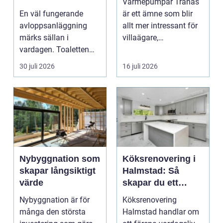
Värmepumpar Tranås
viktigare än många
En väl fungerande
är ett ämne som blir
tror
avloppsanläggning
allt mer intressant för
märks sällan i
villaägare,
vardagen. Toaletten
bostadsrättsföreningar
spolas, vattnet rinner
o...
30 juli 2026
16 juli 2026
undan ...
Nybyggnation som
Köksrenovering i
skapar långsiktigt
Halmstad: Så
värde
skapar du ett
funktionellt och
Nybyggnation är för
Köksrenovering
trivsamt kök
många den största
Halmstad handlar om