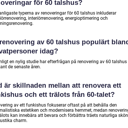
overingar för 60 talshus?
anligaste typerna av renoveringar för 60 talshus inkluderar
iörrenovering, interiörrenovering, energioptimering och
dningsrenovering.
renovering av 60 talshus populärt blan
ivatpersoner idag?
nligt en nylig studie har efterfrågan på renovering av 60 talshus
ant de senaste åren.
 är skillnaden mellan att renovera ett
kishus och ett trälots från 60-talet?
vering av ett funkishus fokuserar oftast på att behålla den
malistiska estetiken och modernisera hemmet, medan renoverin
rälots kan innebära att bevara och förbättra träets naturliga skö
rustika charm.