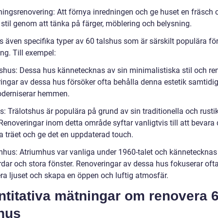
dningsrenovering: Att förnya inredningen och ge huset en fräsch 
stil genom att tänka på färger, möblering och belysning.
s även specifika typer av 60 talshus som är särskilt populära fö
ng. Till exempel:
shus: Dessa hus kännetecknas av sin minimalistiska stil och rena
ingar av dessa hus försöker ofta behålla denna estetik samtidi
derniserar hemmen.
s: Trälotshus är populära på grund av sin traditionella och rusti
enoveringar inom detta område syftar vanligtvis till att bevara 
ga träet och ge det en uppdaterad touch.
mhus: Atriumhus var vanliga under 1960-talet och kännetecknas
rdar och stora fönster. Renoveringar av dessa hus fokuserar ofta
a ljuset och skapa en öppen och luftig atmosfär.
ntitativa mätningar om renovera 
shus