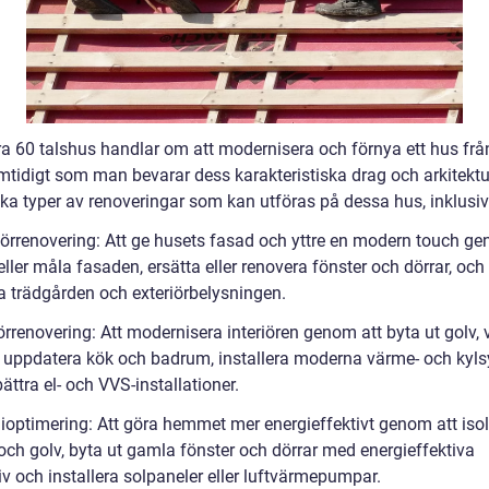
a 60 talshus handlar om att modernisera och förnya ett hus frå
amtidigt som man bevarar dess karakteristiska drag och arkitektu
ika typer av renoveringar som kan utföras på dessa hus, inklusiv
riörrenovering: Att ge husets fasad och yttre en modern touch ge
eller måla fasaden, ersätta eller renovera fönster och dörrar, och
ra trädgården och exteriörbelysningen.
iörrenovering: Att modernisera interiören genom att byta ut golv,
, uppdatera kök och badrum, installera moderna värme- och kyl
ättra el- och VVS-installationer.
gioptimering: Att göra hemmet mer energieffektivt genom att isol
och golv, byta ut gamla fönster och dörrar med energieffektiva
iv och installera solpaneler eller luftvärmepumpar.