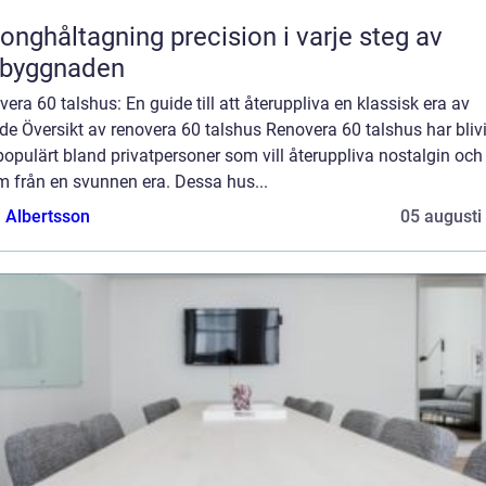
åltagning precision i varje steg av
byggnaden
era 60 talshus: En guide till att återuppliva en klassisk era av
e Översikt av renovera 60 talshus Renovera 60 talshus har blivit
opulärt bland privatpersoner som vill återuppliva nostalgin och
m från en svunnen era. Dessa hus...
a Albertsson
05 augusti