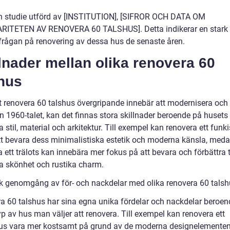
en studie utförd av [INSTITUTION], [SIFROR OCH DATA OM
ITETEN AV RENOVERA 60 TALSHUS]. Detta indikerar en stark
rfrågan på renovering av dessa hus de senaste åren.
lnader mellan olika renovera 60
shus
tt renovera 60 talshus övergripande innebär att modernisera och
n 1960-talet, kan det finnas stora skillnader beroende på husets
a stil, material och arkitektur. Till exempel kan renovera ett funk
tt bevara dess minimalistiska estetik och moderna känsla, med
 ett trälots kan innebära mer fokus på att bevara och förbättra 
ga skönhet och rustika charm.
sk genomgång av för- och nackdelar med olika renovera 60 tals
a 60 talshus har sina egna unika fördelar och nackdelar beroen
yp av hus man väljer att renovera. Till exempel kan renovera ett
us vara mer kostsamt på grund av de moderna designelementen