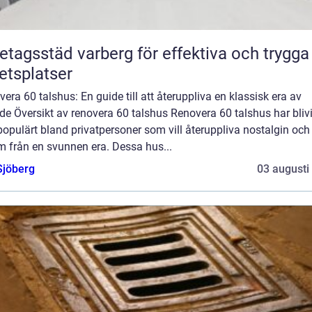
etagsstäd varberg för effektiva och trygga
etsplatser
era 60 talshus: En guide till att återuppliva en klassisk era av
e Översikt av renovera 60 talshus Renovera 60 talshus har blivit
opulärt bland privatpersoner som vill återuppliva nostalgin och
m från en svunnen era. Dessa hus...
Sjöberg
03 augusti