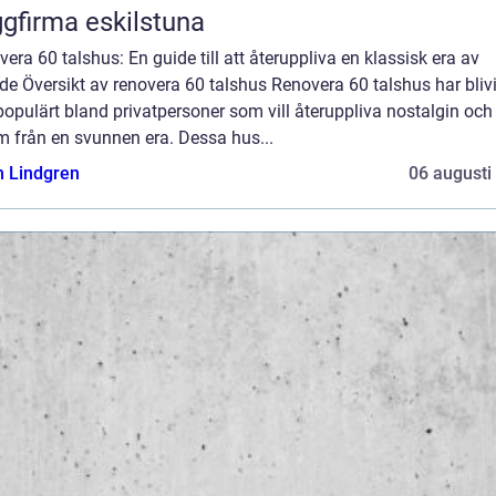
gfirma eskilstuna
era 60 talshus: En guide till att återuppliva en klassisk era av
e Översikt av renovera 60 talshus Renovera 60 talshus har blivit
opulärt bland privatpersoner som vill återuppliva nostalgin och
m från en svunnen era. Dessa hus...
n Lindgren
06 augusti