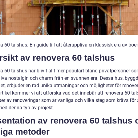
 60 talshus: En guide till att återuppliva en klassisk era av bo
sikt av renovera 60 talshus
 60 talshus har blivit allt mer populärt bland privatpersoner som
liva nostalgin och charm från en svunnen era. Dessa hus, bygg
et, erbjuder en rad unika utmaningar och möjligheter för renover
tikel kommer vi att utforska vad det innebär att renovera 60 tal
per av renoveringar som är vanliga och vilka steg som krävs för 
med denna typ av projekt.
entation av renovera 60 talshus 
liga metoder