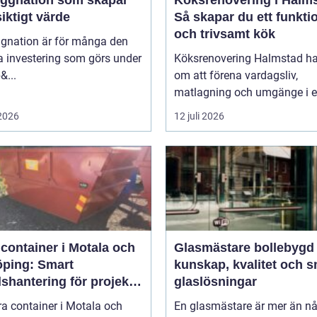
ggnation som skapar
Köksrenovering i Halm
iktigt värde
Så skapar du ett funktio
och trivsamt kök
gnation är för många den
a investering som görs under
Köksrenovering Halmstad ha
b&...
om att förena vardagsliv,
matlagning och umgänge i et
 2026
12 juli 2026
container i Motala och
Glasmästare bollebygd
öping: Smart
kunskap, kvalitet och 
lshantering för projekt i
glaslösningar
storlekar
ra container i Motala och
En glasmästare är mer än n