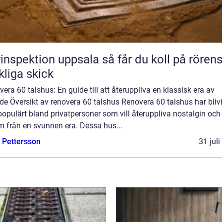
pektion uppsala så får du koll på rörens
kliga skick
era 60 talshus: En guide till att återuppliva en klassisk era av
e Översikt av renovera 60 talshus Renovera 60 talshus har blivit
opulärt bland privatpersoner som vill återuppliva nostalgin och
m från en svunnen era. Dessa hus...
e Pettersson
31 jul