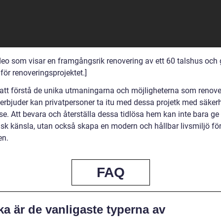
deo som visar en framgångsrik renovering av ett 60 talshus och g
för renoveringsprojektet.]
tt förstå de unika utmaningarna och möjligheterna som renove
 erbjuder kan privatpersoner ta itu med dessa projetk med säker
se. Att bevara och återställa dessa tidlösa hem kan inte bara ge
isk känsla, utan också skapa en modern och hållbar livsmiljö fö
en.
FAQ
ka är de vanligaste typerna av