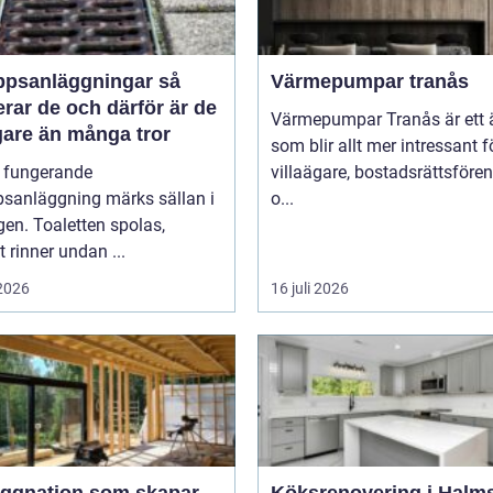
psanläggningar så
Värmepumpar tranås
rar de och därför är de
Värmepumpar Tranås är ett
gare än många tror
som blir allt mer intressant f
l fungerande
villaägare, bostadsrättsföre
psanläggning märks sällan i
o...
en. Toaletten spolas,
t rinner undan ...
 2026
16 juli 2026