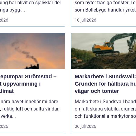
ing har blivit en självklar del
som byter trasiga fönster. I e
nga bygg-...
som Bollebygd handlar yrket l
 2026
10 juli 2026
epumpar Strömstad –
Markarbete i Sundsvall:
t uppvärmning i
Grunden för hållbara h
klimat
vägar och tomter
 nära havet innebär mildare
Markarbete i Sundsvall hand
r, fuktig luft och salta vindar.
om att skapa stabila, dräner
verka...
och funktionella markytor so
 2026
06 juli 2026