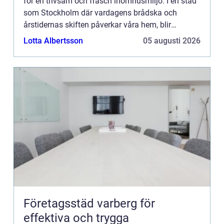
för en trivsam och fräsch inomhusmiljö. I en stad
som Stockholm där vardagens brådska och
årstidernas skiften påverkar våra hem, blir
mattv&a...
Lotta Albertsson
05 augusti 2026
Företagsstäd varberg för
effektiva och trygga