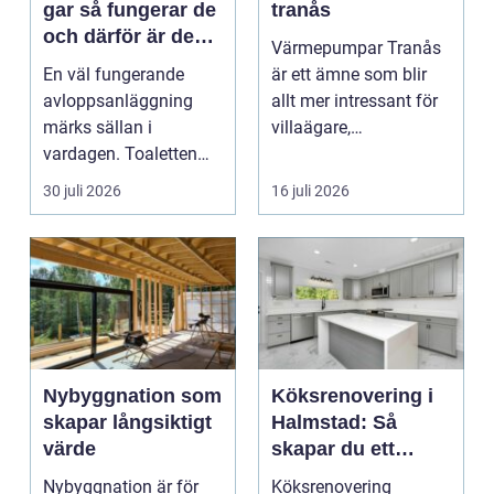
gar så fungerar de
tranås
och därför är de
Värmepumpar Tranås
viktigare än många
En väl fungerande
är ett ämne som blir
tror
avloppsanläggning
allt mer intressant för
märks sällan i
villaägare,
vardagen. Toaletten
bostadsrättsföreningar
spolas, vattnet rinner
o...
30 juli 2026
16 juli 2026
undan ...
Nybyggnation som
Köksrenovering i
skapar långsiktigt
Halmstad: Så
värde
skapar du ett
funktionellt och
Nybyggnation är för
Köksrenovering