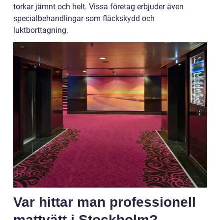
torkar jämnt och helt. Vissa företag erbjuder även
specialbehandlingar som fläckskydd och
luktborttagning.
Var hittar man professionell
mattvätt i Stockholm?