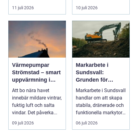
yrket lika ...
11 juli 2026
10 juli 2026
Värmepumpar
Markarbete i
Strömstad – smart
Sundsvall:
uppvärmning i
Grunden för
kustklimat
hållbara hus,
Att bo nära havet
Markarbete i Sundsvall
vägar och tomter
innebär mildare vintrar,
handlar om att skapa
fuktig luft och salta
stabila, dränerade och
vindar. Det påverka...
funktionella markytor
som kl...
09 juli 2026
06 juli 2026