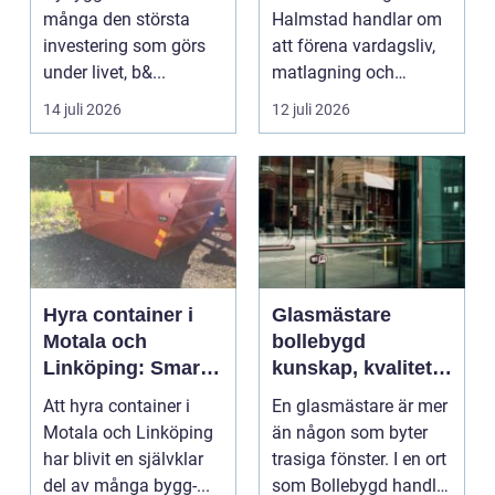
trivsamt kök
många den största
Halmstad handlar om
investering som görs
att förena vardagsliv,
under livet, b&...
matlagning och
umgänge i et...
14 juli 2026
12 juli 2026
Hyra container i
Glasmästare
Motala och
bollebygd
Linköping: Smart
kunskap, kvalitet
avfallshantering
och smarta
Att hyra container i
En glasmästare är mer
för projekt i alla
glaslösningar
Motala och Linköping
än någon som byter
storlekar
har blivit en självklar
trasiga fönster. I en ort
del av många bygg-...
som Bollebygd handlar