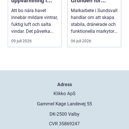
uppvärmning i
Grunden för
kustklimat
hållbara hus,
Att bo nära havet
Markarbete i Sundsvall
vägar och tomter
innebär mildare vintrar,
handlar om att skapa
fuktig luft och salta
stabila, dränerade och
vindar. Det påverka...
funktionella markytor
som kl...
09 juli 2026
06 juli 2026
Adress