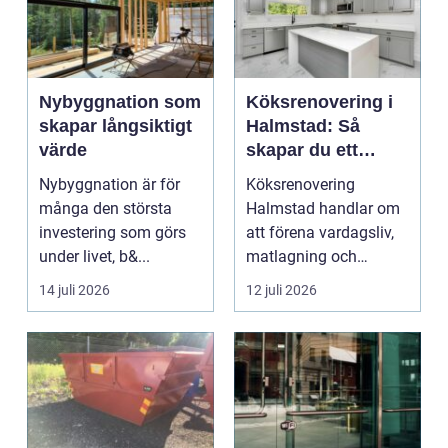
Nybyggnation som
Köksrenovering i
skapar långsiktigt
Halmstad: Så
värde
skapar du ett
funktionellt och
Nybyggnation är för
Köksrenovering
trivsamt kök
många den största
Halmstad handlar om
investering som görs
att förena vardagsliv,
under livet, b&...
matlagning och
umgänge i et...
14 juli 2026
12 juli 2026