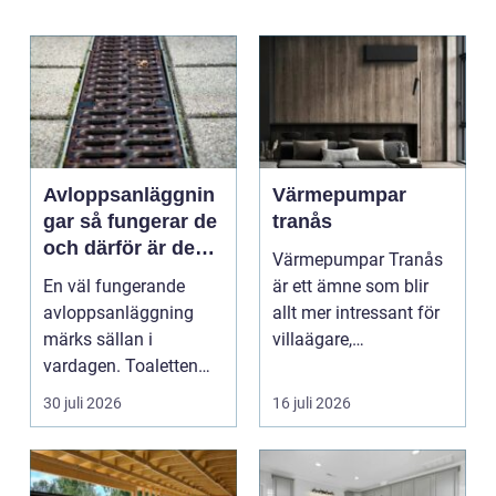
Avloppsanläggnin
Värmepumpar
gar så fungerar de
tranås
och därför är de
Värmepumpar Tranås
viktigare än många
En väl fungerande
är ett ämne som blir
tror
avloppsanläggning
allt mer intressant för
märks sällan i
villaägare,
vardagen. Toaletten
bostadsrättsföreningar
spolas, vattnet rinner
o...
30 juli 2026
16 juli 2026
undan ...