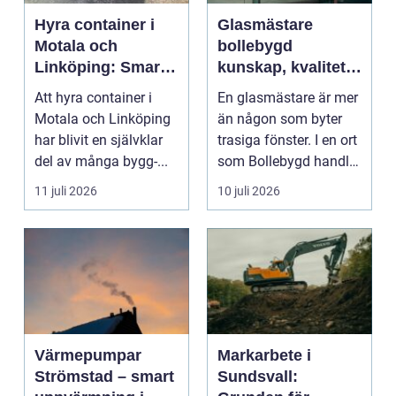
Hyra container i
Glasmästare
Motala och
bollebygd
Linköping: Smart
kunskap, kvalitet
avfallshantering
och smarta
Att hyra container i
En glasmästare är mer
för projekt i alla
glaslösningar
Motala och Linköping
än någon som byter
storlekar
har blivit en självklar
trasiga fönster. I en ort
del av många bygg-...
som Bollebygd handlar
yrket lika ...
11 juli 2026
10 juli 2026
Värmepumpar
Markarbete i
Strömstad – smart
Sundsvall: