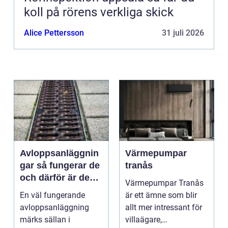
koll på rörens verkliga skick
Alice Pettersson
31 juli 2026
Avloppsanläggnin
Värmepumpar
gar så fungerar de
tranås
och därför är de
Värmepumpar Tranås
viktigare än många
En väl fungerande
är ett ämne som blir
tror
avloppsanläggning
allt mer intressant för
märks sällan i
villaägare,