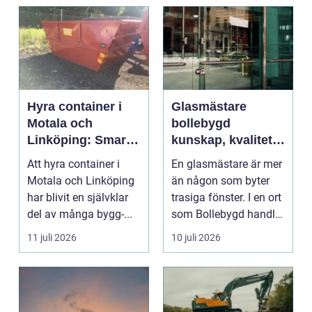
Hyra container i
Glasmästare
Motala och
bollebygd
Linköping: Smart
kunskap, kvalitet
avfallshantering
och smarta
Att hyra container i
En glasmästare är mer
för projekt i alla
glaslösningar
Motala och Linköping
än någon som byter
storlekar
har blivit en självklar
trasiga fönster. I en ort
del av många bygg-...
som Bollebygd handlar
yrket lika ...
11 juli 2026
10 juli 2026