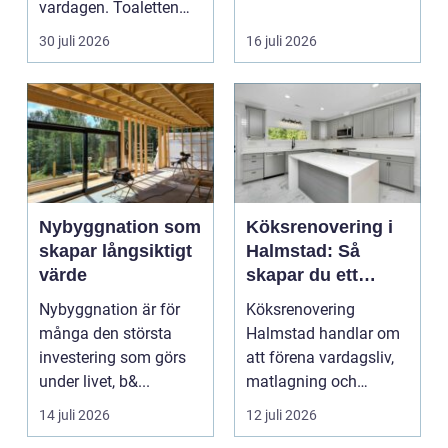
vardagen. Toaletten
bostadsrättsföreningar
spolas, vattnet rinner
o...
30 juli 2026
16 juli 2026
undan ...
Nybyggnation som
Köksrenovering i
skapar långsiktigt
Halmstad: Så
värde
skapar du ett
funktionellt och
Nybyggnation är för
Köksrenovering
trivsamt kök
många den största
Halmstad handlar om
investering som görs
att förena vardagsliv,
under livet, b&...
matlagning och
umgänge i et...
14 juli 2026
12 juli 2026