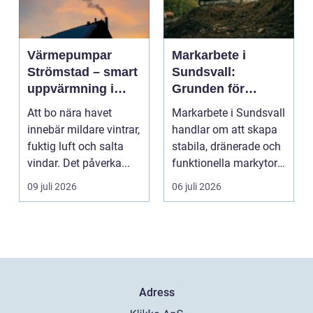
Värmepumpar
Markarbete i
Strömstad – smart
Sundsvall:
uppvärmning i
Grunden för
kustklimat
hållbara hus,
Att bo nära havet
Markarbete i Sundsvall
vägar och tomter
innebär mildare vintrar,
handlar om att skapa
fuktig luft och salta
stabila, dränerade och
vindar. Det påverka...
funktionella markytor
som kl...
09 juli 2026
06 juli 2026
Adress