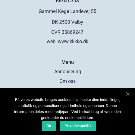
web:
www.klikko.dk
Menu
Annonsering
Om oss
Cookies
På vores website bruges cookies til at huske dine indstillinger,
Kontakta oss
statistik og personalisering af indhold og annoncer. Denne
Sitemap
information deles med tredjepart. Ved fortsat brug af websiden
godkender du cookiepolitikken.
Ok
Privatlivspolitik