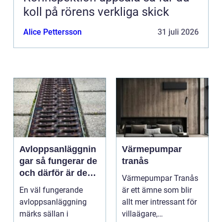
koll på rörens verkliga skick
Alice Pettersson
31 juli 2026
Avloppsanläggnin
Värmepumpar
gar så fungerar de
tranås
och därför är de
Värmepumpar Tranås
viktigare än många
En väl fungerande
är ett ämne som blir
tror
avloppsanläggning
allt mer intressant för
märks sällan i
villaägare,