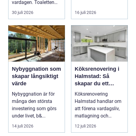
vardagen. Toaletten
bostadsrättsföreningar
spolas, vattnet rinner
o...
30 juli 2026
16 juli 2026
undan ...
Nybyggnation som
Köksrenovering i
skapar långsiktigt
Halmstad: Så
värde
skapar du ett
funktionellt och
Nybyggnation är för
Köksrenovering
trivsamt kök
många den största
Halmstad handlar om
investering som görs
att förena vardagsliv,
under livet, b&...
matlagning och
umgänge i et...
14 juli 2026
12 juli 2026