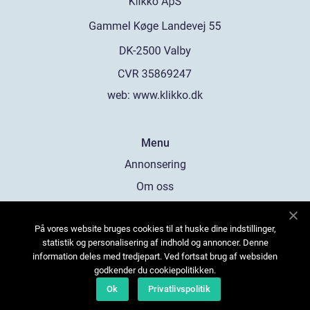
web:
www.klikko.dk
Menu
Annonsering
Om oss
Cookies
På vores website bruges cookies til at huske dine indstillinger,
Kontakta oss
statistik og personalisering af indhold og annoncer. Denne
Sitemap
information deles med tredjepart. Ved fortsat brug af websiden
godkender du cookiepolitikken.
Ok
Privatlivspolitik