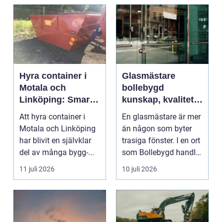
Hyra container i
Glasmästare
Motala och
bollebygd
Linköping: Smart
kunskap, kvalitet
avfallshantering
och smarta
Att hyra container i
En glasmästare är mer
för projekt i alla
glaslösningar
Motala och Linköping
än någon som byter
storlekar
har blivit en självklar
trasiga fönster. I en ort
del av många bygg-...
som Bollebygd handlar
yrket lika ...
11 juli 2026
10 juli 2026