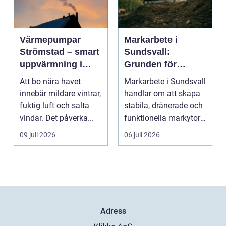
Värmepumpar
Markarbete i
Strömstad – smart
Sundsvall:
uppvärmning i
Grunden för
kustklimat
hållbara hus,
Att bo nära havet
Markarbete i Sundsvall
vägar och tomter
innebär mildare vintrar,
handlar om att skapa
fuktig luft och salta
stabila, dränerade och
vindar. Det påverka...
funktionella markytor
som kl...
09 juli 2026
06 juli 2026
Adress