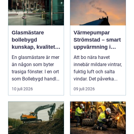
Glasmästare
Värmepumpar
bollebygd
Strömstad – smart
kunskap, kvalitet
uppvärmning i
och smarta
kustklimat
En glasmästare är mer
Att bo nära havet
glaslösningar
än någon som byter
innebär mildare vintrar,
trasiga fönster. I en ort
fuktig luft och salta
som Bollebygd handlar
vindar. Det påverka...
yrket lika ...
10 juli 2026
09 juli 2026