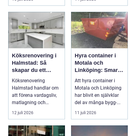
Köksrenovering i
Hyra container i
Halmstad: Så
Motala och
skapar du ett
Linköping: Smart
funktionellt och
avfallshantering
Köksrenovering
Att hyra container i
trivsamt kök
för projekt i alla
Halmstad handlar om
Motala och Linköping
storlekar
att förena vardagsliv,
har blivit en självklar
matlagning och
del av många bygg-...
umgänge i et...
12 juli 2026
11 juli 2026