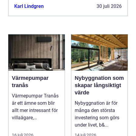
orde...
Karl Lindgren
30 juli 2026
Värmepumpar
Nybyggnation som
tranås
skapar långsiktigt
värde
Värmepumpar Tranås
är ett ämne som blir
Nybyggnation är för
allt mer intressant för
många den största
villaägare,
investering som görs
bostadsrättsföreningar
under livet, b&...
o...
16 juli 2026
14 juli 2026