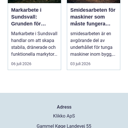
Markarbete i
Smidesarbeten för
Sundsvall:
maskiner som
Grunden för
måste fungera
hållbara hus,
varje dag
Markarbete i Sundsvall
smidesarbeten är en
vägar och tomter
handlar om att skapa
avgörande del av
stabila, dränerade och
underhållet för tunga
funktionella markytor
maskiner inom bygg,
som kl...
entreprenad, skog
06 juli 2026
03 juli 2026
och...
Adress