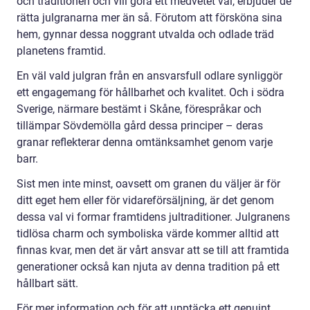
och traditionen och vill göra ett medvetet val, erbjuder de
rätta julgranarna mer än så. Förutom att försköna sina
hem, gynnar dessa noggrant utvalda och odlade träd
planetens framtid.
En väl vald julgran från en ansvarsfull odlare synliggör
ett engagemang för hållbarhet och kvalitet. Och i södra
Sverige, närmare bestämt i Skåne, förespråkar och
tillämpar Sövdemölla gård dessa principer – deras
granar reflekterar denna omtänksamhet genom varje
barr.
Sist men inte minst, oavsett om granen du väljer är för
ditt eget hem eller för vidareförsäljning, är det genom
dessa val vi formar framtidens jultraditioner. Julgranens
tidlösa charm och symboliska värde kommer alltid att
finnas kvar, men det är vårt ansvar att se till att framtida
generationer också kan njuta av denna tradition på ett
hållbart sätt.
För mer information och för att upptäcka ett genuint