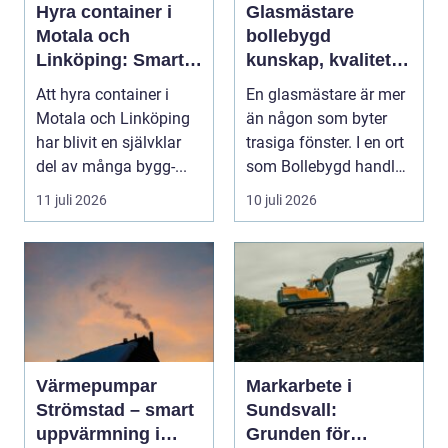
Hyra container i
Glasmästare
Motala och
bollebygd
Linköping: Smart
kunskap, kvalitet
avfallshantering
och smarta
Att hyra container i
En glasmästare är mer
för projekt i alla
glaslösningar
Motala och Linköping
än någon som byter
storlekar
har blivit en självklar
trasiga fönster. I en ort
del av många bygg-...
som Bollebygd handlar
yrket lika ...
11 juli 2026
10 juli 2026
Värmepumpar
Markarbete i
Strömstad – smart
Sundsvall:
uppvärmning i
Grunden för