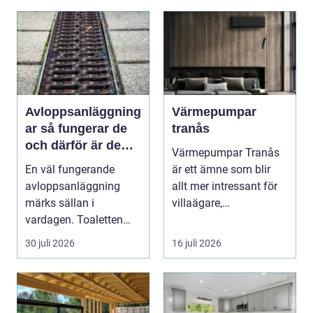
Avloppsanläggning
Värmepumpar
ar så fungerar de
tranås
och därför är de
Värmepumpar Tranås
viktigare än många
En väl fungerande
är ett ämne som blir
tror
avloppsanläggning
allt mer intressant för
märks sällan i
villaägare,
vardagen. Toaletten
bostadsrättsföreningar
spolas, vattnet rinner
o...
30 juli 2026
16 juli 2026
undan ...