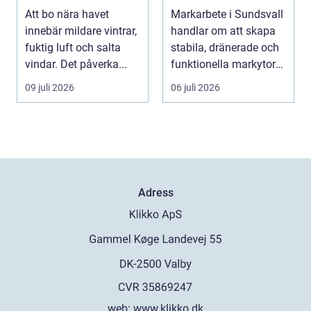
kustklimat
hållbara hus, vägar
Att bo nära havet
Markarbete i Sundsvall
och tomter
innebär mildare vintrar,
handlar om att skapa
fuktig luft och salta
stabila, dränerade och
vindar. Det påverka...
funktionella markytor
som kl...
09 juli 2026
06 juli 2026
Adress
web:
www.klikko.dk