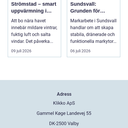
Strömstad – smart
Sundsvall:
uppvärmning i
Grunden för
kustklimat
hållbara hus,
Att bo nära havet
Markarbete i Sundsvall
vägar och tomter
innebär mildare vintrar,
handlar om att skapa
fuktig luft och salta
stabila, dränerade och
vindar. Det påverka...
funktionella markytor
som kl...
09 juli 2026
06 juli 2026
Adress