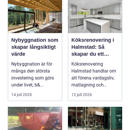
Nybyggnation som
Köksrenovering i
skapar långsiktigt
Halmstad: Så
värde
skapar du ett
funktionellt och
Nybyggnation är för
Köksrenovering
trivsamt kök
många den största
Halmstad handlar om
investering som görs
att förena vardagsliv,
under livet, b&...
matlagning och
umgänge i et...
14 juli 2026
12 juli 2026