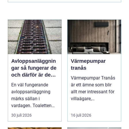
Avloppsanläggnin
Värmepumpar
gar så fungerar de
tranås
och därför är de
Värmepumpar Tranås
viktigare än många
En väl fungerande
är ett ämne som blir
tror
avloppsanläggning
allt mer intressant för
märks sällan i
villaägare,
vardagen. Toaletten
bostadsrättsföreningar
spolas, vattnet rinner
o...
30 juli 2026
16 juli 2026
undan ...