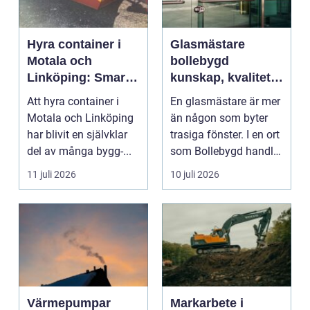
Hyra container i
Glasmästare
Motala och
bollebygd
Linköping: Smart
kunskap, kvalitet
avfallshantering
och smarta
Att hyra container i
En glasmästare är mer
för projekt i alla
glaslösningar
Motala och Linköping
än någon som byter
storlekar
har blivit en självklar
trasiga fönster. I en ort
del av många bygg-...
som Bollebygd handlar
yrket lika ...
11 juli 2026
10 juli 2026
Värmepumpar
Markarbete i