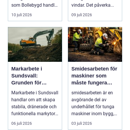
som Bollebygd handlar
vindar. Det påverka...
yrket lika ...
10 juli 2026
09 juli 2026
Markarbete i
Smidesarbeten för
Sundsvall:
maskiner som
Grunden för
måste fungera
hållbara hus,
varje dag
Markarbete i Sundsvall
smidesarbeten är en
vägar och tomter
handlar om att skapa
avgörande del av
stabila, dränerade och
underhållet för tunga
funktionella markytor
maskiner inom bygg,
som kl...
entreprenad, skog
06 juli 2026
03 juli 2026
och...