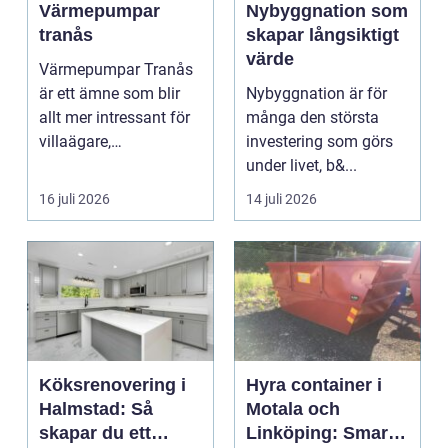
Värmepumpar
Nybyggnation som
tranås
skapar långsiktigt
värde
Värmepumpar Tranås
är ett ämne som blir
Nybyggnation är för
allt mer intressant för
många den största
villaägare,
investering som görs
bostadsrättsföreningar
under livet, b&...
o...
16 juli 2026
14 juli 2026
Köksrenovering i
Hyra container i
Halmstad: Så
Motala och
skapar du ett
Linköping: Smart