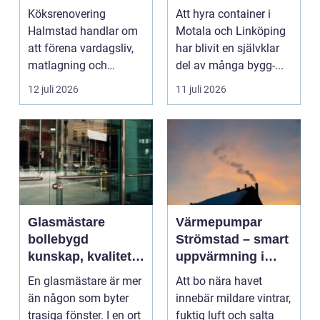
funktionellt och
avfallshantering
Köksrenovering
Att hyra container i
trivsamt kök
för projekt i alla
Halmstad handlar om
Motala och Linköping
storlekar
att förena vardagsliv,
har blivit en självklar
matlagning och
del av många bygg-...
umgänge i et...
12 juli 2026
11 juli 2026
Glasmästare
Värmepumpar
bollebygd
Strömstad – smart
kunskap, kvalitet
uppvärmning i
och smarta
kustklimat
En glasmästare är mer
Att bo nära havet
glaslösningar
än någon som byter
innebär mildare vintrar,
trasiga fönster. I en ort
fuktig luft och salta