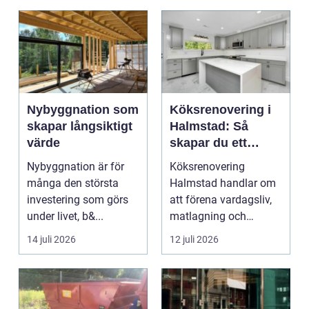
Nybyggnation som
Köksrenovering i
skapar långsiktigt
Halmstad: Så
värde
skapar du ett
funktionellt och
Nybyggnation är för
Köksrenovering
trivsamt kök
många den största
Halmstad handlar om
investering som görs
att förena vardagsliv,
under livet, b&...
matlagning och
umgänge i et...
14 juli 2026
12 juli 2026