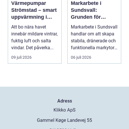
Värmepumpar
Markarbete i
Strömstad – smart
Sundsvall:
uppvärmning i
Grunden för
kustklimat
hållbara hus,
Att bo nära havet
Markarbete i Sundsvall
vägar och tomter
innebär mildare vintrar,
handlar om att skapa
fuktig luft och salta
stabila, dränerade och
vindar. Det påverka...
funktionella markytor
som kl...
09 juli 2026
06 juli 2026
Adress