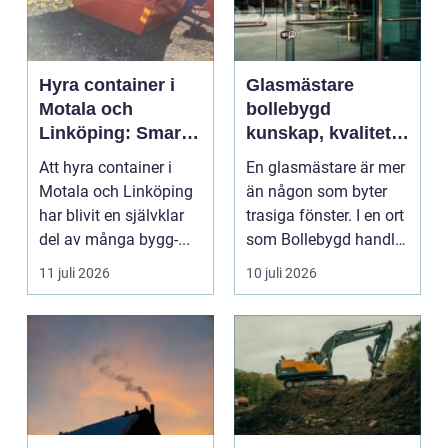
Hyra container i
Glasmästare
Motala och
bollebygd
Linköping: Smart
kunskap, kvalitet
avfallshantering
och smarta
Att hyra container i
En glasmästare är mer
för projekt i alla
glaslösningar
Motala och Linköping
än någon som byter
storlekar
har blivit en självklar
trasiga fönster. I en ort
del av många bygg-...
som Bollebygd handlar
yrket lika ...
11 juli 2026
10 juli 2026