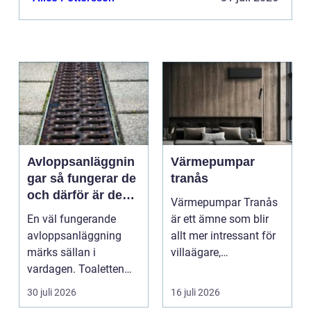
Avloppsanläggnin
Värmepumpar
gar så fungerar de
tranås
och därför är de
Värmepumpar Tranås
viktigare än många
En väl fungerande
är ett ämne som blir
tror
avloppsanläggning
allt mer intressant för
märks sällan i
villaägare,
vardagen. Toaletten
bostadsrättsföreningar
spolas, vattnet rinner
o...
30 juli 2026
16 juli 2026
undan ...