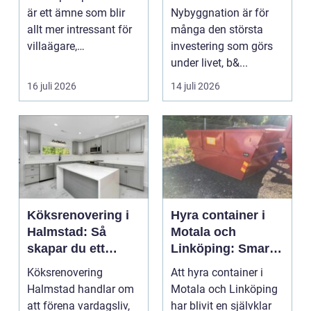
är ett ämne som blir
Nybyggnation är för
allt mer intressant för
många den största
villaägare,
investering som görs
bostadsrättsföreningar
under livet, b&...
o...
16 juli 2026
14 juli 2026
Köksrenovering i
Hyra container i
Halmstad: Så
Motala och
skapar du ett
Linköping: Smart
funktionellt och
avfallshantering
Köksrenovering
Att hyra container i
trivsamt kök
för projekt i alla
Halmstad handlar om
Motala och Linköping
storlekar
att förena vardagsliv,
har blivit en självklar