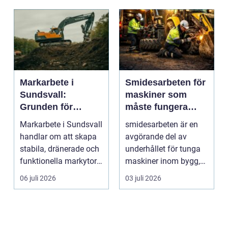
Markarbete i
Smidesarbeten för
Sundsvall:
maskiner som
Grunden för
måste fungera
hållbara hus,
varje dag
Markarbete i Sundsvall
smidesarbeten är en
vägar och tomter
handlar om att skapa
avgörande del av
stabila, dränerade och
underhållet för tunga
funktionella markytor
maskiner inom bygg,
som kl...
entreprenad, skog
06 juli 2026
03 juli 2026
och...