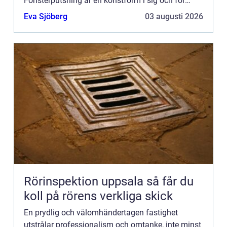
Fönsterputsning är en konstform i sig och för
invånarna i Kungsbacka och dess omnej...
Eva Sjöberg
03 augusti 2026
Rörinspektion uppsala så får du
koll på rörens verkliga skick
En prydlig och välomhändertagen fastighet
utstrålar professionalism och omtanke, inte minst