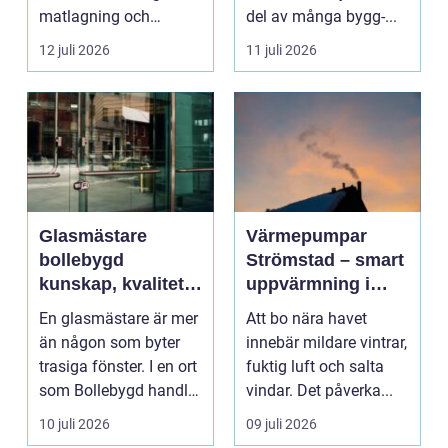
matlagning och
del av många bygg-...
umgänge i et...
12 juli 2026
11 juli 2026
Glasmästare
Värmepumpar
bollebygd
Strömstad – smart
kunskap, kvalitet
uppvärmning i
och smarta
kustklimat
En glasmästare är mer
Att bo nära havet
glaslösningar
än någon som byter
innebär mildare vintrar,
trasiga fönster. I en ort
fuktig luft och salta
som Bollebygd handlar
vindar. Det påverka...
yrket lika ...
10 juli 2026
09 juli 2026