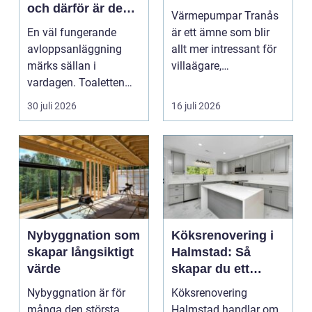
och därför är de
Värmepumpar Tranås
viktigare än många
En väl fungerande
är ett ämne som blir
tror
avloppsanläggning
allt mer intressant för
märks sällan i
villaägare,
vardagen. Toaletten
bostadsrättsföreningar
spolas, vattnet rinner
o...
30 juli 2026
16 juli 2026
undan ...
Nybyggnation som
Köksrenovering i
skapar långsiktigt
Halmstad: Så
värde
skapar du ett
funktionellt och
Nybyggnation är för
Köksrenovering
trivsamt kök
många den största
Halmstad handlar om