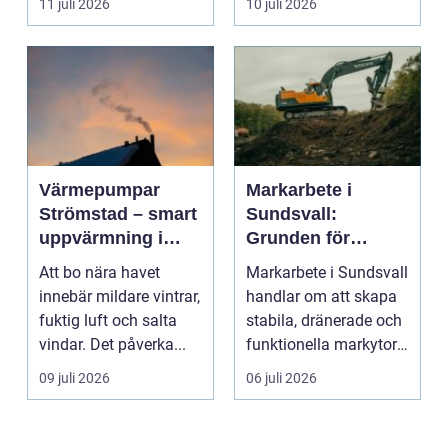
11 juli 2026
10 juli 2026
Värmepumpar
Markarbete i
Strömstad – smart
Sundsvall:
uppvärmning i
Grunden för
kustklimat
hållbara hus,
Att bo nära havet
Markarbete i Sundsvall
vägar och tomter
innebär mildare vintrar,
handlar om att skapa
fuktig luft och salta
stabila, dränerade och
vindar. Det påverka...
funktionella markytor
som kl...
09 juli 2026
06 juli 2026