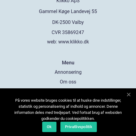
web:
www.klikko.dk
Menu
Annonsering
Om oss
Cookies
På vores website bruges cookies til at huske dine indstillinger,
Kontakta oss
statistik og personalisering af indhold og annoncer. Denne
Sitemap
information deles med tredjepart. Ved fortsat brug af websiden
godkender du cookiepolitikken.
Ok
Privatlivspolitik