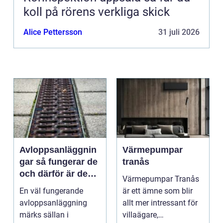
koll på rörens verkliga skick
Alice Pettersson
31 juli 2026
Avloppsanläggnin
Värmepumpar
gar så fungerar de
tranås
och därför är de
Värmepumpar Tranås
viktigare än många
En väl fungerande
är ett ämne som blir
tror
avloppsanläggning
allt mer intressant för
märks sällan i
villaägare,