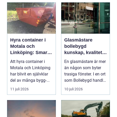
Hyra container i
Glasmästare
Motala och
bollebygd
Linköping: Smart
kunskap, kvalitet
avfallshantering
och smarta
Att hyra container i
En glasmästare är mer
för projekt i alla
glaslösningar
Motala och Linköping
än någon som byter
storlekar
har blivit en självklar
trasiga fönster. I en ort
del av många bygg-...
som Bollebygd handlar
yrket lika ...
11 juli 2026
10 juli 2026