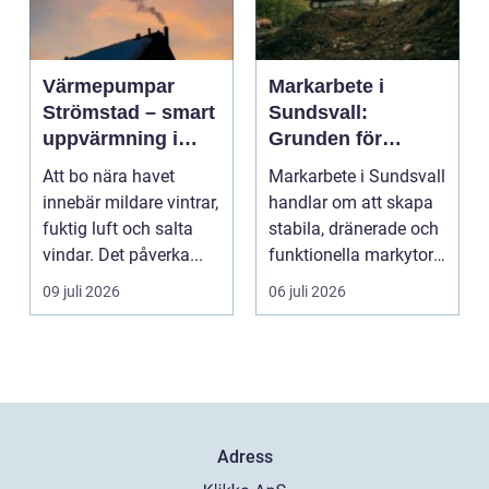
Värmepumpar
Markarbete i
Strömstad – smart
Sundsvall:
uppvärmning i
Grunden för
kustklimat
hållbara hus,
Att bo nära havet
Markarbete i Sundsvall
vägar och tomter
innebär mildare vintrar,
handlar om att skapa
fuktig luft och salta
stabila, dränerade och
vindar. Det påverka...
funktionella markytor
som kl...
09 juli 2026
06 juli 2026
Adress