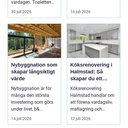
vardagen. Toaletten
bostadsrättsföreningar
spolas, vattnet rinner
o...
30 juli 2026
16 juli 2026
undan ...
Nybyggnation som
Köksrenovering i
skapar långsiktigt
Halmstad: Så
värde
skapar du ett
funktionellt och
Nybyggnation är för
Köksrenovering
trivsamt kök
många den största
Halmstad handlar om
investering som görs
att förena vardagsliv,
under livet, b&...
matlagning och
umgänge i et...
14 juli 2026
12 juli 2026