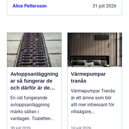
kosmetisk förbä...
Alice Pettersson
31 juli 2026
Avloppsanläggning
Värmepumpar
ar så fungerar de
tranås
och därför är de
Värmepumpar Tranås
viktigare än många
En väl fungerande
är ett ämne som blir
tror
avloppsanläggning
allt mer intressant för
märks sällan i
villaägare,
vardagen. Toaletten
bostadsrättsföreningar
spolas, vattnet rinner
o...
30 juli 2026
16 juli 2026