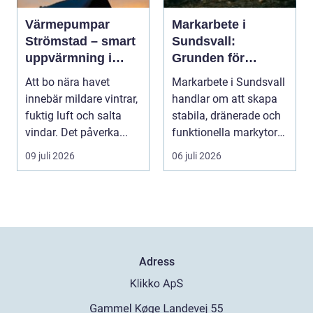
Värmepumpar
Markarbete i
Strömstad – smart
Sundsvall:
uppvärmning i
Grunden för
kustklimat
hållbara hus, vägar
Att bo nära havet
Markarbete i Sundsvall
och tomter
innebär mildare vintrar,
handlar om att skapa
fuktig luft och salta
stabila, dränerade och
vindar. Det påverka...
funktionella markytor
som kl...
09 juli 2026
06 juli 2026
Adress