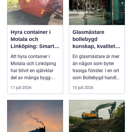
Hyra container i
Glasmästare
Motala och
bollebygd
Linköping: Smart
kunskap, kvalitet
avfallshantering
och smarta
Att hyra container i
En glasmästare är mer
för projekt i alla
glaslösningar
Motala och Linköping
än någon som byter
storlekar
har blivit en självklar
trasiga fönster. I en ort
del av många bygg-...
som Bollebygd handlar
yrket lika ...
11 juli 2026
10 juli 2026