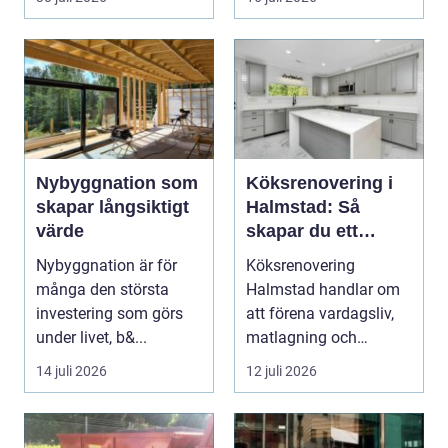
undan ...
Nybyggnation som
Köksrenovering i
skapar långsiktigt
Halmstad: Så
värde
skapar du ett
funktionellt och
Nybyggnation är för
Köksrenovering
trivsamt kök
många den största
Halmstad handlar om
investering som görs
att förena vardagsliv,
under livet, b&...
matlagning och
umgänge i et...
14 juli 2026
12 juli 2026