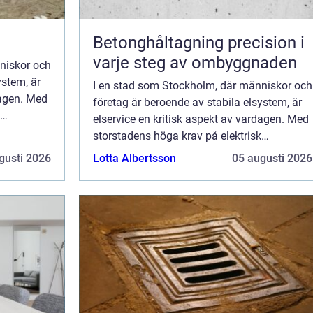
Betonghåltagning precision i
varje steg av ombyggnaden
niskor och
ystem, är
I en stad som Stockholm, där människor och
dagen. Med
företag är beroende av stabila elsystem, är
elservice en kritisk aspekt av vardagen. Med
steme...
storstadens höga krav på elektrisk
infrastruktur är det viktigt att elsysteme...
gusti 2026
Lotta Albertsson
05 augusti 2026