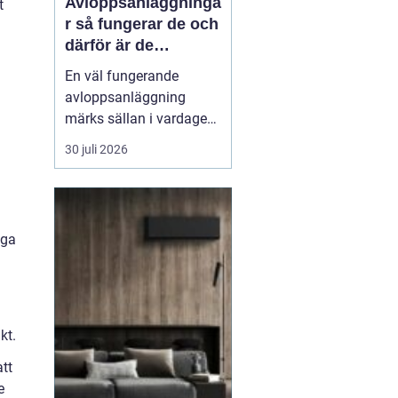
Avloppsanläggninga
t
r så fungerar de och
därför är de
viktigare än många
En väl fungerande
tror
avloppsanläggning
märks sällan i vardagen.
Toaletten spolas, vattnet
30 juli 2026
rinner undan och livet
går vidare. Men bakom
varje spolning ligger ett
avancerat system som
äga
skyddar både hälsa och
miljö. När
avloppssystemet inte
h
fungerar syns pr...
kt.
tt
e