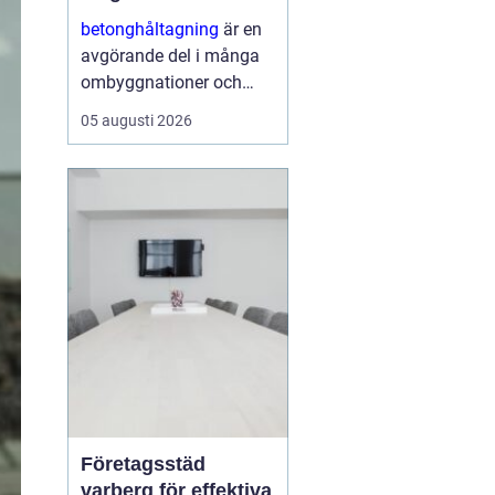
ombyggnaden
betonghåltagning
är en
avgörande del i många
ombyggnationer och
installationer. När nya
05 augusti 2026
rör, ventilation,
eldragningar eller
dörröppningar ska in i en
befintlig stomme krävs
hål och öppningar...
Företagsstäd
varberg för effektiva