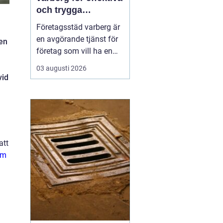
och trygga
arbetsplatser
Företagsstäd varberg är
en avgörande tjänst för
 en
företag som vill ha en
ren, trygg och
03 augusti 2026
professionell
vid
arbetsmiljö. En
välstädad lokal skapar
inte bara ett bättre
intryck för kunder och
samarbetspartners, utan
att
påverkar även
lm
medarbetarnas fokus,
hälsa oc...