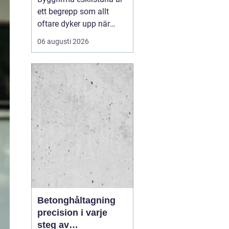
ett begrepp som allt
oftare dyker upp när
privatpersoner och
06 augusti 2026
företag söker trygga
partner för bygg och
markarbeten i
mälardalen. En väl vald
entreprenör blir
skillnaden mellan ett
smidigt projekt med
hållbart resultat och en
p...
Betonghåltagning
precision i varje
steg av