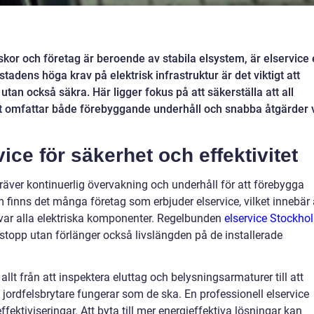
kor och företag är beroende av stabila elsystem, är elservice
tadens höga krav på elektrisk infrastruktur är det viktigt att
utan också säkra. Här ligger fokus på att säkerställa att all
et omfattar både förebyggande underhåll och snabba åtgärder 
ce för säkerhet och effektivitet
äver kontinuerlig övervakning och underhåll för att förebygga
m finns det många företag som erbjuder elservice, vilket innebär 
rvar alla elektriska komponenter. Regelbunden
elservice Stockho
riftstopp utan förlänger också livslängden på de installerade
llt från att inspektera eluttag och belysningsarmaturer till att
jordfelsbrytare fungerar som de ska. En professionell elservice
fektiviseringar. Att byta till mer energieffektiva lösningar kan