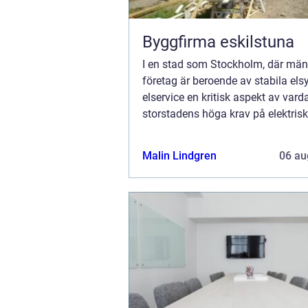
Byggfirma eskilstuna
I en stad som Stockholm, där män
företag är beroende av stabila els
elservice en kritisk aspekt av var
storstadens höga krav på elektrisk
infrastruktur är det viktigt att elsy
Malin Lindgren
06 au