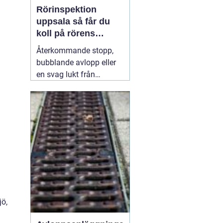
Rörinspektion
uppsala så får du
koll på rörens
verkliga skick
Återkommande stopp,
bubblande avlopp eller
en svag lukt från
golvbrunnen är signaler
som många ignorerar
lite för länge. Under ytan
kan rören redan vara
slitna, delvis igensatta
eller till och med
spruckna. Med en
31 juli
2026
jö,