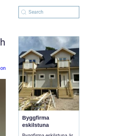
ch
ion
Byggfirma
eskilstuna
Byggfirma eskilstuna är