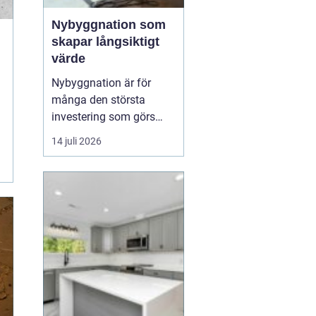
Nybyggnation som
skapar långsiktigt
värde
Nybyggnation är för
många den största
investering som görs
under livet, både
14 juli 2026
känslomässigt och
ekonomiskt. När ett nytt
hus, garage eller
fritidshus växer fram
från grunden formas inte
bara v&...