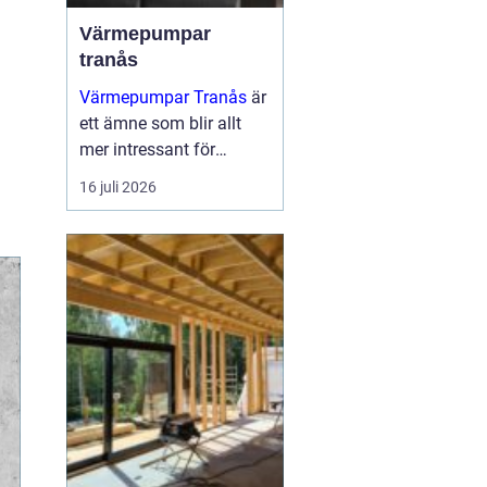
Värmepumpar
tranås
Värmepumpar Tranås
är
ett ämne som blir allt
mer intressant för
villaägare,
16 juli 2026
bostadsrättsföreningar
och mindre
fastighetsägare som vill
sänka sina
energikostnader och
samtidigt mins...