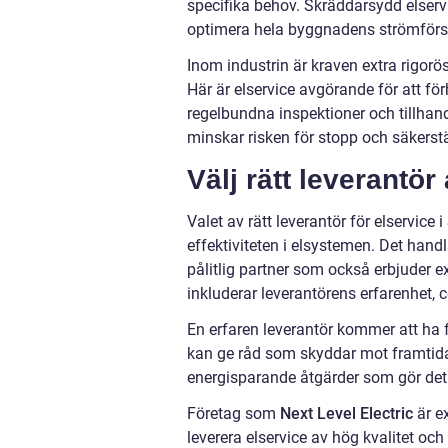
specifika behov. Skräddarsydd elservi
optimera hela byggnadens strömförs
Inom industrin är kraven extra rigor
Här är elservice avgörande för att för
regelbundna inspektioner och tillhan
minskar risken för stopp och säkerstäl
Välj rätt leverantö
Valet av rätt leverantör för elservic
effektiviteten i elsystemen. Det hand
pålitlig partner som också erbjuder 
inkluderar leverantörens erfarenhet, 
En erfaren leverantör kommer att ha 
kan ge råd som skyddar mot framtida
energisparande åtgärder som gör det 
Företag som
Next Level Electric
är e
leverera elservice av hög kvalitet oc