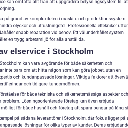
ce kan omfatta allt från att uppgradera belysningssystem till at
örjning.
ösa på grund av komplexiteten i maskin- och produktionssystem.
hindra olyckor och utrustningsfel. Professionella eltekniker utför
dahåller snabb reparation vid behov. Ett välunderhållet system
ler en trygg arbetsmiljö för alla anställda.
r av elservice i Stockholm
e i Stockholm kan vara avgörande för både säkerheten och
lar inte bara om att hitta någon som kan göra jobbet, utan en
expertis och kundanpassade lösningar. Viktiga faktorer att överv
certifieringar och tidigare kundomdömen.
förståelse för både tekniska och säkerhetsmässiga aspekter oc
 problem. Lösningsorienterade företag kan även erbjuda
möjligt för både hushåll och företag att spara pengar på lång si
xempel på sådana leverantörer i Stockholm, där fokus ligger på a
h anpassade lösningar för olika typer av kunder. Deras erbjudand