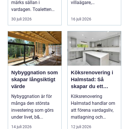
märks sällan i
villaägare,
vardagen. Toaletten
bostadsrättsföreningar
spolas, vattnet rinner
o...
30 juli 2026
16 juli 2026
undan ...
Nybyggnation som
Köksrenovering i
skapar långsiktigt
Halmstad: Så
värde
skapar du ett
funktionellt och
Nybyggnation är för
Köksrenovering
trivsamt kök
många den största
Halmstad handlar om
investering som görs
att förena vardagsliv,
under livet, b&...
matlagning och
umgänge i et...
14 juli 2026
12 juli 2026