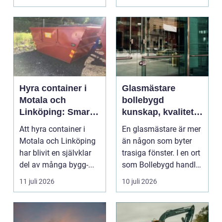
Hyra container i
Glasmästare
Motala och
bollebygd
Linköping: Smart
kunskap, kvalitet
avfallshantering
och smarta
Att hyra container i
En glasmästare är mer
för projekt i alla
glaslösningar
Motala och Linköping
än någon som byter
storlekar
har blivit en självklar
trasiga fönster. I en ort
del av många bygg-...
som Bollebygd handlar
yrket lika ...
11 juli 2026
10 juli 2026