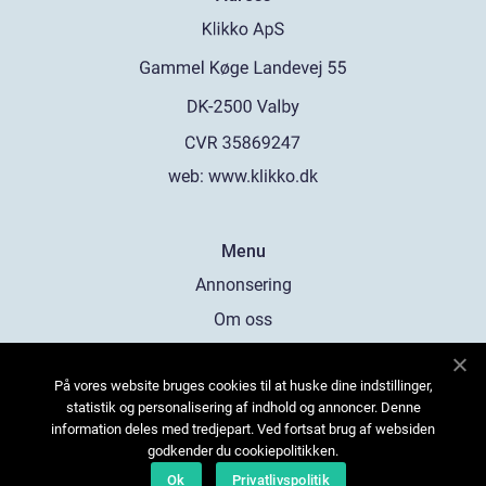
web:
www.klikko.dk
Menu
Annonsering
Om oss
Cookies
På vores website bruges cookies til at huske dine indstillinger,
Kontakta oss
statistik og personalisering af indhold og annoncer. Denne
Sitemap
information deles med tredjepart. Ved fortsat brug af websiden
godkender du cookiepolitikken.
Ok
Privatlivspolitik