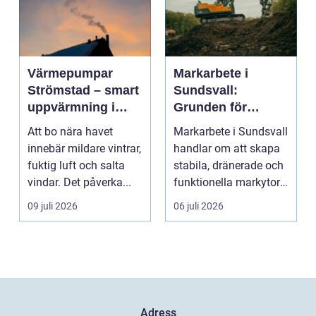
Värmepumpar
Markarbete i
Strömstad – smart
Sundsvall:
uppvärmning i
Grunden för
kustklimat
hållbara hus,
Att bo nära havet
Markarbete i Sundsvall
vägar och tomter
innebär mildare vintrar,
handlar om att skapa
fuktig luft och salta
stabila, dränerade och
vindar. Det påverka...
funktionella markytor
som kl...
09 juli 2026
06 juli 2026
Adress