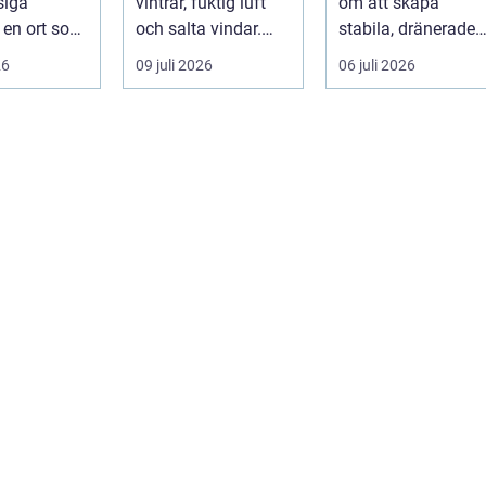
siga
vintrar, fuktig luft
om att skapa
I en ort som
och salta vindar.
stabila, dränerade
d handlar
Det påverka...
och funktionella
26
09 juli 2026
06 juli 2026
 ...
markytor som kl...