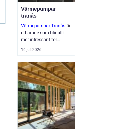
Värmepumpar
tranås
Värmepumpar Tranås
är
ett ämne som blir allt
mer intressant för
villaägare,
16 juli 2026
bostadsrättsföreningar
och mindre
fastighetsägare som vill
sänka sina
energikostnader och
samtidigt mins...