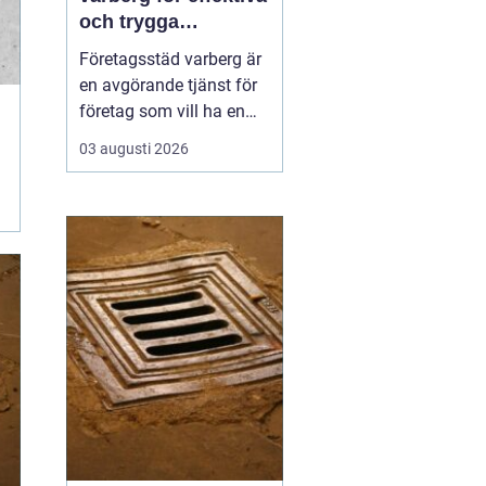
och trygga
arbetsplatser
Företagsstäd varberg är
en avgörande tjänst för
företag som vill ha en
ren, trygg och
03 augusti 2026
professionell
arbetsmiljö. En
välstädad lokal skapar
inte bara ett bättre
intryck för kunder och
samarbetspartners, utan
påverkar även
medarbetarnas fokus,
hälsa oc...