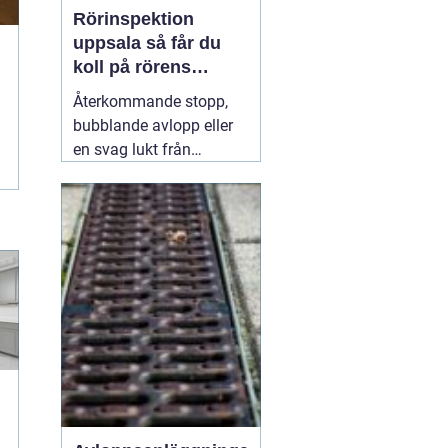
Rörinspektion
uppsala så får du
koll på rörens
verkliga skick
Återkommande stopp,
bubblande avlopp eller
en svag lukt från
golvbrunnen är signaler
som många ignorerar
lite för länge. Under ytan
kan rören redan vara
slitna, delvis igensatta
eller till och med
spruckna. Med en
31 juli
2026
g