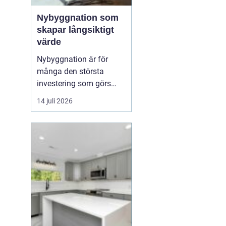
Nybyggnation som
skapar långsiktigt
värde
Nybyggnation är för
många den största
investering som görs
under livet, både
14 juli 2026
känslomässigt och
ekonomiskt. När ett nytt
hus, garage eller
fritidshus växer fram
från grunden formas inte
bara v&...