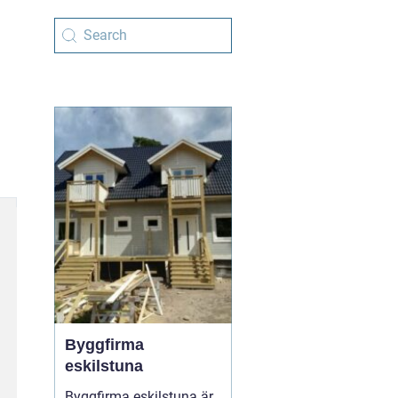
Byggfirma
eskilstuna
Byggfirma eskilstuna är