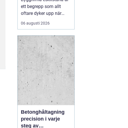
ett begrepp som allt
oftare dyker upp när
privatpersoner och
06 augusti 2026
företag söker trygga
partner för bygg och
markarbeten i
mälardalen. En väl vald
entreprenör blir
skillnaden mellan ett
smidigt projekt med
hållbart resultat och en
p...
Betonghåltagning
precision i varje
steg av