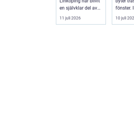
Linköping har blivit
byter tra
storlekar
en självklar del av
fönster. 
många bygg-...
Bollebyg
11 juli 2026
10 juli 20
yrket lika