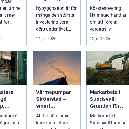
umpar
funktionellt och
r ett ämne
Nybyggnation är för
Köksrenovering
trivsamt kök
allt mer
många den största
Halmstad handlar
t för
investering som
om att förena
e,
görs under livet,
vardagsliv,
ättsförenin
b&...
matlagning och
26
14 juli 2026
12 juli 2026
umgänge i et...
stare
Värmepumpar
Markarbete i
ygd
Strömstad –
Sundsvall:
p,
smart
Grunden för
t och
uppvärmning i
hållbara hus,
ästare är
Att bo nära havet
Markarbete i
kustklimat
vägar och
någon som
innebär mildare
Sundsvall handlar
sningar
tomter