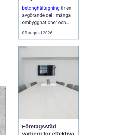
ombyggnaden
betonghåltagning
är en
avgörande del i många
ombyggnationer och
installationer. När nya
05 augusti 2026
rör, ventilation,
eldragningar eller
dörröppningar ska in i en
befintlig stomme krävs
hål och öppningar...
Företagsstäd
varberg för effektiva