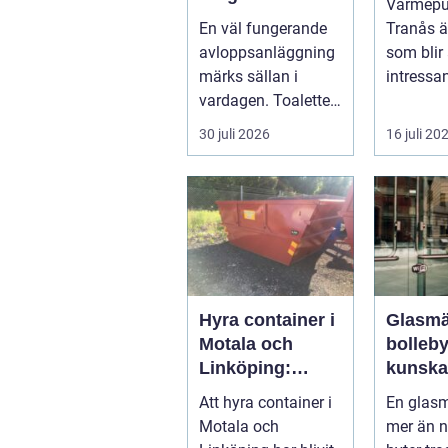
Värmep
därför är de
En väl fungerande
Tranås ä
viktigare än
avloppsanläggning
som blir 
många tror
märks sällan i
intressan
vardagen. Toaletten
villaägar
spolas, vattnet
bostadsr
30 juli 2026
16 juli 20
rinner undan ...
gar o...
Hyra container i
Glasmä
Motala och
bolleb
Linköping:
kunska
Smart
kvalite
Att hyra container i
En glasm
avfallshantering
smarta
Motala och
mer än 
för projekt i alla
glaslö