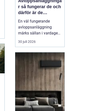
Avloppsanläggninga
r så fungerar de och
därför är de
viktigare än många
En väl fungerande
tror
avloppsanläggning
märks sällan i vardagen.
Toaletten spolas, vattnet
30 juli 2026
rinner undan och livet
går vidare. Men bakom
varje spolning ligger ett
avancerat system som
skyddar både hälsa och
miljö. När
avloppssystemet inte
fungerar syns pr...