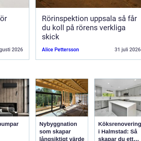
för
Rörinspektion uppsala så får
du koll på rörens verkliga
skick
gusti 2026
Alice Pettersson
31 juli 2026
pumpar
Nybyggnation
Köksrenoverin
som skapar
i Halmstad: Så
långsiktigt värde
skapar du ett