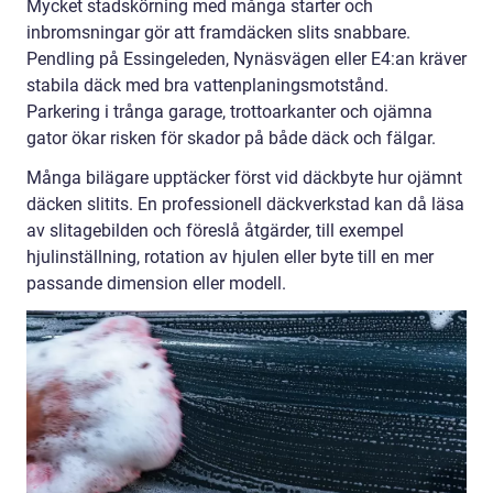
Mycket stadskörning med många starter och
inbromsningar gör att framdäcken slits snabbare.
Pendling på Essingeleden, Nynäsvägen eller E4:an kräver
stabila däck med bra vattenplaningsmotstånd.
Parkering i trånga garage, trottoarkanter och ojämna
gator ökar risken för skador på både däck och fälgar.
Många bilägare upptäcker först vid däckbyte hur ojämnt
däcken slitits. En professionell däckverkstad kan då läsa
av slitagebilden och föreslå åtgärder, till exempel
hjulinställning, rotation av hjulen eller byte till en mer
passande dimension eller modell.