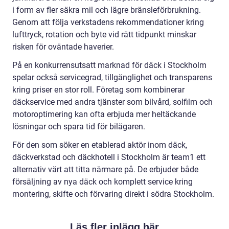
i form av fler säkra mil och lägre bränsleförbrukning.
Genom att följa verkstadens rekommendationer kring
lufttryck, rotation och byte vid rätt tidpunkt minskar
risken för oväntade haverier.
På en konkurrensutsatt marknad för däck i Stockholm
spelar också servicegrad, tillgänglighet och transparens
kring priser en stor roll. Företag som kombinerar
däckservice med andra tjänster som bilvård, solfilm och
motoroptimering kan ofta erbjuda mer heltäckande
lösningar och spara tid för bilägaren.
För den som söker en etablerad aktör inom däck,
däckverkstad och däckhotell i Stockholm är team1 ett
alternativ värt att titta närmare på. De erbjuder både
försäljning av nya däck och komplett service kring
montering, skifte och förvaring direkt i södra Stockholm.
Läs fler inlägg här