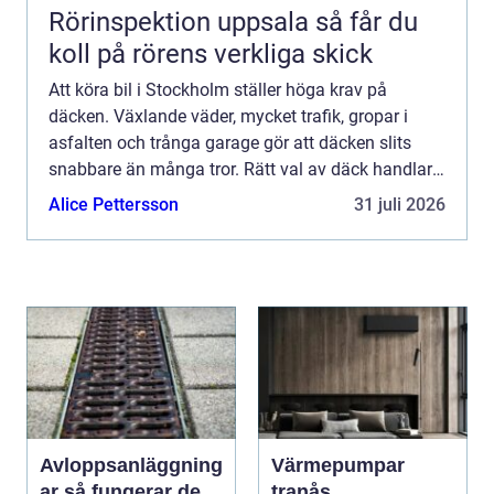
Rörinspektion uppsala så får du
koll på rörens verkliga skick
Att köra bil i Stockholm ställer höga krav på
däcken. Växlande väder, mycket trafik, gropar i
asfalten och trånga garage gör att däcken slits
snabbare än många tror. Rätt val av däck handlar
därför inte bara om komfort och
Alice Pettersson
31 juli 2026
bränsleförbrukning, utan fr...
Avloppsanläggning
Värmepumpar
ar så fungerar de
tranås