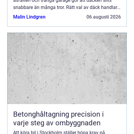
asfalten och trånga garage gör att däcken slits
snabbare än många tror. Rätt val av däck handlar
därför inte bara om komfort och
Malin Lindgren
06 augusti 2026
bränsleförbrukning, utan fr...
Betonghåltagning precision i
varje steg av ombyggnaden
Att köra bil i Stockholm ställer höga krav på