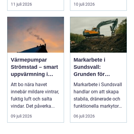
yrket lika ...
11 juli 2026
10 juli 2026
Värmepumpar
Markarbete i
Strömstad – smart
Sundsvall:
uppvärmning i
Grunden för
kustklimat
hållbara hus, vägar
Att bo nära havet
Markarbete i Sundsvall
och tomter
innebär mildare vintrar,
handlar om att skapa
fuktig luft och salta
stabila, dränerade och
vindar. Det påverka...
funktionella markytor
som kl...
09 juli 2026
06 juli 2026