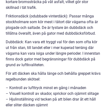
kortare bromssträcka på våt asfalt, vilket gör stor
skillnad i tät trafik.
Friktionsdäck (odubbade vinterdäck): Passar många
stockholmare som kör mest i tätort där vägarna ofta är
plogade och saltade. De är tystare än dubbdäck och
tillåtna överallt, även på gator med dubbdäcksförbud.
Dubbdäck: Kan vara ett tryggt val för den som ofta kör
ut från stan, till landet eller i mer kuperad terräng där
vägarna kan vara isiga under längre perioder. I innerstan
finns dock gator med begränsningar för dubbdäck på
grund av luftkvaliteten.
För att däcken ska hålla länge och behålla greppet krävs
regelbunden skötsel:
– Kontroll av lufttryck minst en gång i månaden
– Visuell kontroll av skador, sprickor och ojämnt slitage
– Hjulinställning vid tecken på att bilen drar åt ett håll
eller sliter däcken ojämnt