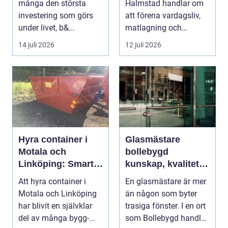
många den största
Halmstad handlar om
investering som görs
att förena vardagsliv,
under livet, b&...
matlagning och
umgänge i et...
14 juli 2026
12 juli 2026
Hyra container i
Glasmästare
Motala och
bollebygd
Linköping: Smart
kunskap, kvalitet
avfallshantering
och smarta
Att hyra container i
En glasmästare är mer
för projekt i alla
glaslösningar
Motala och Linköping
än någon som byter
storlekar
har blivit en självklar
trasiga fönster. I en ort
del av många bygg-...
som Bollebygd handlar