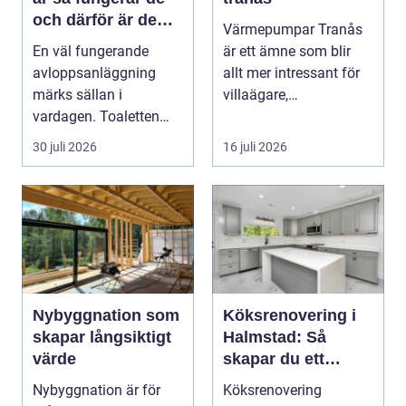
och därför är de
Värmepumpar Tranås
viktigare än många
En väl fungerande
är ett ämne som blir
tror
avloppsanläggning
allt mer intressant för
märks sällan i
villaägare,
vardagen. Toaletten
bostadsrättsföreningar
spolas, vattnet rinner
o...
30 juli 2026
16 juli 2026
undan ...
Nybyggnation som
Köksrenovering i
skapar långsiktigt
Halmstad: Så
värde
skapar du ett
funktionellt och
Nybyggnation är för
Köksrenovering
trivsamt kök