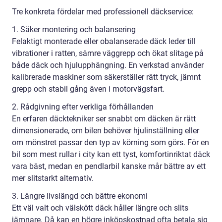
Tre konkreta fördelar med professionell däckservice:
1. Säker montering och balansering
Felaktigt monterade eller obalanserade däck leder till
vibrationer i ratten, sämre väggrepp och ökat slitage på
både däck och hjulupphängning. En verkstad använder
kalibrerade maskiner som säkerställer rätt tryck, jämnt
grepp och stabil gång även i motorvägsfart.
2. Rådgivning efter verkliga förhållanden
En erfaren däcktekniker ser snabbt om däcken är rätt
dimensionerade, om bilen behöver hjulinställning eller
om mönstret passar den typ av körning som görs. För en
bil som mest rullar i city kan ett tyst, komfortinriktat däck
vara bäst, medan en pendlarbil kanske mår bättre av ett
mer slitstarkt alternativ.
3. Längre livslängd och bättre ekonomi
Ett väl valt och välskött däck håller längre och slits
jämnare. Då kan en högre inköpskostnad ofta betala sig