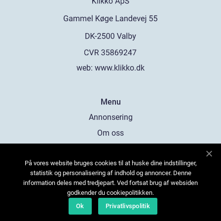
web:
www.klikko.dk
Menu
Annonsering
Om oss
Cookies
På vores website bruges cookies til at huske dine indstillinger,
Kontakta oss
statistik og personalisering af indhold og annoncer. Denne
Sitemap
information deles med tredjepart. Ved fortsat brug af websiden
godkender du cookiepolitikken.
Ok
Privatlivspolitik