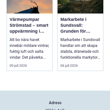
Värmepumpar
Markarbete i
Strömstad – smart
Sundsvall:
uppvärmning i
Grunden för
kustklimat
hållbara hus,
Att bo nära havet
Markarbete i Sundsvall
vägar och tomter
innebär mildare vintrar,
handlar om att skapa
fuktig luft och salta
stabila, dränerade och
vindar. Det påverka...
funktionella markytor
som kl...
09 juli 2026
06 juli 2026
Adress