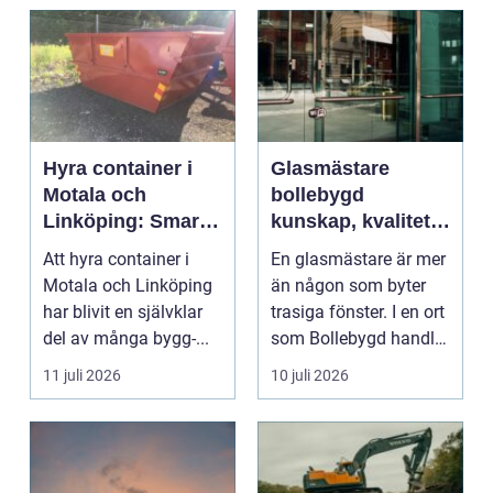
Hyra container i
Glasmästare
Motala och
bollebygd
Linköping: Smart
kunskap, kvalitet
avfallshantering
och smarta
Att hyra container i
En glasmästare är mer
för projekt i alla
glaslösningar
Motala och Linköping
än någon som byter
storlekar
har blivit en självklar
trasiga fönster. I en ort
del av många bygg-...
som Bollebygd handlar
yrket lika ...
11 juli 2026
10 juli 2026