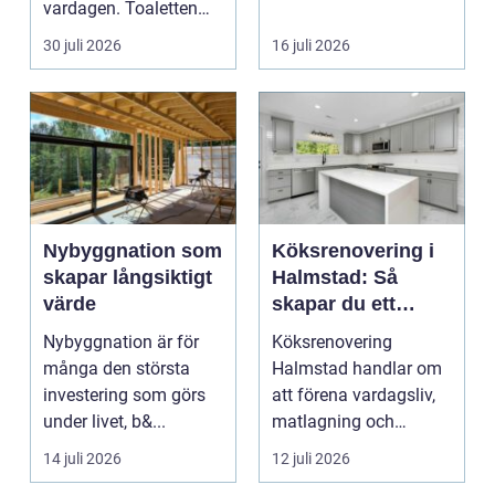
vardagen. Toaletten
bostadsrättsföreningar
spolas, vattnet rinner
o...
30 juli 2026
16 juli 2026
undan ...
Nybyggnation som
Köksrenovering i
skapar långsiktigt
Halmstad: Så
värde
skapar du ett
funktionellt och
Nybyggnation är för
Köksrenovering
trivsamt kök
många den största
Halmstad handlar om
investering som görs
att förena vardagsliv,
under livet, b&...
matlagning och
umgänge i et...
14 juli 2026
12 juli 2026