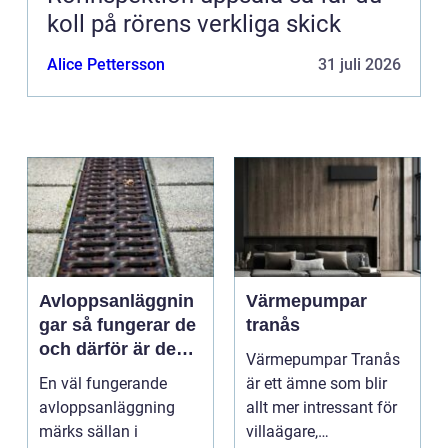
koll på rörens verkliga skick
Alice Pettersson
31 juli 2026
Avloppsanläggnin
Värmepumpar
gar så fungerar de
tranås
och därför är de
Värmepumpar Tranås
viktigare än många
En väl fungerande
är ett ämne som blir
tror
avloppsanläggning
allt mer intressant för
märks sällan i
villaägare,