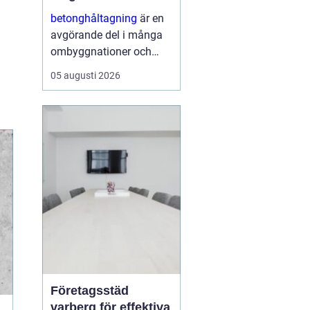
ombyggnaden
betonghåltagning
är en
avgörande del i många
ombyggnationer och
installationer. När nya
05 augusti 2026
rör, ventilation,
eldragningar eller
dörröppningar ska in i en
befintlig stomme krävs
hål och öppningar...
Företagsstäd
varberg för effektiva