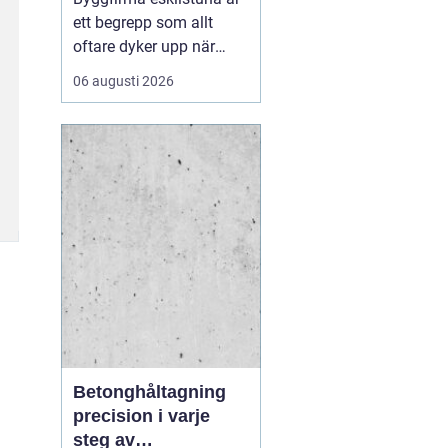
ett begrepp som allt
oftare dyker upp när
privatpersoner och
06 augusti 2026
företag söker trygga
partner för bygg och
markarbeten i
mälardalen. En väl vald
entreprenör blir
skillnaden mellan ett
smidigt projekt med
hållbart resultat och en
p...
Betonghåltagning
precision i varje
steg av