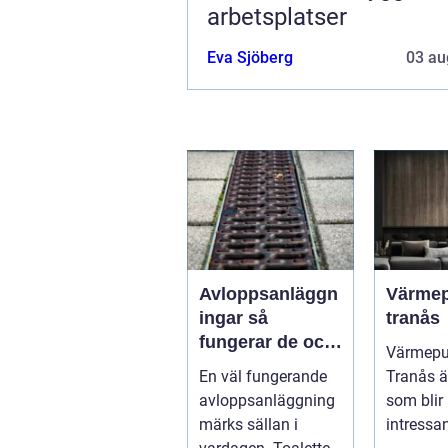
arbetsplatser
Eva Sjöberg
03 au
Avloppsanläggn
Värme
ingar så
tranås
fungerar de och
Värmep
därför är de
En väl fungerande
Tranås ä
viktigare än
avloppsanläggning
som blir 
många tror
märks sällan i
intressan