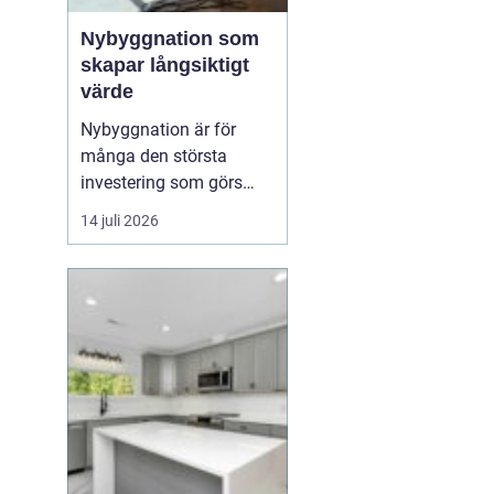
Nybyggnation som
skapar långsiktigt
värde
Nybyggnation är för
många den största
investering som görs
under livet, både
14 juli 2026
känslomässigt och
ekonomiskt. När ett nytt
hus, garage eller
fritidshus växer fram
från grunden formas inte
bara v&...