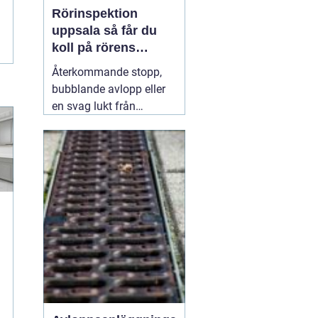
Rörinspektion
uppsala så får du
koll på rörens
verkliga skick
Återkommande stopp,
bubblande avlopp eller
en svag lukt från
golvbrunnen är signaler
som många ignorerar
lite för länge. Under ytan
kan rören redan vara
slitna, delvis igensatta
g
eller till och med
spruckna. Med en
31 juli
2026