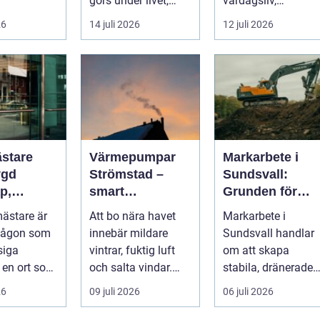
e,
görs under livet,
vardagsliv,
ättsförenin
b&...
matlagning och
26
14 juli 2026
12 juli 2026
umgänge i et...
stare
Värmepumpar
Markarbete i
ygd
Strömstad –
Sundsvall:
p,
smart
Grunden för
t och
uppvärmning i
hållbara hus,
ästare är
Att bo nära havet
Markarbete i
kustklimat
vägar och
någon som
innebär mildare
Sundsvall handlar
sningar
tomter
siga
vintrar, fuktig luft
om att skapa
I en ort som
och salta vindar.
stabila, dränerade
d handlar
Det påverka...
och funktionella
26
09 juli 2026
06 juli 2026
 ...
markytor som kl...