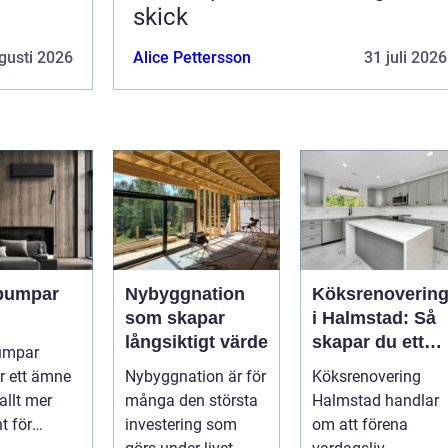
skick
gusti 2026
Alice Pettersson
31 juli 2026
pumpar
Nybyggnation
Köksrenoverin
som skapar
i Halmstad: Så
långsiktigt värde
skapar du ett
umpar
funktionellt och
r ett ämne
Nybyggnation är för
Köksrenovering
trivsamt kök
allt mer
många den största
Halmstad handlar
t för
investering som
om att förena