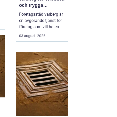
och trygga
arbetsplatser
Företagsstäd varberg är
en avgörande tjänst för
företag som vill ha en
ren, trygg och
03 augusti 2026
professionell
arbetsmiljö. En
välstädad lokal skapar
inte bara ett bättre
intryck för kunder och
samarbetspartners, utan
påverkar även
medarbetarnas fokus,
hälsa oc...