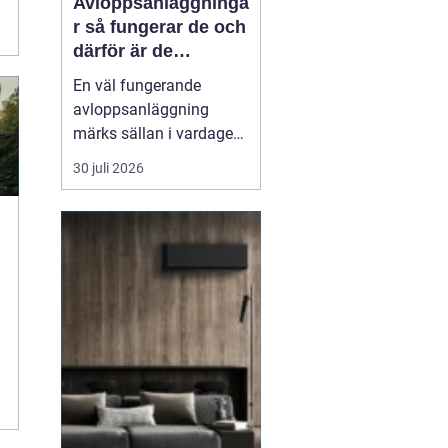
Avloppsanläggninga
r så fungerar de och
därför är de
viktigare än många
En väl fungerande
tror
avloppsanläggning
märks sällan i vardagen.
Toaletten spolas, vattnet
30 juli 2026
rinner undan och livet
går vidare. Men bakom
varje spolning ligger ett
avancerat system som
skyddar både hälsa och
miljö. När
avloppssystemet inte
fungerar syns pr...