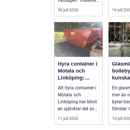
vardagen. Toaletten
villaägar
spolas, vattnet
bostadsr
30 juli 2026
16 juli 20
rinner undan ...
gar o...
Hyra container i
Glasmä
Motala och
bolleb
Linköping:
kunska
Smart
kvalite
Att hyra container i
En glasm
avfallshantering
smarta
Motala och
mer än 
för projekt i alla
glaslö
Linköping har blivit
byter tra
storlekar
en självklar del av
fönster. 
många bygg-...
Bollebyg
11 juli 2026
10 juli 20
yrket lika