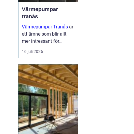
Värmepumpar
tranås
Värmepumpar Tranås
är
ett ämne som blir allt
mer intressant för
villaägare,
16 juli 2026
bostadsrättsföreningar
och mindre
fastighetsägare som vill
sänka sina
energikostnader och
samtidigt mins...