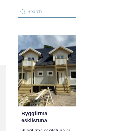
Byggfirma
eskilstuna
Byggfirma eskilstuna är