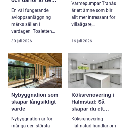
och därför är de
Värmepumpar Tranås
viktigare än många
En väl fungerande
är ett ämne som blir
tror
avloppsanläggning
allt mer intressant för
märks sällan i
villaägare,
vardagen. Toaletten
bostadsrättsföreningar
spolas, vattnet rinner
o...
30 juli 2026
16 juli 2026
undan ...
Nybyggnation som
Köksrenovering i
skapar långsiktigt
Halmstad: Så
värde
skapar du ett
funktionellt och
Nybyggnation är för
Köksrenovering
trivsamt kök
många den största
Halmstad handlar om