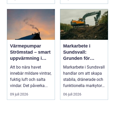
Värmepumpar
Markarbete i
Strömstad – smart
Sundsvall:
uppvärmning i
Grunden för
kustklimat
hållbara hus,
Att bo nära havet
Markarbete i Sundsvall
vägar och tomter
innebär mildare vintrar,
handlar om att skapa
fuktig luft och salta
stabila, dränerade och
vindar. Det påverka...
funktionella markytor
som kl...
09 juli 2026
06 juli 2026