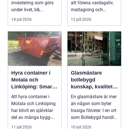
investering som görs
att förena vardagsliv,
under livet, b&...
matlagning och
umgänge i et...
14 juli 2026
12 juli 2026
Hyra container i
Glasmästare
Motala och
bollebygd
Linköping: Smart
kunskap, kvalitet
avfallshantering
och smarta
Att hyra container i
En glasmästare är mer
för projekt i alla
glaslösningar
Motala och Linköping
än någon som byter
storlekar
har blivit en självklar
trasiga fönster. I en ort
del av många bygg-...
som Bollebygd handlar
yrket lika ...
11 juli 2026
10 juli 2026