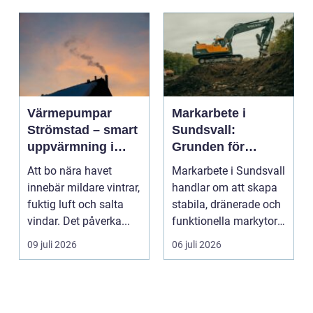
Värmepumpar
Markarbete i
Strömstad – smart
Sundsvall:
uppvärmning i
Grunden för
kustklimat
hållbara hus,
Att bo nära havet
Markarbete i Sundsvall
vägar och tomter
innebär mildare vintrar,
handlar om att skapa
fuktig luft och salta
stabila, dränerade och
vindar. Det påverka...
funktionella markytor
som kl...
09 juli 2026
06 juli 2026