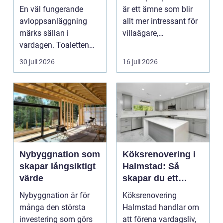
viktigare än många
En väl fungerande
är ett ämne som blir
tror
avloppsanläggning
allt mer intressant för
märks sällan i
villaägare,
vardagen. Toaletten
bostadsrättsföreningar
spolas, vattnet rinner
o...
30 juli 2026
16 juli 2026
undan ...
Nybyggnation som
Köksrenovering i
skapar långsiktigt
Halmstad: Så
värde
skapar du ett
funktionellt och
Nybyggnation är för
Köksrenovering
trivsamt kök
många den största
Halmstad handlar om
investering som görs
att förena vardagsliv,