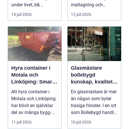
under livet, b&...
matlagning och
umgänge i et...
14 juli 2026
12 juli 2026
Hyra container i
Glasmästare
Motala och
bollebygd
Linköping: Smart
kunskap, kvalitet
avfallshantering
och smarta
Att hyra container i
En glasmästare är mer
för projekt i alla
glaslösningar
Motala och Linköping
än någon som byter
storlekar
har blivit en självklar
trasiga fönster. I en ort
del av många bygg-...
som Bollebygd handlar
yrket lika ...
11 juli 2026
10 juli 2026