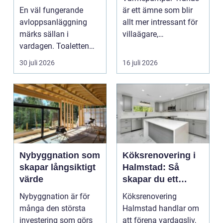
viktigare än många
En väl fungerande
är ett ämne som blir
tror
avloppsanläggning
allt mer intressant för
märks sällan i
villaägare,
vardagen. Toaletten
bostadsrättsföreningar
spolas, vattnet rinner
o...
30 juli 2026
16 juli 2026
undan ...
Nybyggnation som
Köksrenovering i
skapar långsiktigt
Halmstad: Så
värde
skapar du ett
funktionellt och
Nybyggnation är för
Köksrenovering
trivsamt kök
många den största
Halmstad handlar om
investering som görs
att förena vardagsliv,