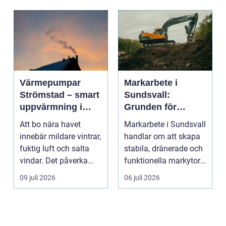
Värmepumpar
Markarbete i
Strömstad – smart
Sundsvall:
uppvärmning i
Grunden för
kustklimat
hållbara hus,
Att bo nära havet
Markarbete i Sundsvall
vägar och tomter
innebär mildare vintrar,
handlar om att skapa
fuktig luft och salta
stabila, dränerade och
vindar. Det påverka...
funktionella markytor
som kl...
09 juli 2026
06 juli 2026