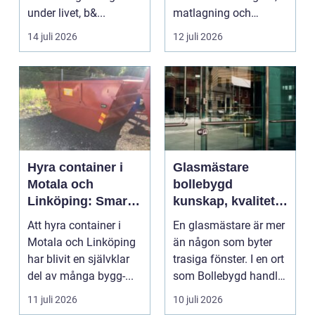
under livet, b&...
matlagning och
umgänge i et...
14 juli 2026
12 juli 2026
Hyra container i
Glasmästare
Motala och
bollebygd
Linköping: Smart
kunskap, kvalitet
avfallshantering
och smarta
Att hyra container i
En glasmästare är mer
för projekt i alla
glaslösningar
Motala och Linköping
än någon som byter
storlekar
har blivit en självklar
trasiga fönster. I en ort
del av många bygg-...
som Bollebygd handlar
yrket lika ...
11 juli 2026
10 juli 2026