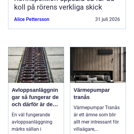
koll på rörens verkliga skick
Alice Pettersson
31 juli 2026
Avloppsanläggnin
Värmepumpar
gar så fungerar de
tranås
och därför är de
Värmepumpar Tranås
viktigare än många
En väl fungerande
är ett ämne som blir
tror
avloppsanläggning
allt mer intressant för
märks sällan i
villaägare,