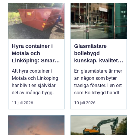
Hyra container i
Glasmästare
Motala och
bollebygd
Linköping: Smart
kunskap, kvalitet
avfallshantering
och smarta
Att hyra container i
En glasmästare är mer
för projekt i alla
glaslösningar
Motala och Linköping
än någon som byter
storlekar
har blivit en självklar
trasiga fönster. I en ort
del av många bygg-...
som Bollebygd handlar
yrket lika ...
11 juli 2026
10 juli 2026