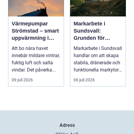
Värmepumpar
Markarbete i
Strömstad – smart
Sundsvall:
uppvärmning i
Grunden för
kustklimat
hållbara hus,
Att bo nära havet
Markarbete i Sundsvall
vägar och tomter
innebär mildare vintrar,
handlar om att skapa
fuktig luft och salta
stabila, dränerade och
vindar. Det påverka...
funktionella markytor
som kl...
09 juli 2026
06 juli 2026
Adress