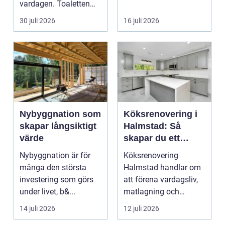
vardagen. Toaletten
bostadsrättsföreningar
spolas, vattnet rinner
o...
30 juli 2026
16 juli 2026
undan ...
Nybyggnation som
Köksrenovering i
skapar långsiktigt
Halmstad: Så
värde
skapar du ett
funktionellt och
Nybyggnation är för
Köksrenovering
trivsamt kök
många den största
Halmstad handlar om
investering som görs
att förena vardagsliv,
under livet, b&...
matlagning och
umgänge i et...
14 juli 2026
12 juli 2026