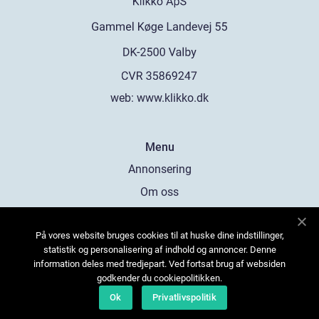
web:
www.klikko.dk
Menu
Annonsering
Om oss
Cookies
På vores website bruges cookies til at huske dine indstillinger,
Kontakta oss
statistik og personalisering af indhold og annoncer. Denne
Sitemap
information deles med tredjepart. Ved fortsat brug af websiden
godkender du cookiepolitikken.
Ok
Privatlivspolitik