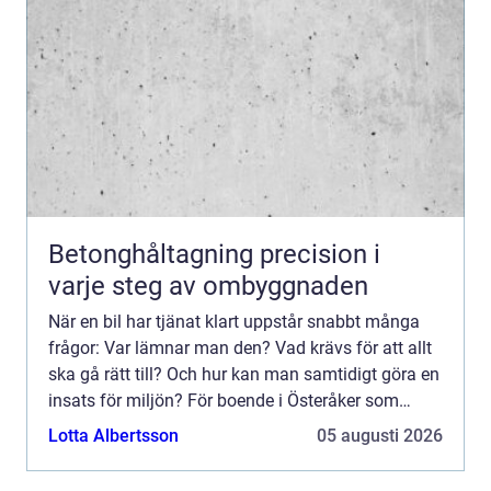
Betonghåltagning precision i
varje steg av ombyggnaden
När en bil har tjänat klart uppstår snabbt många
frågor: Var lämnar man den? Vad krävs för att allt
ska gå rätt till? Och hur kan man samtidigt göra en
insats för miljön? För boende i Österåker som
söker bilskrot Åkersberga handlar valet ofta om att
Lotta Albertsson
05 augusti 2026
...