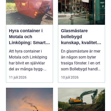
Hyra container i
Glasmästare
Motala och
bollebygd
Linköping: Smart
kunskap, kvalitet
avfallshantering
och smarta
Att hyra container i
En glasmästare är mer
för projekt i alla
glaslösningar
Motala och Linköping
än någon som byter
storlekar
har blivit en självklar
trasiga fönster. I en ort
del av många bygg-...
som Bollebygd handlar
yrket lika ...
11 juli 2026
10 juli 2026