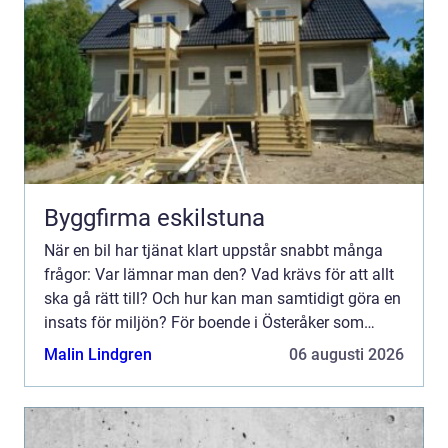
Byggfirma eskilstuna
När en bil har tjänat klart uppstår snabbt många
frågor: Var lämnar man den? Vad krävs för att allt
ska gå rätt till? Och hur kan man samtidigt göra en
insats för miljön? För boende i Österåker som
söker bilskrot Åkersberga handlar valet ofta om att
Malin Lindgren
06 augusti 2026
...