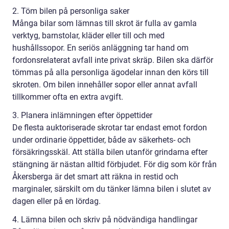
2. Töm bilen på personliga saker
Många bilar som lämnas till skrot är fulla av gamla
verktyg, barnstolar, kläder eller till och med
hushållssopor. En seriös anläggning tar hand om
fordonsrelaterat avfall inte privat skräp. Bilen ska därför
tömmas på alla personliga ägodelar innan den körs till
skroten. Om bilen innehåller sopor eller annat avfall
tillkommer ofta en extra avgift.
3. Planera inlämningen efter öppettider
De flesta auktoriserade skrotar tar endast emot fordon
under ordinarie öppettider, både av säkerhets- och
försäkringsskäl. Att ställa bilen utanför grindarna efter
stängning är nästan alltid förbjudet. För dig som kör från
Åkersberga är det smart att räkna in restid och
marginaler, särskilt om du tänker lämna bilen i slutet av
dagen eller på en lördag.
4. Lämna bilen och skriv på nödvändiga handlingar