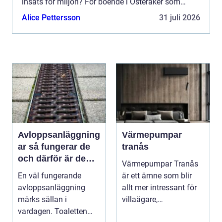
insats för miljön? För boende i Österåker som
söker bilskrot Åkersberga handlar valet ofta om att
Alice Pettersson
31 juli 2026
...
Avloppsanläggning
Värmepumpar
ar så fungerar de
tranås
och därför är de
Värmepumpar Tranås
viktigare än många
En väl fungerande
är ett ämne som blir
tror
avloppsanläggning
allt mer intressant för
märks sällan i
villaägare,
vardagen. Toaletten
bostadsrättsföreningar