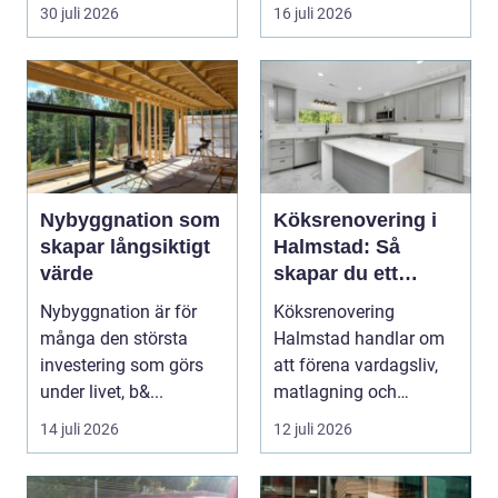
spolas, vattnet rinner
o...
30 juli 2026
16 juli 2026
undan ...
Nybyggnation som
Köksrenovering i
skapar långsiktigt
Halmstad: Så
värde
skapar du ett
funktionellt och
Nybyggnation är för
Köksrenovering
trivsamt kök
många den största
Halmstad handlar om
investering som görs
att förena vardagsliv,
under livet, b&...
matlagning och
umgänge i et...
14 juli 2026
12 juli 2026