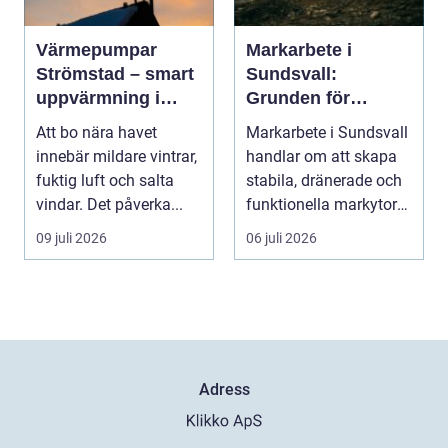
Värmepumpar
Markarbete i
Strömstad – smart
Sundsvall:
uppvärmning i
Grunden för
kustklimat
hållbara hus, vägar
Att bo nära havet
Markarbete i Sundsvall
och tomter
innebär mildare vintrar,
handlar om att skapa
fuktig luft och salta
stabila, dränerade och
vindar. Det påverka...
funktionella markytor
som kl...
09 juli 2026
06 juli 2026
Adress