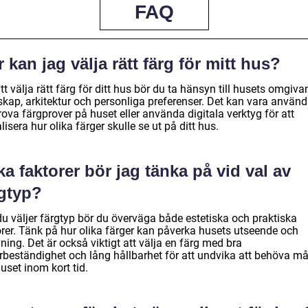
FAQ
 kan jag välja rätt färg för mitt hus?
tt välja rätt färg för ditt hus bör du ta hänsyn till husets omgiv
skap, arkitektur och personliga preferenser. Det kan vara använd
rova färgprover på huset eller använda digitala verktyg för att
lisera hur olika färger skulle se ut på ditt hus.
ka faktorer bör jag tänka på vid val av
rgtyp?
du väljer färgtyp bör du överväga både estetiska och praktiska
orer. Tänk på hur olika färger kan påverka husets utseende och
ing. Det är också viktigt att välja en färg med bra
rbeständighet och lång hållbarhet för att undvika att behöva må
uset inom kort tid.