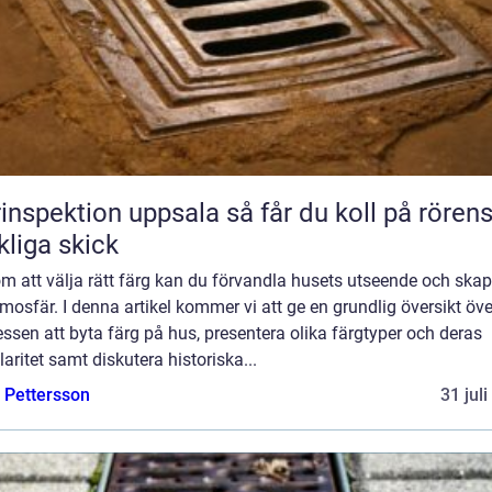
pektion uppsala så får du koll på rörens
kliga skick
m att välja rätt färg kan du förvandla husets utseende och ska
mosfär. I denna artikel kommer vi att ge en grundlig översikt öve
ssen att byta färg på hus, presentera olika färgtyper och deras
aritet samt diskutera historiska...
e Pettersson
31 jul