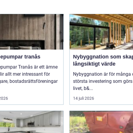
epumpar tranås
Nybyggnation som ska
långsiktigt värde
pumpar Tranås är ett ämne
ir allt mer intressant för
Nybyggnation är för många 
gare, bostadsrättsföreningar
största investering som görs
livet, b&...
 2026
14 juli 2026