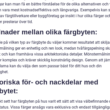
r kan man få en bättre förståelse för de olika alternativen och 
 vara mest kostnadseffektiva och långvariga. Exempelvis kan s
av färgtillverkare eller byggföretag ge insikt i hur olika färger oc
r presterar över tid.
lnader mellan olika färgbyten:
 på vilken typ av färgbyte du väljer kommer resultatet att skilja 
målning ger en enhetlig och ren look, medan tvåfärgspelning sk
t och kan framhäva vissa arkitektoniska detaljer. Mönstermålni
r komplex och kräver skicklig konstnärlig design. Genom att jä
ilarna kan du välja den som passar bäst för ditt hus och din
ghet.
oriska för- och nackdelar med
bytet:
kt sett har färgbyten på hus varit ett sätt att visa välbefinnande
tatus. Vissa färger ansågs vara exklusiva och endast tillgänglig