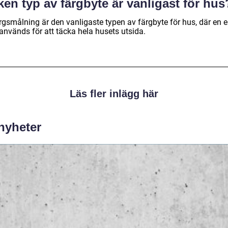
ken typ av färgbyte är vanligast för hus
rgsmålning är den vanligaste typen av färgbyte för hus, där en 
används för att täcka hela husets utsida.
Läs fler inlägg här
 nyheter