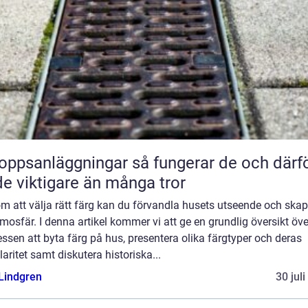
anläggningar så fungerar de och därför
de viktigare än många tror
m att välja rätt färg kan du förvandla husets utseende och ska
mosfär. I denna artikel kommer vi att ge en grundlig översikt öve
ssen att byta färg på hus, presentera olika färgtyper och deras
aritet samt diskutera historiska...
 Lindgren
30 jul