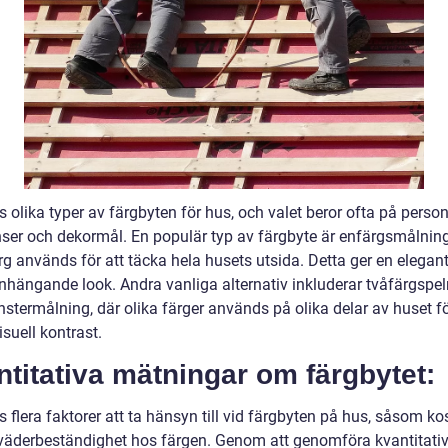
s olika typer av färgbyten för hus, och valet beror ofta på person
nser och dekormål. En populär typ av färgbyte är enfärgsmålning
rg används för att täcka hela husets utsida. Detta ger en elegan
ängande look. Andra vanliga alternativ inkluderar tvåfärgspel
stermålning, där olika färger används på olika delar av huset fö
suell kontrast.
titativa mätningar om färgbytet:
s flera faktorer att ta hänsyn till vid färgbyten på hus, såsom ko
 väderbeständighet hos färgen. Genom att genomföra kvantitati