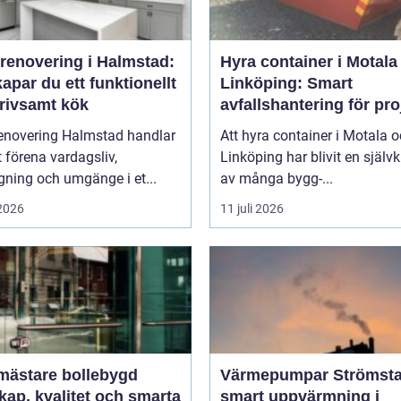
renovering i Halmstad:
Hyra container i Motala
apar du ett funktionellt
Linköping: Smart
trivsamt kök
avfallshantering för proj
alla storlekar
enovering Halmstad handlar
Att hyra container i Motala 
 förena vardagsliv,
Linköping har blivit en självk
ning och umgänge i et...
av många bygg-...
 2026
11 juli 2026
mästare bollebygd
Värmepumpar Strömsta
ap, kvalitet och smarta
smart uppvärmning i