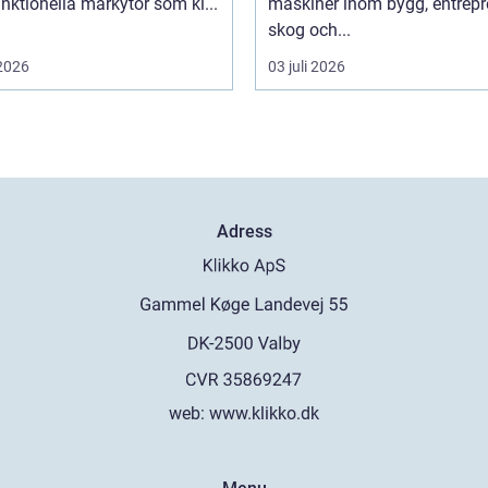
nktionella markytor som kl...
maskiner inom bygg, entrepr
skog och...
 2026
03 juli 2026
Adress
web:
www.klikko.dk