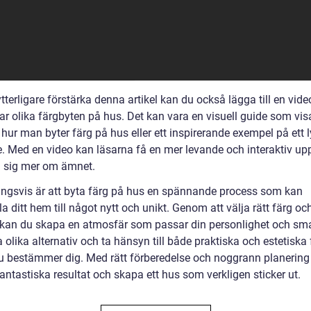
ytterligare förstärka denna artikel kan du också lägga till en vide
ar olika färgbyten på hus. Det kan vara en visuell guide som vis
 hur man byter färg på hus eller ett inspirerande exempel på ett 
e. Med en video kan läsarna få en mer levande och interaktiv up
a sig mer om ämnet.
ingsvis är att byta färg på hus en spännande process som kan
a ditt hem till något nytt och unikt. Genom att välja rätt färg oc
 kan du skapa en atmosfär som passar din personlighet och sm
 olika alternativ och ta hänsyn till både praktiska och estetiska 
u bestämmer dig. Med rätt förberedelse och noggrann planering
ntastiska resultat och skapa ett hus som verkligen sticker ut.