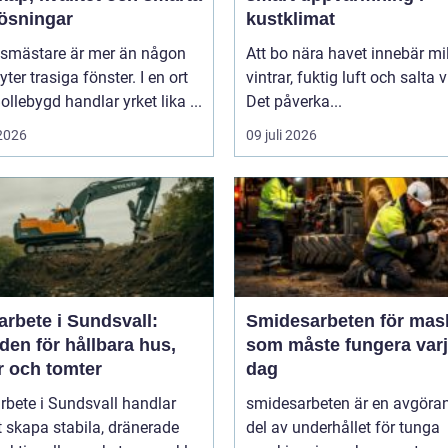
lösningar
kustklimat
asmästare är mer än någon
Att bo nära havet innebär mi
ter trasiga fönster. I en ort
vintrar, fuktig luft och salta 
llebygd handlar yrket lika ...
Det påverka...
 2026
09 juli 2026
rbete i Sundsvall:
Smidesarbeten för mas
en för hållbara hus,
som måste fungera var
r och tomter
dag
bete i Sundsvall handlar
smidesarbeten är en avgöra
 skapa stabila, dränerade
del av underhållet för tunga